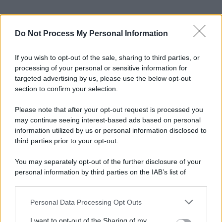
Do Not Process My Personal Information
If you wish to opt-out of the sale, sharing to third parties, or
processing of your personal or sensitive information for
targeted advertising by us, please use the below opt-out
section to confirm your selection.
Please note that after your opt-out request is processed you
may continue seeing interest-based ads based on personal
information utilized by us or personal information disclosed to
third parties prior to your opt-out.
You may separately opt-out of the further disclosure of your
personal information by third parties on the IAB’s list of
downstream participants.
Personal Data Processing Opt Outs
This information may also be disclosed by us to third parties
on the IAB’s List of Downstream Participants that may further
I want to opt-out of the Sharing of my