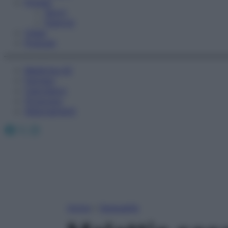
Fitness
Sport
Esercizi
Video
Podcast
Medicina AZ
Farmaci
Calcolatori
Oroscopo
Abbonamenti
Facebook
X
Instagram
Home
»
Sessualità