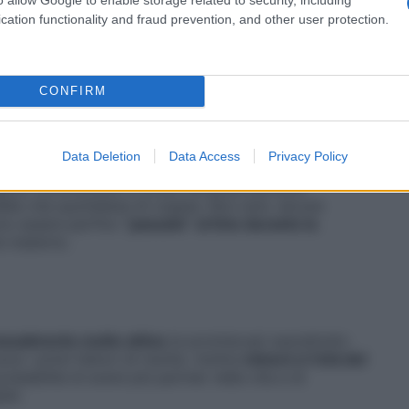
e naturali
del nostro organismo.
cation functionality and fraud prevention, and other user protection.
CONFIRM
le
quando i microrganismi vengono portati all’interno
crezioni vaginali o sangue
. Ma, come detto, il
le mucose di bocca e ano.
Data Deletion
Data Access
Privacy Policy
re
gravi conseguenze
nel tempo. Tra le più
gono riconosciute e curate tempestivamente
ella vita quotidiana di coppia. Non solo: alcune
ono essere perfino
“passate” al feto durante la
te materno.
ssualmente molto attiva
(e promiscua) soprattutto
ono i primi fattori di rischio. Inoltre
minore è l’età del
obabilità di avere più partner nella vita e di
ili.