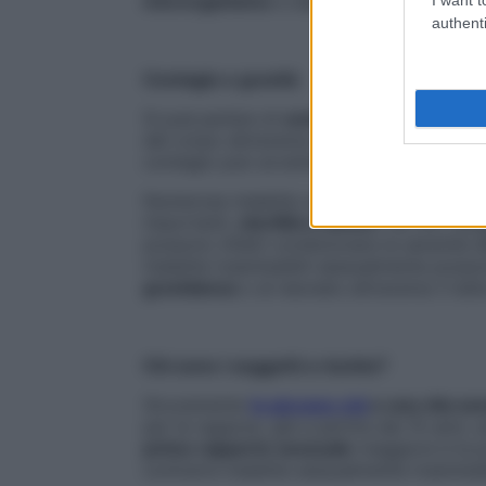
microrganismo
e dalle
difese immunitari
authenti
Contagio e gravità
Si puà parlare di
contagio per via sessua
del corpo attraverso appunto
sperma, se
contagio può avvenire anche attraverso 
Numerose malattie veneree possono ave
importanti,
sterilità e tumori
. Se non ven
possono infatti condizionare la serenità d
malattie trasmissibili sessualmente poss
gravidanza
o al neonato attraverso il lat
Chi sono i soggetti a rischio?
Sicuramente
la giovane età
e una vita se
per le ragazze, già a partire dai 15 anni, s
primo rapporto sessuale
maggiore è la pr
contrarre malattie sessualmente trasmissib