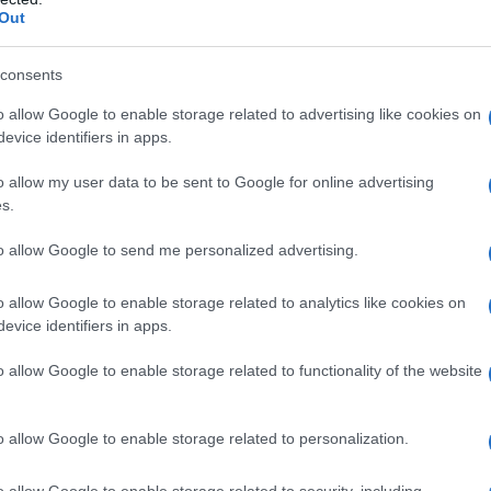
Out
orse qualcuno ne avrà sentito parlare come
malattie
ssiti, funghi, batteri o virus) il cui
contagio
avviene
consents
rti sessuali non protetti
, sia orali che con
o allow Google to enable storage related to advertising like cookies on
anale perché gli agenti responsabili del contagio
evice identifiers in apps.
lle
secrezioni uretrali
, nelle
secrezioni vaginali,
l sangue
.
o allow my user data to be sent to Google for online advertising
enitale
ma, a seconda del tipo di malattia e del tipo
s.
ono partire dalla
bocca
o dall’
ano
.
to allow Google to send me personalized advertising.
o allow Google to enable storage related to analytics like cookies on
evice identifiers in apps.
sualmente trasmissibili è che, purtroppo, almeno in
colarmente visibili o percepibili
e ciò si traduce con
o allow Google to enable storage related to functionality of the website
 persone. I sintomi così come i segni visibili sul
llo che viene definito “
periodo di incubazione
”, che
da qualche settimana fino ad anni.
o allow Google to enable storage related to personalization.
 d’incubazione dipende dall’
aggressività del
o allow Google to enable storage related to security, including