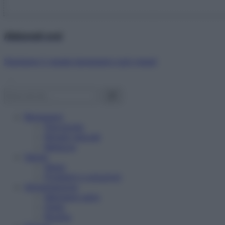
Abbonati ora!
Starbene ti regala benessere ogni mese!
Benessere
Psicologia
Rimedi naturali
Bellezza
Salute
News
Problemi e soluzioni
Alimentazione
Mangiare sano
Diete
Ricette