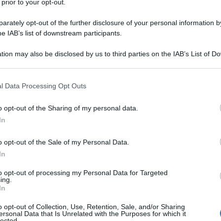
 prior to your opt-out.
rately opt-out of the further disclosure of your personal information by
he IAB’s list of downstream participants.
tion may also be disclosed by us to third parties on the IAB’s List of 
 that may further disclose it to other third parties.
 that this website/app uses one or more Google services and may gath
l Data Processing Opt Outs
including but not limited to your visit or usage behaviour. You may click 
 to Google and its third-party tags to use your data for below specifi
o opt-out of the Sharing of my personal data.
ogle consent section.
In
ti preferite
o opt-out of the Sale of my Personal Data.
In
to opt-out of processing my Personal Data for Targeted
ing.
In
o opt-out of Collection, Use, Retention, Sale, and/or Sharing
ersonal Data that Is Unrelated with the Purposes for which it
lected.