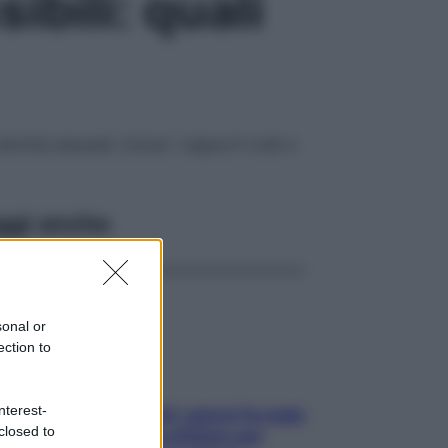
bili: quali
ività sessuali, inclusi i rapporti orali e
ggi anche
sonal or
ection to
nterest-
Doccia, lavarsi tutti i giorni fa male
closed to
alla pelle? I miti da sfatare per