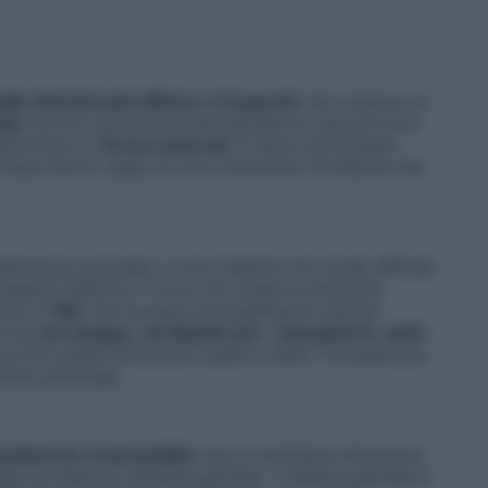
lle infezioni più diffuse e frequenti
che colpisce le
ica
ma inn una piccola percentuale di casi provoca
asformarsi in
forme tumorali
. È bene sottolineare
asta alcuni ceppi di virus riducendo l’incidenza del
icienza acquisita, è una malattia che rende difficile
lattie infettive. Il virus che causa la sindrome
ie è l’
HIV
che avviene principalmente tramite
trova
nel sangue, nel liquido pre- eiaculatorio, nello
 da HIV passa attraverso quattro stadi: l’incubazione,
ropria patologia.
sualmente trasmissibile
che si manifesta attraverso
e pruriginose nell’area genitale. L’Herpes genitale è