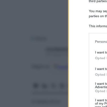
third parties
You may sepa
parties on t
This informa
Participants
iStock
Please note
Persona
information 
sironidepalma
deny consent
I want t
29 Ottobre 2018 – Lettura 5 minuti
in below Go
Opted 
Google
Discover
Fon
Seguici su
I want t
Opted 
I want 
Advertis
Opted 
I want t
di Alessia Sironi
of my P
was col