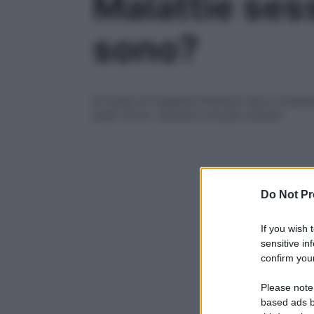
Malattie ses
sono?
Si tratta di malattie infettive che si trasm
anali. Ecco i sintomi e le più comuni
Do Not Pr
If you wish 
sensitive in
confirm your
Please note
based ads b