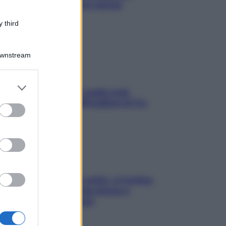
proteggerla davvero senza
stressarla
 third
Downstream
er and store
Aria condizionata: usala così,
to grant or
senza rischiare raffreddore & Co.
ed purposes
Mindfulness tra le vette: a Cortina
due giorni lontani da stress e
ansia da smartphone