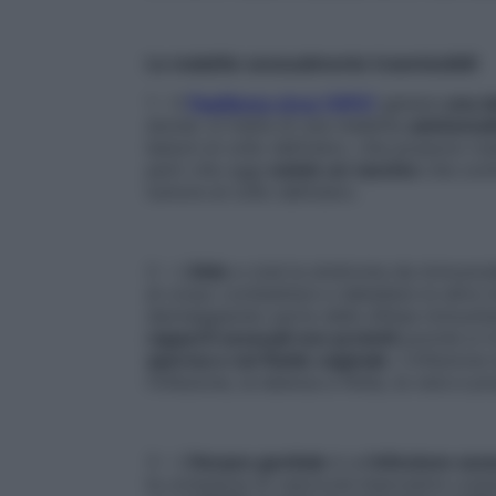
Le malattie sessualmente trasmissibili
1 – Il
Papilloma virus (HPV)
genera
una de
donne: si tratta di una malattia
asintomat
lesioni al collo dell’utero, che possono tr
però che oggi
esiste un vaccino
che contr
tumore al collo dell’utero.
2 – L’
Aids
e cioè la sindrome da immunodef
al corpo combattere e debellare le altre ma
danneggiando parte delle difese immunitar
rapporti sessuali non protetti
poiché si 
sperma e nel fluido vaginale
. L’infezione
l’infezione, la latenza e l’Aids, la vera e p
3 – L’
Herpes genitale
è un’
infezione ses
la comparsa di vescicole biancastre cutane