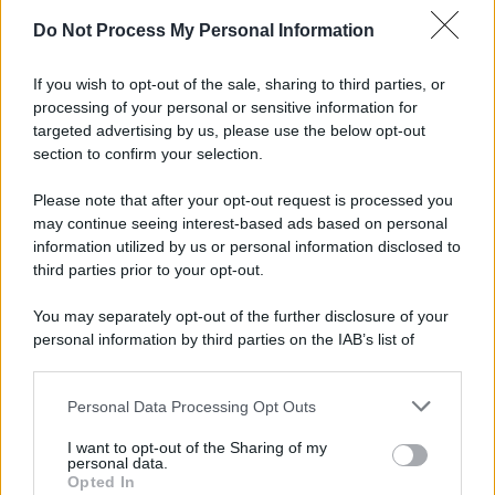
Do Not Process My Personal Information
If you wish to opt-out of the sale, sharing to third parties, or
processing of your personal or sensitive information for
targeted advertising by us, please use the below opt-out
section to confirm your selection.
Please note that after your opt-out request is processed you
may continue seeing interest-based ads based on personal
information utilized by us or personal information disclosed to
third parties prior to your opt-out.
You may separately opt-out of the further disclosure of your
personal information by third parties on the IAB’s list of
downstream participants.
Personal Data Processing Opt Outs
This information may also be disclosed by us to third parties
on the IAB’s List of Downstream Participants that may further
I want to opt-out of the Sharing of my
disclose it to other third parties.
personal data.
Opted In
Please note that this website/app uses one or more Google