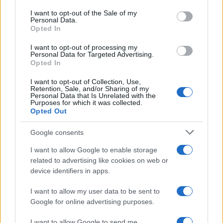
services and may gather and store information including but
I want to opt-out of the Sale of my
Personal Data.
not limited to your visit or usage behaviour. You may click to
Opted In
grant or deny consent to Google and its third-party tags to
use your data for below specified purposes in below Google
I want to opt-out of processing my
consent section.
Personal Data for Targeted Advertising.
Opted In
I want to opt-out of Collection, Use,
Retention, Sale, and/or Sharing of my
Personal Data that Is Unrelated with the
Purposes for which it was collected.
Opted Out
Google consents
I want to allow Google to enable storage
related to advertising like cookies on web or
device identifiers in apps.
I want to allow my user data to be sent to
Google for online advertising purposes.
I want to allow Google to send me