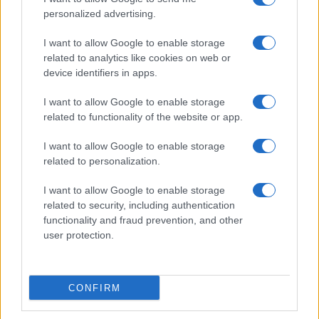
personalized advertising.
I want to allow Google to enable storage
related to analytics like cookies on web or
device identifiers in apps.
I want to allow Google to enable storage
related to functionality of the website or app.
I want to allow Google to enable storage
related to personalization.
I want to allow Google to enable storage
related to security, including authentication
functionality and fraud prevention, and other
user protection.
CONFIRM