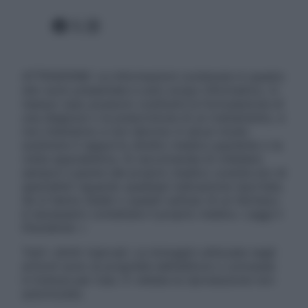
Facebook
X
Instagram
ATTENZIONE: Le informazioni contenute in questo
sito sono presentate a solo scopo informativo, in
nessun caso possono costituire la formulazione di
una diagnosi o la prescrizione di un trattamento, e
non intendono e non devono in alcun modo
sostituire il rapporto diretto medico-paziente o la
visita specialistica. Si raccomanda di chiedere
sempre il parere del proprio medico curante e/o di
specialisti riguardo qualsiasi indicazione riportata.
Se si hanno dubbi o quesiti sull’uso di un farmaco
è necessario contattare il proprio medico. Leggi il
Disclaimer »
Tutti i diritti riservati. Le immagini utilizzate negli
articoli sono di proprietà dell’editore o concesse
in licenza per l’uso. È vietata la riproduzione non
autorizzata.