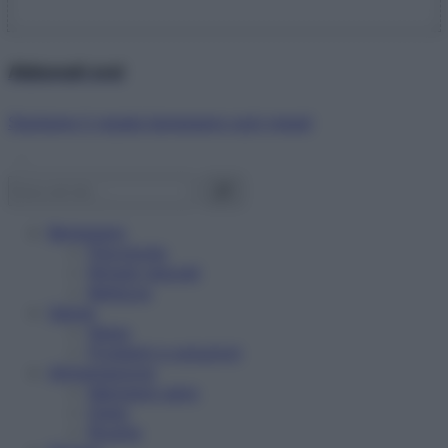
Abbonati ora!
Starbene ti regala benessere ogni mese!
Benessere
Psicologia
Rimedi naturali
Bellezza
Salute
News
Problemi e soluzioni
Alimentazione
Mangiare sano
Diete
Ricette