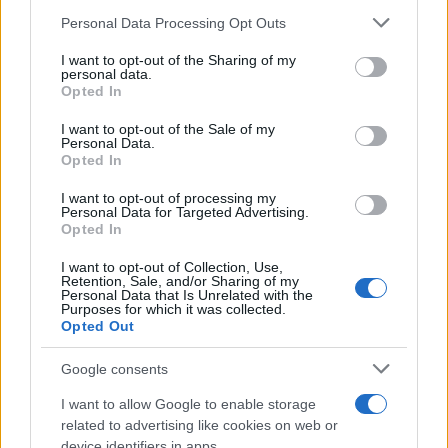
Personal Data Processing Opt Outs
This information may also be disclosed by us to third parties
on the IAB’s List of Downstream Participants that may further
I want to opt-out of the Sharing of my
disclose it to other third parties.
personal data.
Opted In
Please note that this website/app uses one or more Google
services and may gather and store information including but
I want to opt-out of the Sale of my
Personal Data.
not limited to your visit or usage behaviour. You may click to
Opted In
grant or deny consent to Google and its third-party tags to
use your data for below specified purposes in below Google
I want to opt-out of processing my
consent section.
Personal Data for Targeted Advertising.
Opted In
I want to opt-out of Collection, Use,
Retention, Sale, and/or Sharing of my
Personal Data that Is Unrelated with the
Purposes for which it was collected.
Opted Out
Google consents
I want to allow Google to enable storage
related to advertising like cookies on web or
device identifiers in apps.