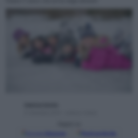
fissare il calcio che arriva dagli alimenti
Caterina Caristo
21 Dicembre 2015 – Lettura 2 minuti
Seguici su
Google
Discover
Fonti preferite