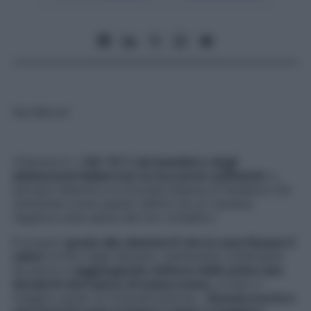
Ida Macchi
Vitamina D: il
60-70 % dei bambini e degli
adolescenti italiani non ne ha scorte sufficienti
: a
lanciare l’allarme è la Società Italiana di Pediatria che
sottolinea come questo deficit sia un’ ipoteca
negativa sulla salute del loro scheletro.
È proprio
grazie alla vitamina D che le ossa fissano il
calcio
fornito dagli alimenti, mettendolo totalmente
da parte e
raggiungendo nell’arco delle prime due
decadi di vita il picco di massa ossea
, ovvero il
maggior grado di mineralizzazione. «
Questa scorta è