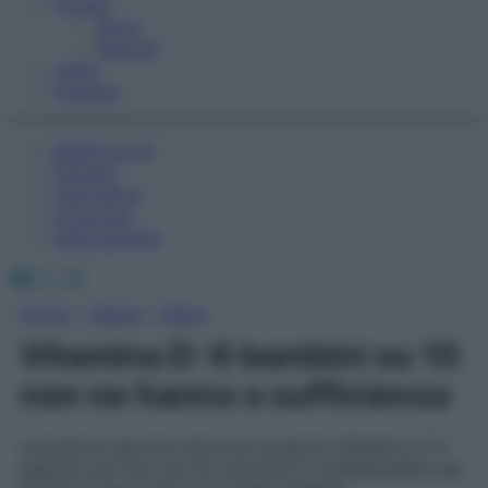
Fitness
Sport
Esercizi
Video
Podcast
Medicina AZ
Farmaci
Calcolatori
Oroscopo
Abbonamenti
Facebook
X
Instagram
Home
»
Salute
»
News
Vitamina D: 6 bambini su 10
non ne hanno a sufficienza
Lasciamoli giocare mezz’ora al giorno all’aperto. È il
segreto per fare scorta vitamina D, indispensabile per