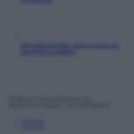
SOS pelle irritabile: tutte le mosse per
riportarla in equilibrio
© Belpietro Edizioni Periodiche SRL –
Riproduzione riservata – P.Iva 13673600964
Chi siamo
Pubblicità