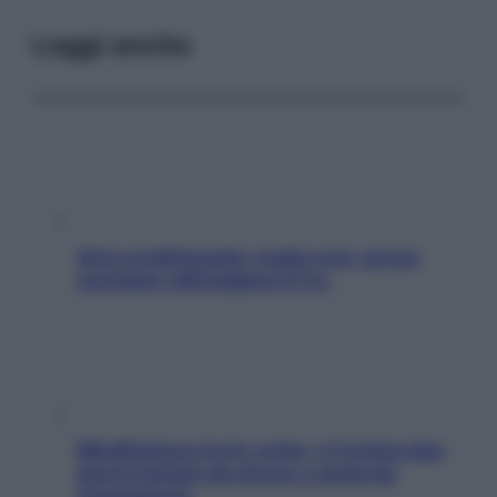
Leggi anche
Aria condizionata: usala così, senza
rischiare raffreddore & Co.
Mindfulness tra le vette: a Cortina due
giorni lontani da stress e ansia da
smartphone