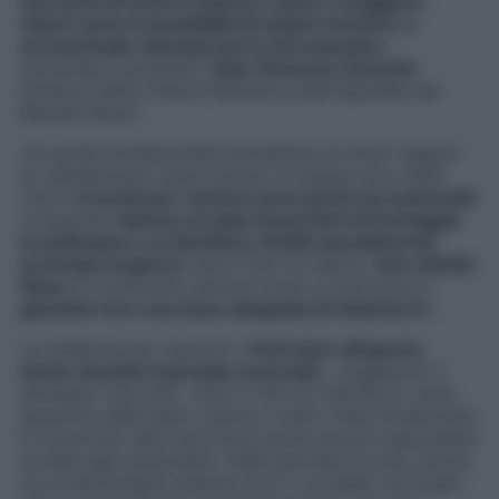
una sorta di conto in banca e tanto è maggiore,
minori sono le possibilità di andare incontro a
un’eventuale osteoporosi in età avanzata
»,
sottolinea il professor
Gian Vincenzo Zuccotti
,
direttore della Clinica Pediatrica dell’Ospedale dei
Bambini Buzzi.
«È quindi fondamentale permettere ai nostri ragazzi
di capitalizzare calcio proprio in questo arco della
vita e
i trucchi per riuscirci sono pochi ma essenziali
:
consumare
almeno
un paio di porzioni di formaggio
la settimana e un bicchiere di latte parzialmente
scremato al giorno
(sono fonti di calcio),
fare attività
fisica
(il movimento stimola l’osso a rinnovarsi) e
garantire loro una dose adeguata di vitamina D
».
La medicina per riuscirci? «
Farli stare all’aperto,
anche durante il periodo invernale
», suggerisce il
professor Zuccotti. «Solo il 10% di vitamina D viene
garantito dalla dieta, mentre il resto viene sintetizzato
e convertito nella sua forma attiva proprio esponendo
la pelle agli ultravioletti. Nelle giornate di sole, perciò,
no a interminabili sessioni al pc o al tablet nei luoghi