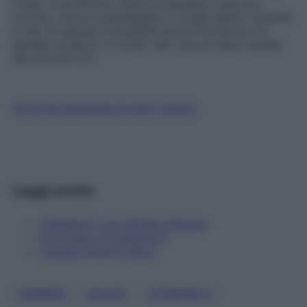
chiusi, sì ad almeno mezz’ora passata a giocare,
correre, sciare o passeggiare in luoghi aperti, tenendo
il viso (e quando è possibile anche le braccia e le
gambe) scoperti, in modo che i piccoli siano baciati
dai preziosi Uv».
Fai la tua domanda ai nostri esperti
Leggi anche
Vitamina D, non fartela mancare
Fai il pieno di vitamina D
L'acqua ricca di calcio
, 
, 
BAMBINI
CALCIO
VITAMINA D