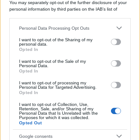
You may separately opt-out of the further disclosure of your
personal information by third parties on the IAB’s list of
downstream participants.
Personal Data Processing Opt Outs
This information may also be disclosed by us to third parties
on the IAB’s List of Downstream Participants that may further
I want to opt-out of the Sharing of my
disclose it to other third parties.
personal data.
Opted In
Please note that this website/app uses one or more Google
services and may gather and store information including but
I want to opt-out of the Sale of my
Personal Data.
not limited to your visit or usage behaviour. You may click to
Opted In
grant or deny consent to Google and its third-party tags to
use your data for below specified purposes in below Google
I want to opt-out of processing my
consent section.
Personal Data for Targeted Advertising.
Opted In
I want to opt-out of Collection, Use,
Retention, Sale, and/or Sharing of my
Personal Data that Is Unrelated with the
Purposes for which it was collected.
Opted Out
Google consents