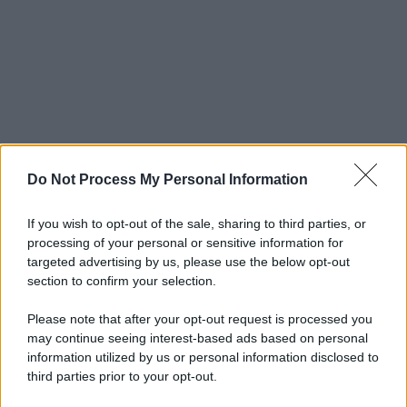
Do Not Process My Personal Information
If you wish to opt-out of the sale, sharing to third parties, or
processing of your personal or sensitive information for
targeted advertising by us, please use the below opt-out
section to confirm your selection.
Please note that after your opt-out request is processed you
may continue seeing interest-based ads based on personal
information utilized by us or personal information disclosed to
third parties prior to your opt-out.