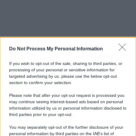
Do Not Process My Personal Information
If you wish to opt-out of the sale, sharing to third parties, or
processing of your personal or sensitive information for
targeted advertising by us, please use the below opt-out
section to confirm your selection.
Please note that after your opt-out request is processed you
may continue seeing interest-based ads based on personal
information utilized by us or personal information disclosed to
third parties prior to your opt-out.
You may separately opt-out of the further disclosure of your
personal information by third parties on the IAB’s list of