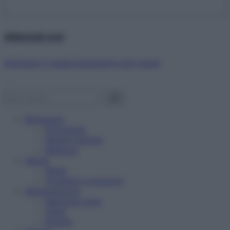
Abbonati ora!
Starbene ti regala benessere ogni mese!
Benessere
Psicologia
Rimedi naturali
Bellezza
Salute
News
Problemi e soluzioni
Alimentazione
Mangiare sano
Diete
Ricette