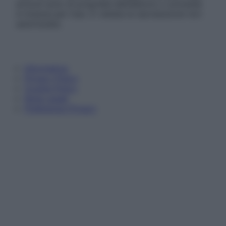
articoli sono di proprietà dell’editore o concesse
in licenza per l’uso. È vietata la riproduzione non
autorizzata.
Informativa
Privacy Policy
Cookie Policy
Note Legali
Preferenze Privacy