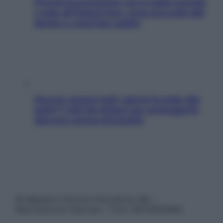
Perché la pressione con il caldo scende
e sale all’improvviso: cosa succede alle
donne e cosa fare subito
Doccia, lavarsi tutti i giorni fa male alla
pelle? I miti da sfatare per proteggerla
davvero senza stressarla
© Belpietro Edizioni Periodiche SRL –
Riproduzione riservata – P.Iva 13673600964