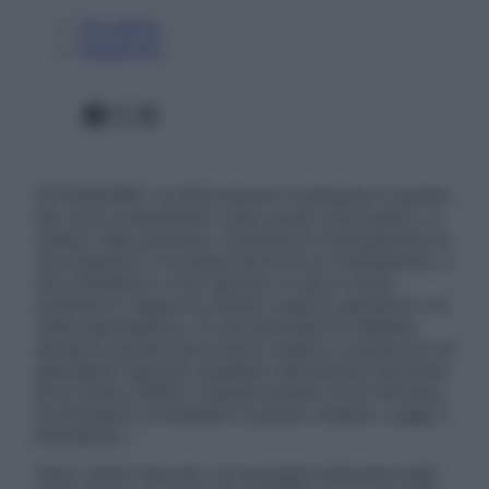
Chi siamo
Pubblicità
Facebook
X
Instagram
ATTENZIONE: Le informazioni contenute in questo
sito sono presentate a solo scopo informativo, in
nessun caso possono costituire la formulazione di
una diagnosi o la prescrizione di un trattamento, e
non intendono e non devono in alcun modo
sostituire il rapporto diretto medico-paziente o la
visita specialistica. Si raccomanda di chiedere
sempre il parere del proprio medico curante e/o di
specialisti riguardo qualsiasi indicazione riportata.
Se si hanno dubbi o quesiti sull’uso di un farmaco
è necessario contattare il proprio medico. Leggi il
Disclaimer »
Tutti i diritti riservati. Le immagini utilizzate negli