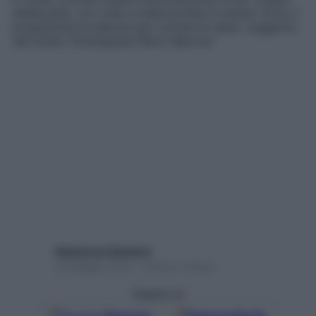
sbilanciata, con collo e testa protesi in avanti. Ecco il
programma di esercizi per correre ai ripari, suggerito
dal nostro fioterapista Pietro Marconi
Redazione Starbene
24 Maggio 2024 – Lettura 2 minuti
Seguici su
Google
Discover
Fonti preferite