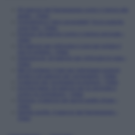
Gli esercizi del fisioterapista contro il dolore alla
spalla – Video
Contratture e "nervi accavallati" fra le scapole:
cosa fare – Video
Postura: gli esercizi contro il dolore cervicale –
Video
Gli esercizi per rinforzare il core per evitare il
mal di schiena – Video
Osteoporosi, gli esercizi per rinforzare le ossa –
Video
Mal di schiena: il test per individuare posture
errate e gli esercizi per correggerle – Video
4 esercizi per correggere la postura – Video
Dormire bene: gli esercizi per la cervicale e
contro le contratture – Video
Postura, 4 esercizi per aprire spalle chiuse –
Video
Gambe gonfie, 4 esercizi del fisioterapista –
Video