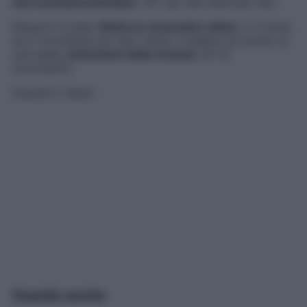
sternocleidomastoideo
: 30″ per due serie per lato.
Sempre in piedi,
Rinforzo muscolare attivo
, 2-3 serie
da 5 movimenti per lato. Infine, a sedere sul bordo di
una sedia,
Estensioni delle braccia
(10-12
movimenti).
Guarda il video!
Guarda anche