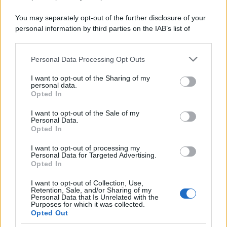
You may separately opt-out of the further disclosure of your
personal information by third parties on the IAB’s list of
downstream participants.
Personal Data Processing Opt Outs
This information may also be disclosed by us to third parties
on the IAB’s List of Downstream Participants that may further
I want to opt-out of the Sharing of my
disclose it to other third parties.
personal data.
Opted In
Please note that this website/app uses one or more Google
services and may gather and store information including but
I want to opt-out of the Sale of my
Personal Data.
not limited to your visit or usage behaviour. You may click to
Opted In
grant or deny consent to Google and its third-party tags to
use your data for below specified purposes in below Google
I want to opt-out of processing my
consent section.
Personal Data for Targeted Advertising.
Opted In
I want to opt-out of Collection, Use,
Retention, Sale, and/or Sharing of my
Personal Data that Is Unrelated with the
Purposes for which it was collected.
Opted Out