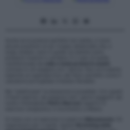
Anche se la postura perfetta non esiste, ci sono
alcune posizioni un po’ troppo sbilanciate che, a
lungo andare, sono in grado di mettere sotto
pressioni muscoli e vertebre. È il caso di quella
caratterizzata da
collo e testa protesi in avanti
,
comune in chi esagera con i device. Non ne è esente
neanche un supersportivo dal fisico perfetto come il
calciatore portoghese Cristiano Ronaldo.
Ma “raddrizzare” la situazione è possibile. Con questi
4 facili esercizi, da eseguire tutti i giorni suggeriti dal
nostro
fioterapista
Pietro Marconi
, esperto in
esercizio terapeutico e movimento a Milano.
Si inizia con un esercizio in piedi di
Allineamento
(10
respirazioni per 3 serie). Quindi
Stretching dello