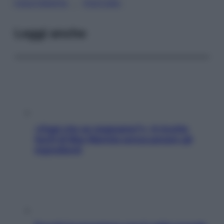
, 
FISIOTERAPIA
POSTURA
Leggi anche
«Oggi che se magnamo?»: 4 ricette
facili di Max Mariola senza pesare gli
ingredienti