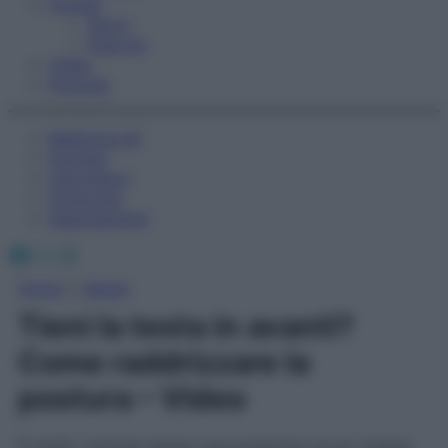
Fitness
Sport
Esercizi
Video
Podcast
Medicina AZ
Farmaci
Calcolatori
Oroscopo
Abbonamenti
Facebook
X
Instagram
Home
»
Salute
Tieni la testa in avanti?
Come raddrizzare la
postura – Video
È molto comune tenere una posizione un po’ troppo