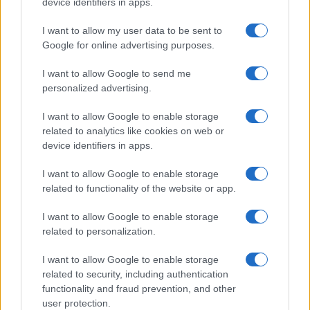
device identifiers in apps.
I want to allow my user data to be sent to
Google for online advertising purposes.
I want to allow Google to send me
personalized advertising.
I want to allow Google to enable storage
related to analytics like cookies on web or
device identifiers in apps.
I want to allow Google to enable storage
related to functionality of the website or app.
I want to allow Google to enable storage
related to personalization.
I want to allow Google to enable storage
related to security, including authentication
functionality and fraud prevention, and other
user protection.