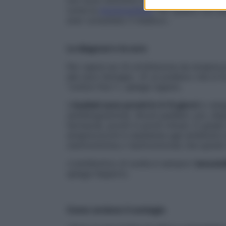
come la
mononucleosi
. Per questo non bi
aver consultato il medico».
La diagnosi e la cura
Per capire se c’è un’infezione da strepto
del cavo faringeo. «È un prelievo che si 
“cotton-fioc”», spiega Ugazio.
I
risultati sono pronti in 4-6 giorni
e vengo
(antibiogramma). Alcuni pediatri, poi, di
farmacia), pronti in pochi minuti, in grad
streptococchi è resistente agli antibiotic
claritromicina o l’azitromicina) che quindi
«L’antibiotico di scelta è sempre l’
amoxici
spiega l’esperto.
Come avviene
il contagio