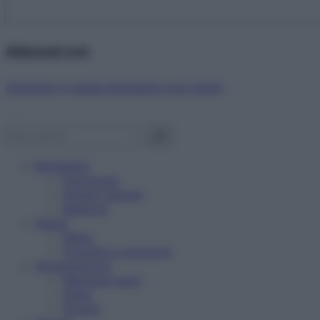
Abbonati ora!
Starbene ti regala benessere ogni mese!
Benessere
Psicologia
Rimedi naturali
Bellezza
Salute
News
Problemi e soluzioni
Alimentazione
Mangiare sano
Diete
Ricette