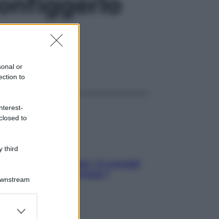
onfiggerlo
sonal or
ggi anche
ection to
nterest-
closed to
 third
Sicurezza al volante: i 5 consigli
dell’ex pilota di Formula 1
Downstream
er and store
to grant or