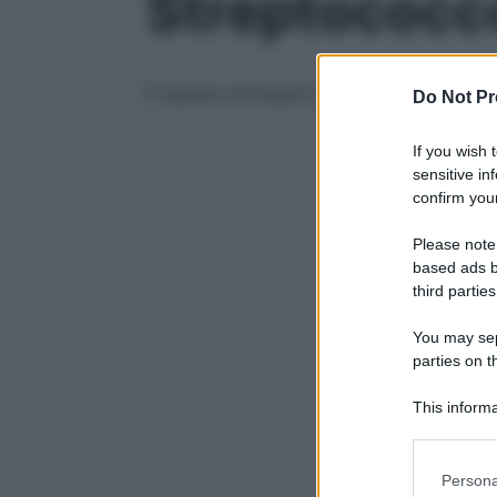
Streptococco
È spesso all’origine di mal di gola e tonsi
Do Not Pr
If you wish 
sensitive in
confirm your
Please note
based ads b
third parties
You may sepa
parties on t
This informa
Participants
Please note
Persona
information 