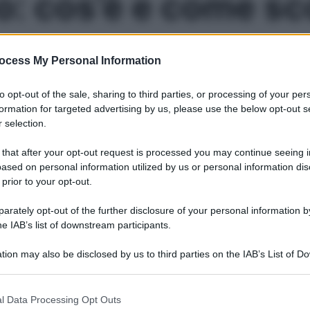
: cos’è e come sc
lliti. Ecco come intervenire nel modo più efficace
ocess My Personal Information
to opt-out of the sale, sharing to third parties, or processing of your per
Le
formation for targeted advertising by us, please use the below opt-out s
 selection.
 that after your opt-out request is processed you may continue seeing i
ased on personal information utilized by us or personal information dis
 prior to your opt-out.
rately opt-out of the further disclosure of your personal information by
he IAB’s list of downstream participants.
tion may also be disclosed by us to third parties on the IAB’s List of 
 that may further disclose it to other third parties.
 that this website/app uses one or more Google services and may gath
l Data Processing Opt Outs
including but not limited to your visit or usage behaviour. You may click 