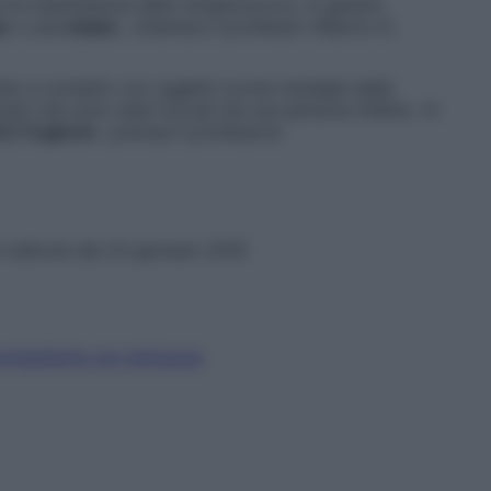
e la trasmissione dello streptococco, in genere
se
o una
risata
», chiarisce il professor Alberto G.
ndo a contatto con oggetti (come maniglie delle
ina) che sono stati toccati da una persona infetta. «Il
i 2-4 giorni
», precisa il professore.
n edicola dal 22 gennaio 2019
 combatterle con dolcezza