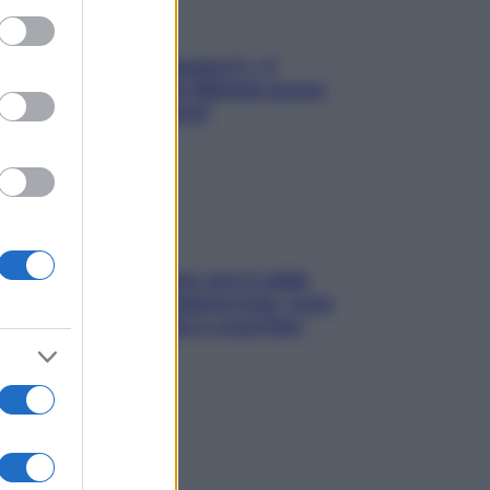
ed purposes
«Oggi che se magnamo?»: 4
ricette facili di Max Mariola senza
pesare gli ingredienti
Perché la pressione con il caldo
scende e sale all’improvviso: cosa
succede alle donne e cosa fare
subito