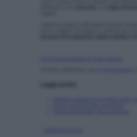
«Sono le goccioline di saliva a permetter
attraverso uno
starnuto
, un
colpo di tos
Ugazio.
I batteri possono diffondersi anche vene
porte, oggetti del bagno o utensili da cuc
periodo di incubazione della malattia è d
Fai la tua domanda ai nostri esperti
Articolo pubblicato nel
n° 6 di Starbene
i
Leggi anche
Allergie respiratorie e rinite: come
Tosse e mal di gola: cosa fare?
Tosse nei bambini: che cosa fare
STREPTOCOCCO