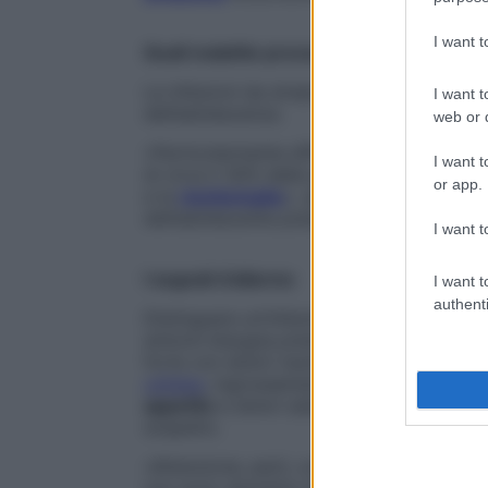
I want 
Quali malattie provoca
Le infezioni da streptococco colpiscono 
I want t
dell’adolescenza.
web or d
«Particolarmente diffuso è lo streptococ
I want t
di circa il 30% delle patologie più frequent
or app.
e la
rinofaringite
», spiega Alberto G. Ugaz
dell’adolescente presso l’Ospedale pedia
I want t
I segnali d’allarme
I want t
authenti
Distinguere un’infezione da streptococc
sintomi bisogna prestare attenzione? Un
forte con dolori reumatici che non si abb
cefalea
, ingrossamento dei linfonodi e, s
appetito
e dolori addominali sono tutti ca
sospetto.
«Attenzione, però, a
non essere precipito
non sono sinonimo di streptococco e poss