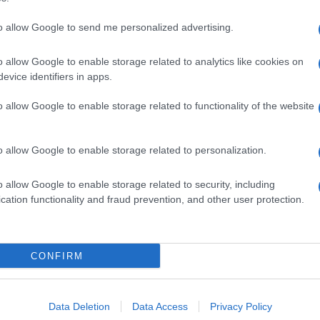
to allow Google to send me personalized advertising.
soprattutto i
bambini dai tre anni in su
, fino alla fine
o allow Google to enable storage related to analytics like cookies on
evice identifiers in apps.
co Beta emolitico di gruppo A (Sbega), responsabile
o allow Google to enable storage related to functionality of the website
i in età pediatrica tra cui la
faringo-tonsillite acuta
io, direttore dell’Istituto per la salute del bambino e
trico Bambino Gesù di Roma.
o allow Google to enable storage related to personalization.
o allow Google to enable storage related to security, including
cation functionality and fraud prevention, and other user protection.
o da un banale
mal di gola
virale non è facile. A quali
mal di gola con placche
che non passa, una febbre
assa nonostante il paracetamolo, un’
otite
persistente,
pecie nei bambini, anche
vomito, mancanza di
CONFIRM
mpanelli d’allarme che devono far nascere il
si
», avverte il pediatra. «Le placche, per esempio,
Data Deletion
Data Access
Privacy Policy
ono comparire anche in occasione di infezioni virali