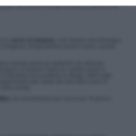
sogna mai iniziare la terapia antibiotica senza prima
cocco
serve un tampone
, cioè l’esame microbiologico
fa sfregando energicamente tamponi simili a grandi
no indicati anche gli antibiotici da utilizzare
spongono di tamponi rapidi (in vendita anche in
o di decretare se è presente lo Sbega. L’80% degli
i appartenenti alla classe dei macrolidi (come la
 vanno evitati.
llina
, da somministrarsi per bocca per 10 giorni»,