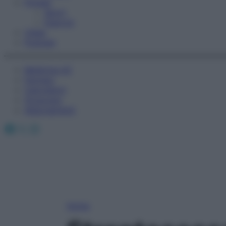
Fitness
Sport
Esercizi
Video
Podcast
Medicina AZ
Farmaci
Calcolatori
Oroscopo
Abbonamenti
Facebook
X
Instagram
Home