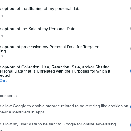
 to Google and its third-party tags to use your data for below specifi
o opt-out of the Sharing of my personal data.
ogle consent section.
In
o opt-out of the Sale of my Personal Data.
In
to opt-out of processing my Personal Data for Targeted
ing.
In
o opt-out of Collection, Use, Retention, Sale, and/or Sharing
ersonal Data that Is Unrelated with the Purposes for which it
ti preferite
lected.
Out
consents
o allow Google to enable storage related to advertising like cookies on
evice identifiers in apps.
tteri molto ampia: alcuni sono totalmente innocui,
uni ceppi tornano a far paura perché
l’abuso di
o allow my user data to be sent to Google for online advertising
o più difficile la cura delle malattie.
s.