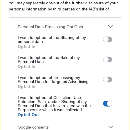
You may separately opt-out of the further disclosure of your
personal information by third parties on the IAB’s list of
downstream participants.
Personal Data Processing Opt Outs
This information may also be disclosed by us to third parties
on the IAB’s List of Downstream Participants that may further
I want to opt-out of the Sharing of my
disclose it to other third parties.
personal data.
Opted In
Please note that this website/app uses one or more Google
services and may gather and store information including but
I want to opt-out of the Sale of my
Personal Data.
not limited to your visit or usage behaviour. You may click to
Opted In
grant or deny consent to Google and its third-party tags to
use your data for below specified purposes in below Google
I want to opt-out of processing my
consent section.
Personal Data for Targeted Advertising.
Opted In
I want to opt-out of Collection, Use,
Retention, Sale, and/or Sharing of my
Personal Data that Is Unrelated with the
Purposes for which it was collected.
Opted Out
Google consents