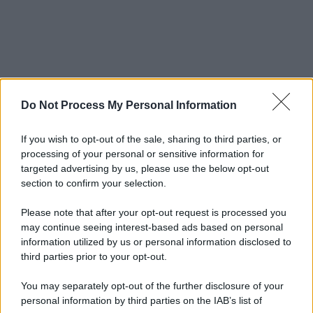
Do Not Process My Personal Information
If you wish to opt-out of the sale, sharing to third parties, or
processing of your personal or sensitive information for
targeted advertising by us, please use the below opt-out
section to confirm your selection.
Please note that after your opt-out request is processed you
may continue seeing interest-based ads based on personal
information utilized by us or personal information disclosed to
third parties prior to your opt-out.
You may separately opt-out of the further disclosure of your
personal information by third parties on the IAB’s list of