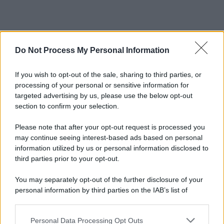
Do Not Process My Personal Information
If you wish to opt-out of the sale, sharing to third parties, or
processing of your personal or sensitive information for
targeted advertising by us, please use the below opt-out
section to confirm your selection.
Please note that after your opt-out request is processed you
may continue seeing interest-based ads based on personal
information utilized by us or personal information disclosed to
third parties prior to your opt-out.
You may separately opt-out of the further disclosure of your
personal information by third parties on the IAB’s list of
downstream participants.
Personal Data Processing Opt Outs
This information may also be disclosed by us to third parties