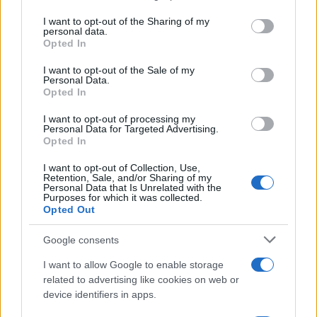
on the IAB’s List of Downstream Participants that may further
I want to opt-out of the Sharing of my
disclose it to other third parties.
personal data.
Opted In
Please note that this website/app uses one or more Google
services and may gather and store information including but
I want to opt-out of the Sale of my
Personal Data.
not limited to your visit or usage behaviour. You may click to
Opted In
grant or deny consent to Google and its third-party tags to
use your data for below specified purposes in below Google
I want to opt-out of processing my
consent section.
Personal Data for Targeted Advertising.
Opted In
I want to opt-out of Collection, Use,
Retention, Sale, and/or Sharing of my
Personal Data that Is Unrelated with the
Purposes for which it was collected.
Opted Out
Google consents
I want to allow Google to enable storage
related to advertising like cookies on web or
device identifiers in apps.