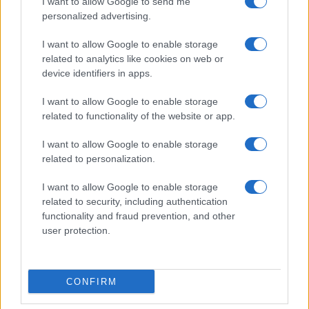
I want to allow Google to send me
personalized advertising.
I want to allow Google to enable storage
related to analytics like cookies on web or
device identifiers in apps.
I want to allow Google to enable storage
related to functionality of the website or app.
I want to allow Google to enable storage
related to personalization.
I want to allow Google to enable storage
related to security, including authentication
functionality and fraud prevention, and other
user protection.
CONFIRM