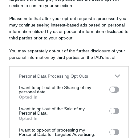
section to confirm your selection.
Please note that after your opt-out request is processed you
may continue seeing interest-based ads based on personal
information utilized by us or personal information disclosed to
third parties prior to your opt-out.
You may separately opt-out of the further disclosure of your
personal information by third parties on the IAB’s list of
downstream participants.
Personal Data Processing Opt Outs
This information may also be disclosed by us to third parties
on the IAB’s List of Downstream Participants that may further
I want to opt-out of the Sharing of my
disclose it to other third parties.
personal data.
Opted In
Please note that this website/app uses one or more Google
services and may gather and store information including but
I want to opt-out of the Sale of my
Personal Data.
not limited to your visit or usage behaviour. You may click to
Opted In
grant or deny consent to Google and its third-party tags to
use your data for below specified purposes in below Google
I want to opt-out of processing my
consent section.
Personal Data for Targeted Advertising.