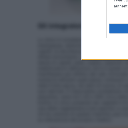
authenti
Gli integratori di zinco so
Lo zinco è considerato un alleato della be
menopausa, determina una serie di effetti 
capelli, la secchezza e la perdita di elast
difese immunitarie. Lo zinco aiuta a fronte
salute di capelli, pelle, unghie, capacità 
stabilizzatore dell’umore, ed è in grado di
manifestare per effetto del calo ormonale. 
numerosi alimenti quali pesce, molluschi e 
nella frutta secca, nei semi di zucca, di s
suoi derivati. È importante considerare c
assorbire, varia tra il 20 e 30% circa dell
Inoltre, lo zinco presente nei vegetali è d
una dieta vegetariana è più esposto a care
chi ha carenze di questa vitamina, può tr
su indicazione del proprio medico.