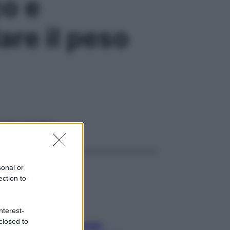
co e
are il peso
ggi anche
sonal or
ection to
nterest-
closed to
Capelli spezzati lungo