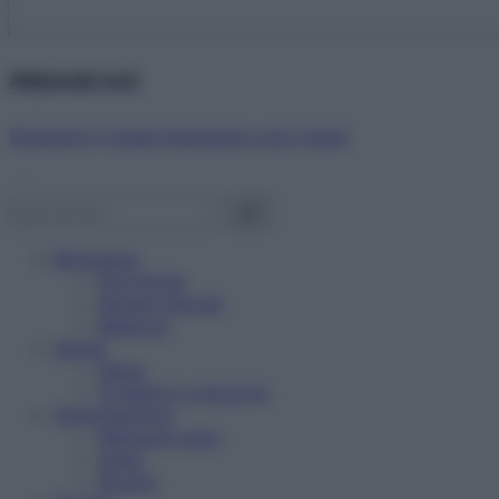
Abbonati ora!
Starbene ti regala benessere ogni mese!
Benessere
Psicologia
Rimedi naturali
Bellezza
Salute
News
Problemi e soluzioni
Alimentazione
Mangiare sano
Diete
Ricette