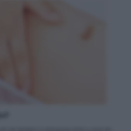
ci?
 calo del desiderio in menopausa anche a causa del