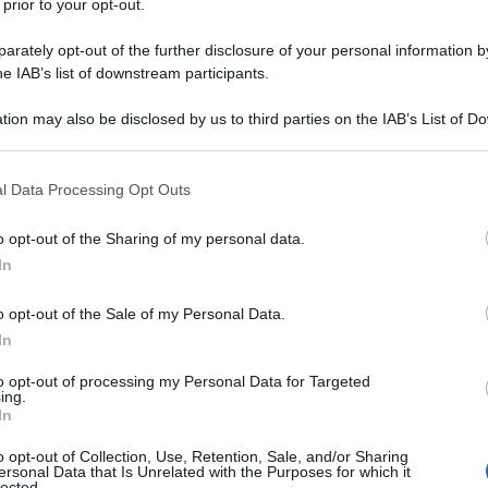
 prior to your opt-out.
rately opt-out of the further disclosure of your personal information by
he IAB’s list of downstream participants.
tion may also be disclosed by us to third parties on the IAB’s List of 
 that may further disclose it to other third parties.
 that this website/app uses one or more Google services and may gath
l Data Processing Opt Outs
including but not limited to your visit or usage behaviour. You may click 
 to Google and its third-party tags to use your data for below specifi
o opt-out of the Sharing of my personal data.
ogle consent section.
In
o opt-out of the Sale of my Personal Data.
In
to opt-out of processing my Personal Data for Targeted
ing.
ti preferite
In
o opt-out of Collection, Use, Retention, Sale, and/or Sharing
ersonal Data that Is Unrelated with the Purposes for which it
lected.