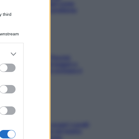
l’attaccatura? Scopri come
risolvere l’annoso problema
 third
Downstream
er and store
Fame dopo cena? Perché
to grant or
succede e 6 snack leggeri e
ed purposes
appetitosi che non rovinano il
sonno
Non solo Maldive: scopri i coralli
che si nascondono nel nostro
Mediterraneo (e come