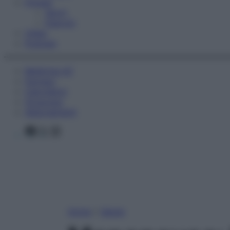
Fitness
Sport
Esercizi
Video
Podcast
Medicina AZ
Farmaci
Calcolatori
Oroscopo
Abbonamenti
Facebook
X
Instagram
Home
»
Salute