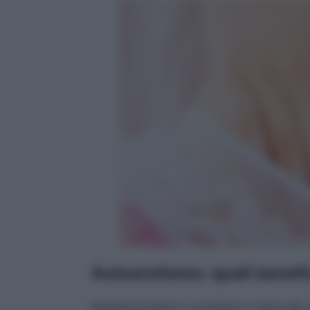
Autoerotismo: quali benefi
Numerose lettrici ci pongono il tema del