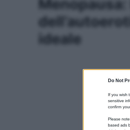
Menopausa: b
dell’autoero
ideale
Do Not Pr
If you wish 
sensitive in
confirm your
Please note
based ads b