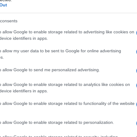
Out
consents
n menopausa?
o allow Google to enable storage related to advertising like cookies on
il proprio peso ideale?
evice identifiers in apps.
o allow my user data to be sent to Google for online advertising
s.
to allow Google to send me personalized advertising.
o allow Google to enable storage related to analytics like cookies on
evice identifiers in apps.
o allow Google to enable storage related to functionality of the website
o allow Google to enable storage related to personalization.
o allow Google to enable storage related to security, including