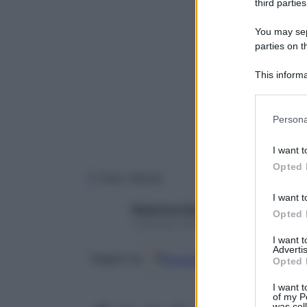
third parties
You may sepa
parties on t
This informa
Participants
Please note
Persona
information 
deny consent
I want t
in below Go
Opted 
Foto: iStock
I want t
Redazione Starbene
Opted 
4 Gennaio 2024 – Lettura 5 minuti
I want 
Advertis
Google
Discover
Fon
Seguici su
Opted 
I want t
of my P
was col