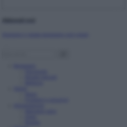
Abbonati ora!
Starbene ti regala benessere ogni mese!
Benessere
Psicologia
Rimedi naturali
Bellezza
Salute
News
Problemi e soluzioni
Alimentazione
Mangiare sano
Diete
Ricette