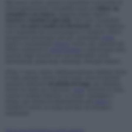
Nel nuovo centro, grazie a macchinari e strumenti di
ultima generazione, è possibile avere un
follow-up
completo e su misura
, eseguire esami rapidi e
ricevere i risultati in giornata
. Non solo: le pazienti
hanno
un unico medico di riferimento
, che collabora
con l’ospedale da cui provengono e vengono offerti
programmi psicologici utili per contrastare
ansie
,
paure e riconquistare
fiducia
. Inoltre, per superare gli
effetti collaterali di
chemioterapia
e radioterapia sono
previsti degli incontri con vari specialisti come
dermatologi, ginecologi, dietologi, chirurghi estetici.
Infine, il nuovo centro dell’Associazione Libellule Onlus
è stato pensato anche come luogo dove le pazienti
possono dedicarsi
ad attività di svago
, per esempio,
lezioni di make up e skincare,
yoga
, tecniche di relax,
cucina e terapie olistiche. Lo scopo: impiegare il
tempo, per evitare di abbandonarsi alla
paura
e
rendere il centro un luogo pervaso da energia e
solidarietà.
Fai la tua domanda ai nostri esperti