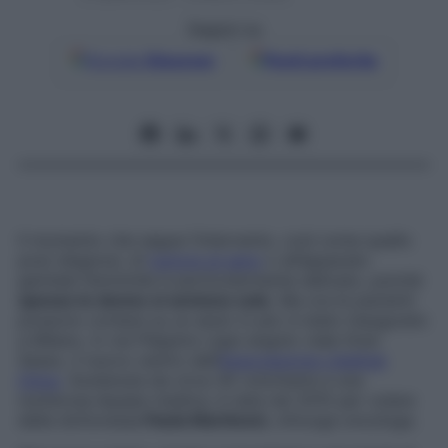
Seguici su
Google
Discover
Fonti preferite
Il momento che segue l’intervento, così come quello
post diagnosi, di
tumore al seno
o all’apparato
genitale femminile è particolarmente delicato, poiché
spesso le donne si sentono sole
. Ma ora le pazienti
possono contare su un aiuto in più: è stato inaugurato
a Milano, in via Filippino Lippi angolo viale Gran
Sasso, il nuovo centro dell’
Associazione Libellule
Onlus
. Sostenuta da circa 30 volontarie e una
numerosa équipe medica, è nata nel 2015 per volere
della dottoressa
Paola Martinoni
, chirurga oncologa.