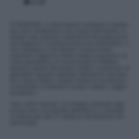
Facebook
X
Instagram
ATTENZIONE: Le informazioni contenute in questo
sito sono presentate a solo scopo informativo, in
nessun caso possono costituire la formulazione di
una diagnosi o la prescrizione di un trattamento, e
non intendono e non devono in alcun modo
sostituire il rapporto diretto medico-paziente o la
visita specialistica. Si raccomanda di chiedere
sempre il parere del proprio medico curante e/o di
specialisti riguardo qualsiasi indicazione riportata.
Se si hanno dubbi o quesiti sull’uso di un farmaco
è necessario contattare il proprio medico. Leggi il
Disclaimer »
Tutti i diritti riservati. Le immagini utilizzate negli
articoli sono di proprietà dell’editore o concesse
in licenza per l’uso. È vietata la riproduzione non
autorizzata.