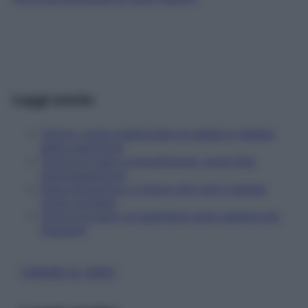
Leggi anche
Tumori: come trasformare la rabbia in alleata
della guarigione
Tumore al seno e prevenzione: come fare
l'autopalpazione
Dieta anticancro: il nuovo sito che ti spiega
come cucinare
Tumore al seno: le guarigioni sono sempre più
frequenti
TUMORE AL SENO