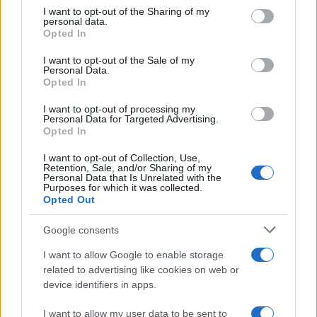
on the IAB’s List of Downstream Participants that may further
I want to opt-out of the Sharing of my
disclose it to other third parties.
personal data.
Opted In
Please note that this website/app uses one or more Google
services and may gather and store information including but
I want to opt-out of the Sale of my
Personal Data.
not limited to your visit or usage behaviour. You may click to
Opted In
grant or deny consent to Google and its third-party tags to
use your data for below specified purposes in below Google
I want to opt-out of processing my
consent section.
Personal Data for Targeted Advertising.
Opted In
I want to opt-out of Collection, Use,
Retention, Sale, and/or Sharing of my
Personal Data that Is Unrelated with the
Purposes for which it was collected.
Opted Out
Google consents
I want to allow Google to enable storage
related to advertising like cookies on web or
device identifiers in apps.
I want to allow my user data to be sent to