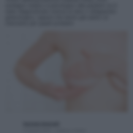
sostegno medico e psicologico alle pazienti cui è
stato diagnosticato tumore al seno o all’apparato
ginecologico, oppure che hanno già subito un
intervento per questi problemi
Gerardo Antonelli
12 Aprile 2022 – Lettura 2 minuti