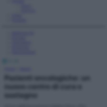
Fitness
Sport
Esercizi
Video
Podcast
Medicina AZ
Farmaci
Calcolatori
Oroscopo
Abbonamenti
Facebook
X
Instagram
Home
»
Salute
Pazienti oncologiche: un
nuovo centro di cura e
sostegno
Voluto dall’Associazione Libellule Onlus, offre