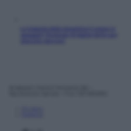
La trappola della dopamina ti segue in
spiaggia? Strategie di digital detox per
staccare davvero
© Belpietro Edizioni Periodiche SRL –
Riproduzione riservata – P.Iva 13673600964
Chi siamo
Pubblicità