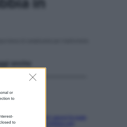
bbia in
mportanza di canalizzarla per trasformarla
ggi anche
sonal or
ection to
nterest-
Doccia, lavarsi tutti i giorni fa male
closed to
alla pelle? I miti da sfatare per