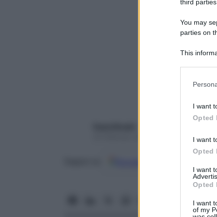
third parties
You may sepa
parties on t
This informa
Participants
Please note
Persona
information 
deny consent
I want t
in below Go
Opted 
Paola Rinaldi
24 Febbraio 2020 – Lettura 5 minuti
I want t
Opted 
Google
Discover
Fon
Seguici su
I want 
Advertis
Opted 
I want t
of my P
was col