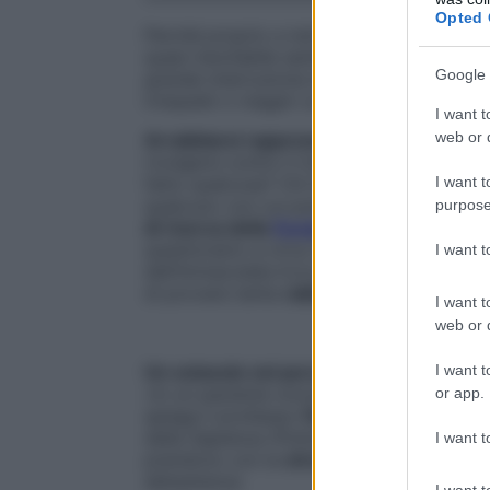
Opted 
Perché proprio a me? Perché proprio ora?
quasi inevitabile sentirsi
arrabbiati
. La di
Google 
grande interruzione della vita e un’inatte
irrequieti o magari collerici, aggressivi.
I want t
web or d
Arrabbiarsi rappresenta uno strumento d
rivolgersi contro il mondo intero. Come
I want t
fatto qualcosa? Chi ha sbagliato? Sono 
qualcuno con cui potersi infuriare. Intor
purpose
di ricerca della
Fondazione per la medici
questionario a circa 300 pazienti del Day
I want 
dell’Immacolata Irccs di Roma: uomini e 
di provare tanta
rabbia
, spesso poco este
I want t
web or d
I want t
Un ostacolo nel percorso di cura
«In un paziente oncologico, la rabbia pu
or app.
spiega il professor
Paolo Marchetti
, pres
della Sapienza (Policlinico Umberto I e O
I want t
prendono con la
struttura assistenziale
,
abbastanza.
I want t