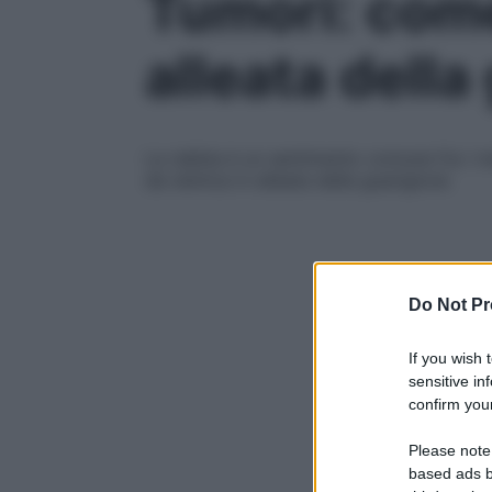
Tumori: come
alleata della
La rabbia è un sentimento comune fra i ma
da nemica in alleata della guarigione
Do Not Pr
If you wish 
sensitive in
confirm your
Please note
based ads b