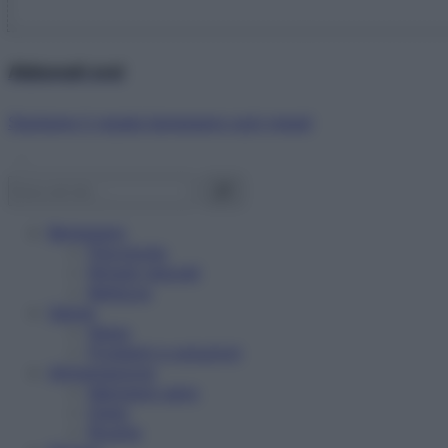
Abbonati ora!
Starbene ti regala benessere ogni mese!
Benessere
Psicologia
Rimedi naturali
Bellezza
Salute
News
Problemi e soluzioni
Alimentazione
Mangiare sano
Diete
Ricette