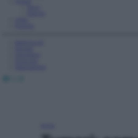
Fitness
Sport
Esercizi
Video
Podcast
Medicina AZ
Farmaci
Calcolatori
Oroscopo
Abbonamenti
Facebook
X
Instagram
Home