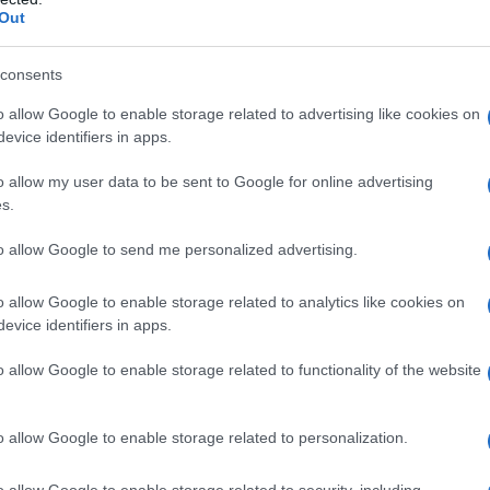
Out
 Quando ci si trova a fare i conti con un
tumore
, è
agnosi viene vissuta come un’
ingiustizia
, come una
consents
sa congiura del destino. E così si diventa
irritabili
,
o allow Google to enable storage related to advertising like cookies on
evice identifiers in apps.
i reazione e difesa dal dolore
, che finisce per
 ho fatto a non accorgermene? Perché nessuno ha
o allow my user data to be sent to Google for online advertising
domande che cercano un movente, una causa,
no a questo sentimento così diffuso ruota un
progetto
s.
na personalizzata
(Fmp)
, che ha sottoposto un
 hospital oncologico dell’Istituto dermopatico
to allow Google to send me personalized advertising.
donne, mediamente di 64 anni, che hanno dimostrato
rnata e soprattutto poco capita.
o allow Google to enable storage related to analytics like cookies on
evice identifiers in apps.
o allow Google to enable storage related to functionality of the website
ò rappresentare un
intralcio
nel percorso di cura»,
idente della Fmp e responsabile del Polo oncologico
spedale Sant’Andrea) di Roma. «Molti malati se la
o allow Google to enable storage related to personalization.
 accusando medici e infermieri di non fare
o allow Google to enable storage related to security, including