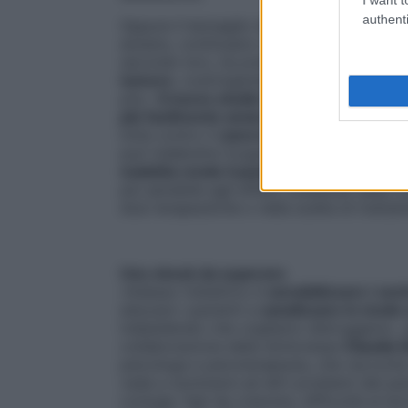
authenti
Oppure il bersaglio diventa la famiglia, per
aiutano, continuano a fare la loro vita. O 
secondo loro, ha praticato stili di vita s
tumore
, costringendoli a vivere quella sit
più».
Il nuovo studio ha dimostrato che 3
più facilmente ansia e depressione
. «So
lotta contro il
cancro
: non si tratta solo
può indebolire l’organismo anche sul pian
malattia rende il paziente più fragile
, me
più sensibile agli effetti collaterali delle
dosi terapeutiche o nella scelta di tratt
Uno shock da superare
«Adesso l’obiettivo è
sensibilizzare i cen
educare i pazienti a
canalizzare in modo u
indesiderato che vogliamo distruggere», sp
collaborazione della dottoressa
Claudia 
psicologa e psicoterapeuta, che racconta 
vada a sommarsi ad altri problemi del pa
coniuge, figli da crescere, difficoltà al l