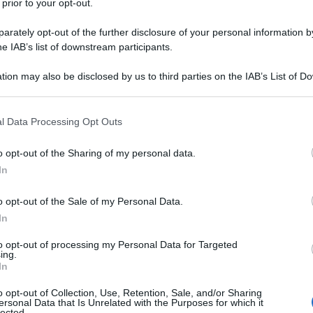
 prior to your opt-out.
rately opt-out of the further disclosure of your personal information by
he IAB’s list of downstream participants.
tion may also be disclosed by us to third parties on the IAB’s List of 
 that may further disclose it to other third parties.
 that this website/app uses one or more Google services and may gath
l Data Processing Opt Outs
including but not limited to your visit or usage behaviour. You may click 
 to Google and its third-party tags to use your data for below specifi
o opt-out of the Sharing of my personal data.
ogle consent section.
In
o opt-out of the Sale of my Personal Data.
In
ti preferite
to opt-out of processing my Personal Data for Targeted
ing.
In
o opt-out of Collection, Use, Retention, Sale, and/or Sharing
ersonal Data that Is Unrelated with the Purposes for which it
lected.