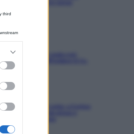
proteggerla davvero senza
stressarla
 third
Downstream
er and store
Aria condizionata: usala così,
to grant or
senza rischiare raffreddore & Co.
ed purposes
Mindfulness tra le vette: a Cortina
due giorni lontani da stress e
ansia da smartphone