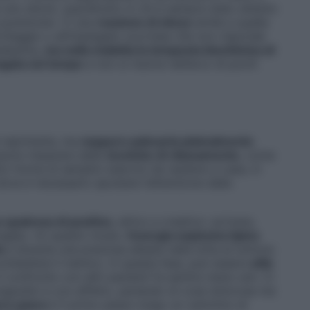
e uno shock, soprattutto in chi è sempre stato attento
a punizione». È una
reazione di stizza
simile a quella
archeggio o all’impiegato scortese che non risponde
edesima,
ma nella malattia la tempesta biochimica di
ngata nel tempo
e non si risolve nell’arco di pochi
è reprimerla, ma
neppure palesarla platealmente
.
ssono imparare delle
tecniche di rilassamento
, come
to forma di semplici esercizi da ripetere a casa, in
 dove è necessario spostare l’attenzione dalla
o qualcosa di positivo
, attivo e creativo: scrivere,
 maglia. «In questo modo,
l’energia esplosiva tipica
à
e diventa una preziosa alleata nella lotta al tumore:
 combattere il nemico. In questa fase, può essere
utile
il confronto con altri pazienti fa sentire meno soli. Ci
regiudizi e con affetto, parlando di cose dolorose ma
ere paura
è il primo passo lungo un cammino di