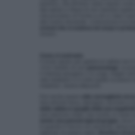
psichico, che all’inizio viene vissuto com
alla salute e ritiene di non meritare quell
che proviamo di fronte a chi ci ruba il p
alle nostre domande. «L’emozione è la m
ormoni che si scatena nel corpo è prolu
minuti».
Come si contrasta
Il modo giusto per gestire la rabbia non 
«Con l’ausilio di uno
psiconcologo
, si po
il training autogeno o lo yoga, magari sot
sala d’aspetto e in tutte quelle occasioni
malattia», illustra Mazzotti.
Può anche essere
utile convogliarla vers
fare attività fisica, dipingere, lavorare a
della rabbia si spoglia della sua negativit
una reazione vitale, una rivolta, si vuole
anche una psicoterapia di gruppo
, dove 
si guarda in faccia con sincerità, senza p
sapendo di essere capiti.
Smettere di av