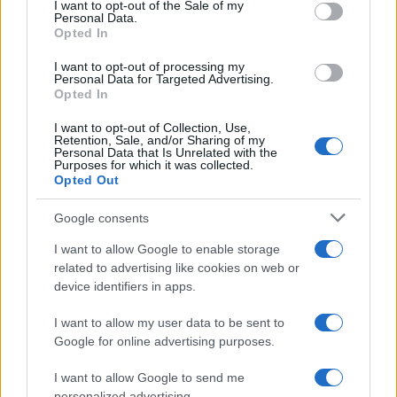
services and may gather and store information including but
I want to opt-out of the Sale of my
Personal Data.
not limited to your visit or usage behaviour. You may click to
Opted In
grant or deny consent to Google and its third-party tags to
use your data for below specified purposes in below Google
I want to opt-out of processing my
consent section.
Personal Data for Targeted Advertising.
Opted In
I want to opt-out of Collection, Use,
Retention, Sale, and/or Sharing of my
Personal Data that Is Unrelated with the
Purposes for which it was collected.
Opted Out
Google consents
I want to allow Google to enable storage
related to advertising like cookies on web or
device identifiers in apps.
I want to allow my user data to be sent to
Google for online advertising purposes.
I want to allow Google to send me
personalized advertising.