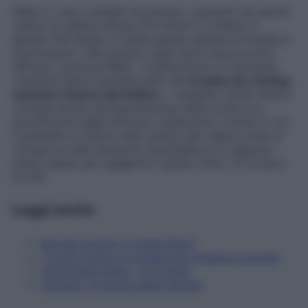
Miller e i suoi colleghi incontrano i pazienti nei parchi
urbani, le sedute durano 50 minuti e costano in
genere 150 dollari. In Italia questo genere di terapia è
sconosciuta. «Ma persino negli Usa è ancora poco
diffusa» continua Miller. «L’attenzione e il successo
crescenti fanno pensare però che
le piste da running
saranno il futuro del lettino
». I terapisti runner danno
consigli anche sull’impostazione della corsa e la
prevenzione degli infortuni, analizzano il modo in cui
il paziente si muove nello spazio per capire come si
comporta nelle situazioni quotidiane e lo seguono
passo passo per suggerire il giusto ritmo. Di corsa e
di vita.
Leggi anche
Perché correre ci rende felici?
7 buoni motivi e consigli per iniziare a correre
Camminare bene… in 3 passi
Leggere, la chiave della felicità