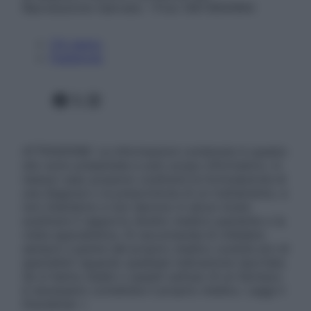
Riproduzione riservata – P.Iva 13673600964
Chi siamo
Pubblicità
Facebook
X
Instagram
ATTENZIONE: Le informazioni contenute in questo
sito sono presentate a solo scopo informativo, in
nessun caso possono costituire la formulazione di
una diagnosi o la prescrizione di un trattamento, e
non intendono e non devono in alcun modo
sostituire il rapporto diretto medico-paziente o la
visita specialistica. Si raccomanda di chiedere
sempre il parere del proprio medico curante e/o di
specialisti riguardo qualsiasi indicazione riportata.
Se si hanno dubbi o quesiti sull’uso di un farmaco
è necessario contattare il proprio medico. Leggi il
Disclaimer »