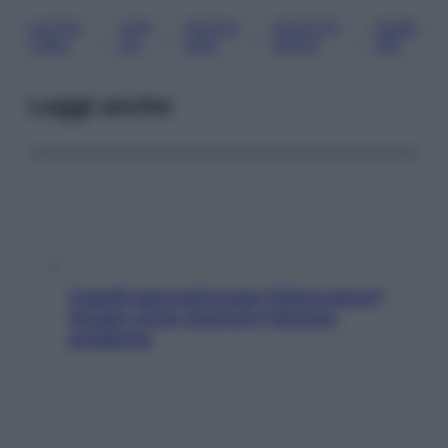
AUTOS
COR
PSICOL
PSICOTE
RUNN
, 
, 
, 
, 
TIMA
SA
OGO
RAPIA
ING
Leggi anche
Capelli spezzati lungo l’attaccatura?
Scopri come risolvere l’annoso
problema