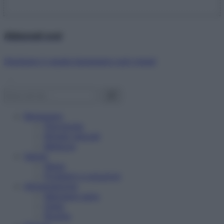
Abbonati ora!
Starbene ti regala benessere ogni mese!
Benessere
Psicologia
Rimedi naturali
Bellezza
Salute
News
Problemi e soluzioni
Alimentazione
Mangiare sano
Diete
Ricette