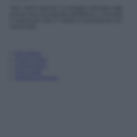
Tutti i diritti riservati. Le immagini utilizzate negli
articoli sono di proprietà dell’editore o concesse
in licenza per l’uso. È vietata la riproduzione non
autorizzata.
Informativa
Privacy Policy
Cookie Policy
Note Legali
Preferenze Privacy