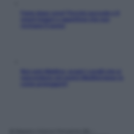
Fame dopo cena? Perché succede e 6
snack leggeri e appetitosi che non
rovinano il sonno
Non solo Maldive: scopri i coralli che si
nascondono nel nostro Mediterraneo (e
come proteggerli)
© Belpietro Edizioni Periodiche SRL –