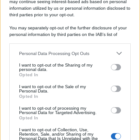
may continue seeing interest-based ads based on personal
information utilized by us or personal information disclosed to
third parties prior to your opt-out.
You may separately opt-out of the further disclosure of your
personal information by third parties on the IAB’s list of
downstream participants.
Personal Data Processing Opt Outs
This information may also be disclosed by us to third parties
on the IAB’s List of Downstream Participants that may further
I want to opt-out of the Sharing of my
disclose it to other third parties.
personal data.
Opted In
Please note that this website/app uses one or more Google
services and may gather and store information including but
I want to opt-out of the Sale of my
Personal Data.
not limited to your visit or usage behaviour. You may click to
Opted In
grant or deny consent to Google and its third-party tags to
use your data for below specified purposes in below Google
I want to opt-out of processing my
consent section.
Personal Data for Targeted Advertising.
Opted In
I want to opt-out of Collection, Use,
Retention, Sale, and/or Sharing of my
Personal Data that Is Unrelated with the