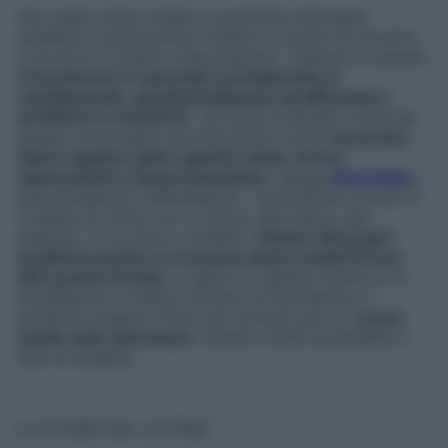
Hai capito bene: medico e paziente indossano
sneakers e pantaloncini, fissano un punto di incontro
e di arrivo e intanto chiacchierano. L’assunto è questo:
il movimento è associato mentalmente al
cambiamento, quindi predispone ad affrontare i
problemi e a risolverli
. «Gli studi scientifici ormai da
tempo concordano nel dimostrare come
l’esercizio
fisico regolare aiuti a gestire ansia, stress,
depressione e bassa autostima
» spiega
Matt Miller
,
psicoterapeuta a Minneapolis. «Soprattutto se non ci
si allena al chiuso ma in mezzo alla natura, per
esempio, in un parco cittadino.
Parlare dei propri
problemi mentre ci si muove aiuta a vederli da un
altro punto di vista
, a capirli e a gestirli mentre si è
bendisposti. Il medico diventa un facilitatore. Il
paziente sceglie il ritmo più comodo per lui,
si può
anche solo camminare
. Questo rende accessibile a
tutti la terapia».
IL FUTURO DEL LETTINO