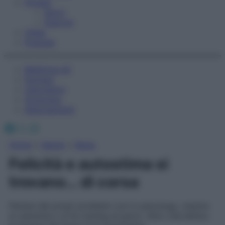
Fitness
Sport
Esercizi
Video
Podcast
Medicina AZ
Farmaci
Calcolatori
Oroscopo
Abbonamenti
Facebook
X
Instagram
Home
»
Salute
»
News
Felicità e autostima si
trovano… di corsa
Parlare dei propri problemi con lo psicologo, mentre
si cammina o si fa running al parco. Altro che lettino: