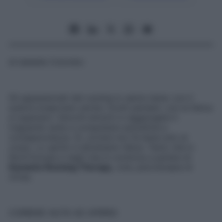
di
Isabella Colombo
Gli appassionati del running lo sanno bene: con il
sudore evaporano anche i brutti pensieri, con la fatica
si superano i blocchi emotivi e raggiungere il
traguardo aiuta a conquistare autostima e
consapevolezza. Sì, correre non fa bene solo al
corpo. Lo spirito è altrettanto felice. Tanto che in
Nord Europa e negli Usa si comincia a parlare di
Dynamic Running Therapy
, cioè, psicoterapia di
corsa.
CORRERE AIUTA AD APRIRSI