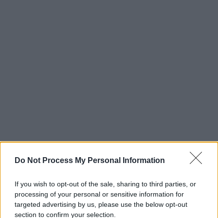
Do Not Process My Personal Information
If you wish to opt-out of the sale, sharing to third parties, or
processing of your personal or sensitive information for
targeted advertising by us, please use the below opt-out
section to confirm your selection.