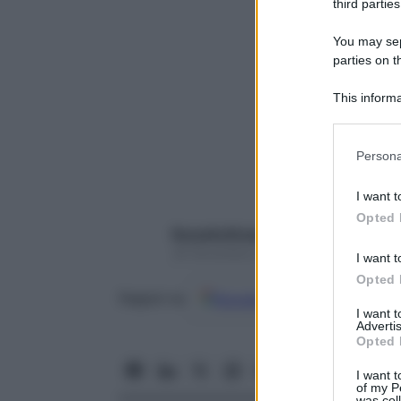
third parties
You may sepa
parties on t
This informa
Participants
Please note
Persona
information 
deny consent
I want t
in below Go
Opted 
Rossella Briganti
30 Novembre 2020 – Lettura 5 minuti
I want t
Opted 
Google
Discover
Fon
Seguici su
I want 
Advertis
Opted 
I want t
of my P
was col