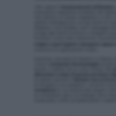
«Per capire il
funzionamento di Ebselen
,
(risonanza magnetica nucleare) del seleni
che utilizza un campo magnetico e che ci 
selenio interagiscono con gli atomi di oss
Abbiamo così studiato tutti i passaggi del
si lega agli atomi di azoto e ossigeno pre
formano, come tanti mattoncini, le protein
origine a quel legame calcogeno capace 
crescita e la replicazione virale».
Insomma, una serie di reazioni a catena, s
come il
composto farmacologico
possa ar
quindi, il selenio ha un ruolo-chiave. Ma
a
alimentare a base di questo prezioso o
di selenio perché in
Ebselen non si trova
di idrogeno e di ossigeno», avverte il prof
complessa
in cui l’azione del singolo vien
un complesso gioco di sinergie che è impo
molecolare, molto probabilmente il selen