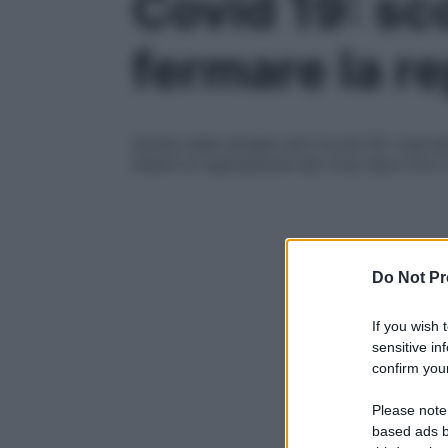
Covid 19: s
fermare la re
Svolta nelle terapie anti Covid-19: ricer
inibire la replicazione del virus Sars-Cov-
Do Not Pr
If you wish 
sensitive in
confirm your
Please note
based ads b