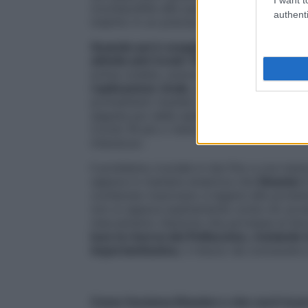
riconducibile alla sua capacità di inibire la
authenti
inserito in un preciso contesto molecola
Quando poi è scoppiata la pandemia, Ebs
attività anti Covid-19
. Già uno studio mul
prima ondata, aveva rilevato che il compos
replicazione virale
, a oltre 10.000 molecol
promettenti risultati, avevano
iniziato su
seguita poi dalla sperimentazione clinica 
Covid-19 più o meno gravi: dal paziente a
intensiva».
Il problema cruciale è che fino a ora manc
sapeva in maniera empirica che
Ebselen
f
contenute riuscivano a legarsi alle protei
non si sapeva esattamente come ciò avven
meccanismo d’azione che portasse al bl
luce la ricerca del Politecnico, rivelando
importantissima
, il mezzo da conoscere e
Come funziona Ebselen e che cos’è la p