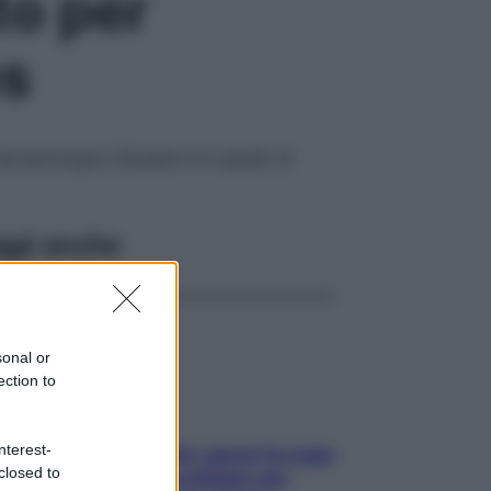
to per
us
 farmacologico Ebselen è in grado di
ggi anche
sonal or
ection to
nterest-
Doccia, lavarsi tutti i giorni fa male
closed to
alla pelle? I miti da sfatare per