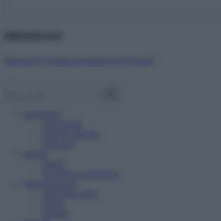
Abbonati ora!
Starbene ti regala benessere ogni mese!
Benessere
Psicologia
Rimedi naturali
Bellezza
Salute
News
Problemi e soluzioni
Alimentazione
Mangiare sano
Diete
Ricette