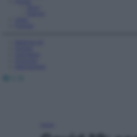
Fitness
Sport
Esercizi
Video
Podcast
Medicina AZ
Farmaci
Calcolatori
Oroscopo
Abbonamenti
Facebook
X
Instagram
Home