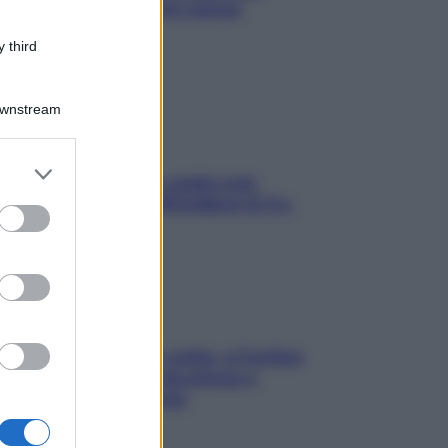
proteggerla davvero senza
stressarla
 third
Downstream
er and store
Aria condizionata: usala così,
to grant or
senza rischiare raffreddore & Co.
ed purposes
Mindfulness tra le vette: a Cortina
due giorni lontani da stress e
ansia da smartphone