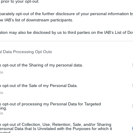
 prior to your opt-out.
rately opt-out of the further disclosure of your personal information by
he IAB’s list of downstream participants.
tion may also be disclosed by us to third parties on the IAB’s List of 
 that may further disclose it to other third parties.
 that this website/app uses one or more Google services and may gath
l Data Processing Opt Outs
including but not limited to your visit or usage behaviour. You may click 
 to Google and its third-party tags to use your data for below specifi
o opt-out of the Sharing of my personal data.
ogle consent section.
In
o opt-out of the Sale of my Personal Data.
In
ti preferite
to opt-out of processing my Personal Data for Targeted
ing.
In
o opt-out of Collection, Use, Retention, Sale, and/or Sharing
ersonal Data that Is Unrelated with the Purposes for which it
lected.