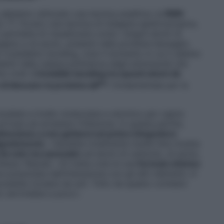
 abbiamo utilizzato una tecnica analitica: la
RMN
o 77. Ovvero una tecnica di indagine spettroscopica,
permette di visualizzare come i singoli atomi di
igeno e di azoto, presenti nelle proteine-bersaglio.
 cosiddetto bonding, cioè il momento in cui il selenio
senti nella catena polimerica degli aminoacidi che
e virali.
L’invisibile bonding tra questi atomi dà
pro
di bloccare la proteina
M
, fondamentale per la
tudiate a livello molecolare e atomico per capire
rivare ad arrestare l’infezione. In questa partita,
ttenzione a non gettarsi sul primo integratore
ligoelemento
. «Sarebbe totalmente inutile fare incetta
 da solo ma associato
ad atomi di carbonio, di azoto,
essor Resnati. «Si tratta cioè di una
formula chimica
e potenziata dall’interazione con gli altri elementi, in
ssibile ricreare da soli. Tolto da questo contesto
io servirebbe a poco».