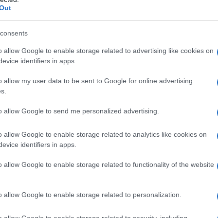
Out
mportante ricerca, pubblicata sul
New Journal of
ura del
Covid-19
. Lo studio al centro dell’attenzione
consents
ottorandi,
Patrick Scilabra
e
Andrea Daolio
,
ti
, ordinario di chimica al Politecnico di Milano, con
o allow Google to enable storage related to advertising like cookies on
 dell’Università di Jyv
ä
skjl
ä
(Finlandia). La bella
evice identifiers in apps.
nome
Ebselen
è in grado di
bloccare la replicazione
ione dà luogo alla malattia genericamente chiamata
o allow my user data to be sent to Google for online advertising
 le implicazioni terapeutiche della scoperta?
s.
to allow Google to send me personalized advertising.
o allow Google to enable storage related to analytics like cookies on
rsi
retrovirus
, come quello dell’
epatite C
e dell’
Hiv
,
evice identifiers in apps.
 Giuseppe Resnati. «Farmaco di sintesi, ha
li anni ‘80
per la sua spiccata attività contro i
o allow Google to enable storage related to functionality of the website
i rivelato un composto con un ampio spettro di
o per ridurre i danni ischemici e da ictus
, il
disturbo
 acufeni, i fastidiosi ronzii alle orecchie
. Inoltre, negli
 di avere anche
proprietà antinfiammatorie
,
o allow Google to enable storage related to personalization.
virali. Un campo di utilizzo ampio e variegato, quindi,
meccanismo di azione
. Si sapeva che tutto era
o allow Google to enable storage related to security, including