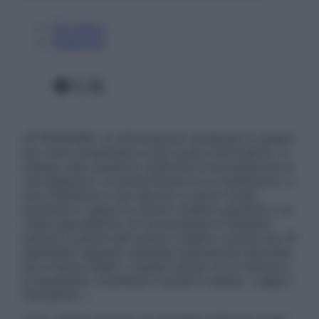
Chi siamo
Pubblicità
Facebook
X
Instagram
ATTENZIONE: Le informazioni contenute in questo
sito sono presentate a solo scopo informativo, in
nessun caso possono costituire la formulazione di
una diagnosi o la prescrizione di un trattamento, e
non intendono e non devono in alcun modo
sostituire il rapporto diretto medico-paziente o la
visita specialistica. Si raccomanda di chiedere
sempre il parere del proprio medico curante e/o di
specialisti riguardo qualsiasi indicazione riportata.
Se si hanno dubbi o quesiti sull’uso di un farmaco
è necessario contattare il proprio medico. Leggi il
Disclaimer »