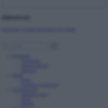
Abbonati ora!
Starbene ti regala benessere ogni mese!
Benessere
Psicologia
Rimedi naturali
Bellezza
Salute
News
Problemi e soluzioni
Alimentazione
Mangiare sano
Diete
Ricette