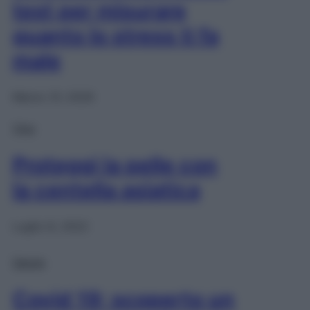
test per misurare
quanto lo stress ti fa
male
Marzo 31, 2026
Viso
Proteggi la pelle con
la centella asiatica
Luglio 8, 2022
Salute
Covid 19: scoperto un