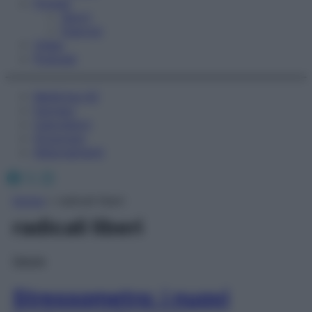
Fitness
Sport
Esercizi
Video
Podcast
Medicina AZ
Farmaci
Calcolatori
Oroscopo
Abbonamenti
Facebook
X
Instagram
Home
»
radicali liberi
radicali liberi
Salute
Stressometro: i nuovi