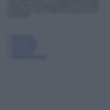
Tutti i diritti riservati. Le immagini utilizzate negli
articoli sono di proprietà dell’editore o concesse
in licenza per l’uso. È vietata la riproduzione non
autorizzata.
Informativa
Privacy Policy
Cookie Policy
Note Legali
Preferenze Privacy