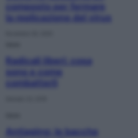
composto per fermare
la replicazione del virus
Novembre 30, 2020
Salute
Radicali liberi: cosa
sono e come
combatterli
Gennaio 23, 2019
Salute
Antiaging: le bacche