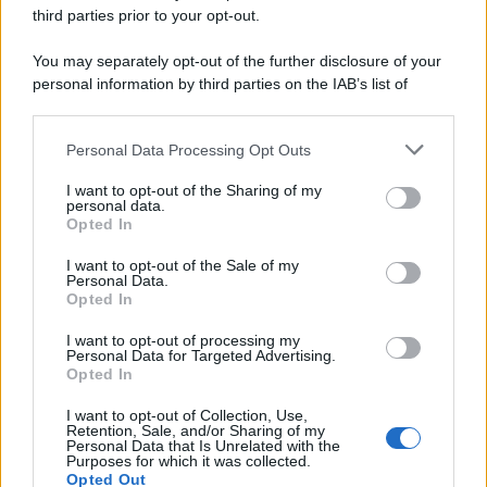
third parties prior to your opt-out.
You may separately opt-out of the further disclosure of your
personal information by third parties on the IAB’s list of
downstream participants.
Personal Data Processing Opt Outs
This information may also be disclosed by us to third parties
on the IAB’s List of Downstream Participants that may further
I want to opt-out of the Sharing of my
disclose it to other third parties.
personal data.
Opted In
Please note that this website/app uses one or more Google
services and may gather and store information including but
I want to opt-out of the Sale of my
Personal Data.
not limited to your visit or usage behaviour. You may click to
Opted In
grant or deny consent to Google and its third-party tags to
use your data for below specified purposes in below Google
I want to opt-out of processing my
consent section.
Personal Data for Targeted Advertising.
Opted In
I want to opt-out of Collection, Use,
Retention, Sale, and/or Sharing of my
Personal Data that Is Unrelated with the
Purposes for which it was collected.
Opted Out