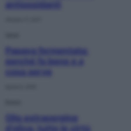
antiossidanti
Ottobre 17, 2017
Salute
Papaya fermentata:
perché fa bene e a
cosa serve
Aprile 8, 2016
Ricette
Olio extravergine
d’oliva: tutte le virtù