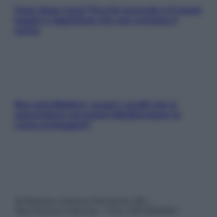
Fame dopo cena? Perché succede e 6 snack
leggeri e appetitosi che non rovinano il
sonno
Non solo Maldive: scopri i coralli che si
nascondono nel nostro Mediterraneo (e
come proteggerli)
© Belpietro Edizioni Periodiche SRL –
Riproduzione riservata – P.Iva 13673600964