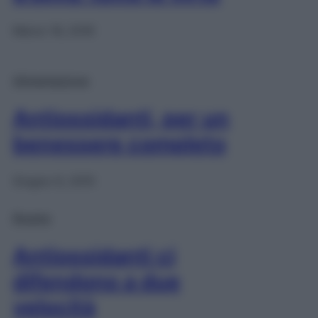
Marzo 16, 2016
Alimentazione
Antiossidanti, per un
benessere completo
Giugno 9, 2015
Ricette
Antiossidanti ci
difendono a due
velocità