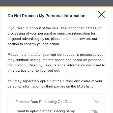
Do Not Process My Personal Information
If you wish to opt-out of the sale, sharing to third parties, or
processing of your personal or sensitive information for
targeted advertising by us, please use the below opt-out
section to confirm your selection.
Please note that after your opt-out request is processed you
may continue seeing interest-based ads based on personal
information utilized by us or personal information disclosed to
third parties prior to your opt-out.
You may separately opt-out of the further disclosure of your
personal information by third parties on the IAB’s list of
downstream participants.
Personal Data Processing Opt Outs
This information may also be disclosed by us to third parties
on the IAB’s List of Downstream Participants that may further
I want to opt-out of the Sharing of my
disclose it to other third parties.