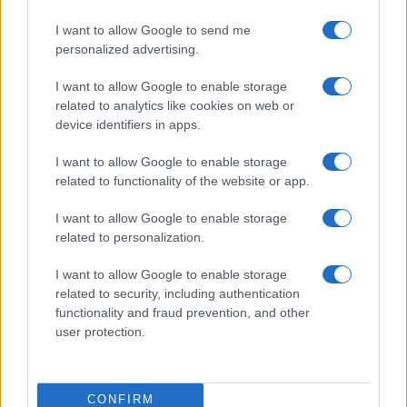
I want to allow Google to send me
personalized advertising.
I want to allow Google to enable storage
related to analytics like cookies on web or
device identifiers in apps.
I want to allow Google to enable storage
related to functionality of the website or app.
I want to allow Google to enable storage
related to personalization.
I want to allow Google to enable storage
related to security, including authentication
functionality and fraud prevention, and other
user protection.
CONFIRM