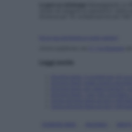
La gara su whatsapp
Messaggiando su Wh
numeri ed eseguite le operazioni: radice 
divisione per 78, moltiplicazione per 546.
Fai la tua domanda ai nostri esperti
rticolo pubblicato nel
n° 7 di Starbene
da
Leggi anche
Dormire bene: 3 consigli per chi va 
Dormire bene: quale musica ascolta
Dormire bene: per addormentarti co
Dormire bene: i ceci neri conciliano 
Come dormire bene se hai il raffred
Come dormire bene se hai il raffred
, 
, 
DORMIRE BENE
INSONNIA
MENT