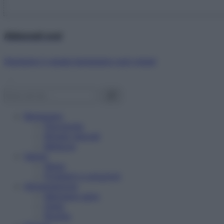
Abbonati ora!
Starbene ti regala benessere ogni mese!
Benessere
Psicologia
Rimedi naturali
Bellezza
Salute
News
Problemi e soluzioni
Alimentazione
Mangiare sano
Diete
Ricette