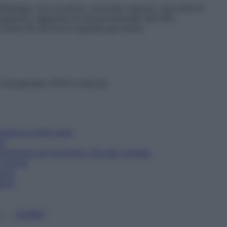
atsApp con un amico, scrivete, ognuno, una serie di
quadrata, aggiunta di una percentuale del 15%,
 Vince chi scrive la risposta per primo.
l 28 gennaio 2019 in edicola
sempre a letto tardi
re
ncentrati sul momento che stai vivendo
il sonno
dore
dore
, 
E
SONNO