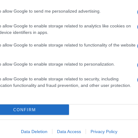
a qualità del sonno
.
to allow Google to send me personalized advertising.
ento di Psicologia dell’Università degli studi della
one con il Dipartimento Neurofarba (Dipartimento di
o allow Google to enable storage related to analytics like cookies on
o e salute del bambino) di Firenze secondo cui
evice identifiers in apps.
l sonno più regolare
.
o allow Google to enable storage related to functionality of the website
o allow Google to enable storage related to personalization.
nte di distrarci dalle tensioni giornaliere
, anche
aria Beatrice Toro
, psicoterapeuta esperta di
o allow Google to enable storage related to security, including
cation functionality and fraud prevention, and other user protection.
esi da
pensieri continui o oppressi dai problemi
che si
he attivino la mente, avviene uno switch:
passiamo
lle fittizie
. È un
modo
per
evadere dalla realtà ed
come possono essere i cruciverba a tema o il gioco
CONFIRM
gine buffa», aggiunge.
Data Deletion
Data Access
Privacy Policy