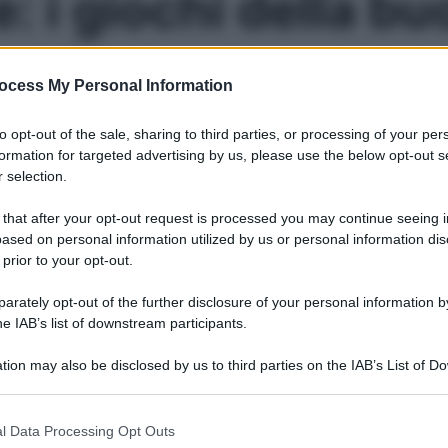
: i giochi della b
ssono aiutarti a prender sonno, perché scacciano le preoc
ocess My Personal Information
to opt-out of the sale, sharing to third parties, or processing of your per
Le
formation for targeted advertising by us, please use the below opt-out s
 selection.
 that after your opt-out request is processed you may continue seeing i
ased on personal information utilized by us or personal information dis
 prior to your opt-out.
rately opt-out of the further disclosure of your personal information by
he IAB’s list of downstream participants.
tion may also be disclosed by us to third parties on the IAB’s List of 
 that may further disclose it to other third parties.
 that this website/app uses one or more Google services and may gath
l Data Processing Opt Outs
including but not limited to your visit or usage behaviour. You may click 