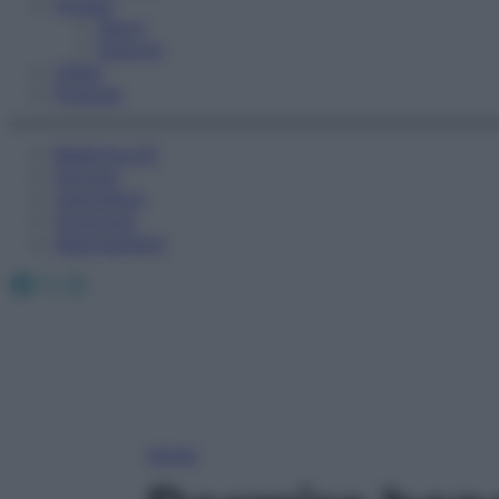
Fitness
Sport
Esercizi
Video
Podcast
Medicina AZ
Farmaci
Calcolatori
Oroscopo
Abbonamenti
Facebook
X
Instagram
Home