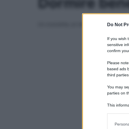
Dormire bene
Un cruciverba, un rebus, un rompicapo po
Do Not Pr
If you wish 
sensitive in
confirm your
Please note
based ads b
third parties
You may sepa
parties on t
This informa
Participants
Please note
Persona
information 