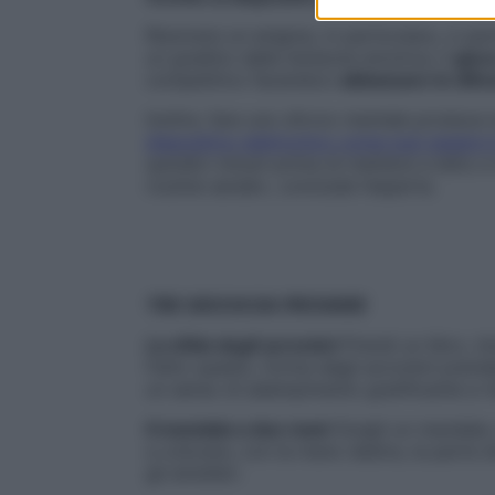
Risolvere un enigma, in particolare, ci pe
un gradino dalla tensione emotiva; il
gioco
competitivo facendoci
abbassare le dife
Inoltre, fare uno sforzo mentale produce
dispositivo elettronico come può essere 
quindici minuti prima di mettersi a letto 
routine serale», conclude l’esperta.
TRE GIOCHI DA PROVARE
La sfida degli acronimi
Prendi un libro, in
Fatto questo, forma degli acronimi prenden
un senso di adempimento gratificante e ri
Il mandala a due mani
Scegli un mandala,
a colorare, con la mano destra, la parte s
gli emisferi.