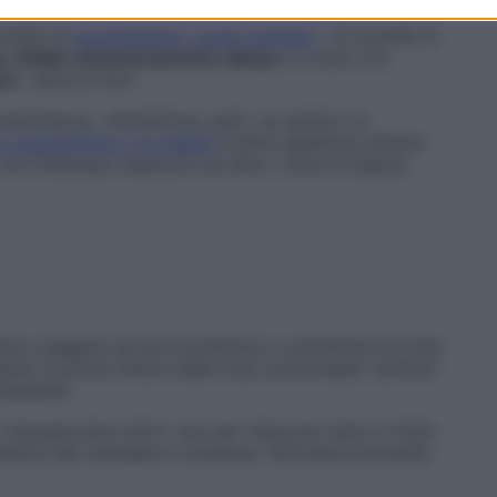
rmette di
scompigliare i nostri pensieri
: «Si scende di
, infatti, intrinsecamente rilassa
in modo non
se
», dice la Toro.
 stanchezza. «Attenzione, però, se usiamo un
lo smartphone o un tablet
è bene aspettare almeno
e nel frattempo dedicarsi ad altro, come la beauty
izia a leggere da dove preferisci e sottolinea tre frasi.
do le prime lettere dalle frasi sottolineate. Sentirai
lassante.
 impugna due colori, uno per ciascuna mano e inizia
inistra del mandala e viceversa. Stimolerai entrambi