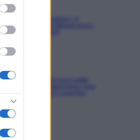
ed purposes
«Oggi che se magnamo?»: 4
ricette facili di Max Mariola senza
pesare gli ingredienti
Perché la pressione con il caldo
scende e sale all’improvviso: cosa
succede alle donne e cosa fare
subito