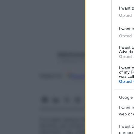
deny consent
I want t
in below Go
Opted 
I want t
Opted 
I want 
Advertis
Sabina Cuccaro
Opted 
1 Febbraio 2019 – Lettura 3 minuti
I want t
of my P
Google
Discover
Fon
Seguici su
was col
Opted 
Google 
I want t
web or d
Ci è stato sempre detto di
non fare cose 
dormire, per evitare notti insonni. Cioè ni
I want t
nemmeno i led. Adesso, però, arriva un
c
purpose