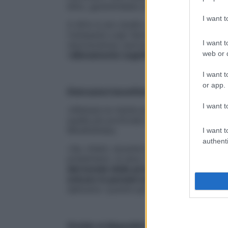
letto, garantirebbe un
miglioramento dell
I want 
A dirlo è uno studio condotto dal Dipartim
Campania Luigi Vanvitelli, in collaborazi
I want t
neuroscienze, psicologia, area del farmac
web or d
l’
allenamento cognitivo aiuta a rendere i
I want t
or app.
Distrazioni benefiche
I want t
«Allenare la mente prima di dormire
conse
quelle più profonde e inconsce», spiega
M
Mindfullness.
I want t
authenti
«Se, infatti, durante la giornata, siamo pr
presentano, la sera, facendo dei giochi c
dal mondo delle preoccupazioni reali a que
entrare in pensieri positivi e divertenti
, 
dell’unire i puntini per comporre un’imma
Occhio ai dispositivi elettronici