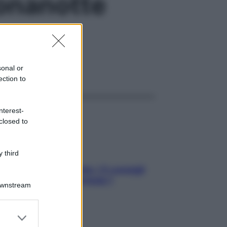
uonanotte
cupazioni
sonal or
ggi anche
ection to
nterest-
closed to
 third
Sicurezza al volante: i 5 consigli
dell’ex pilota di Formula 1
Downstream
er and store
to grant or