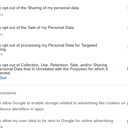
 to Google and its third-party tags to use your data for below specifi
o opt-out of the Sharing of my personal data.
ogle consent section.
In
o opt-out of the Sale of my Personal Data.
In
to opt-out of processing my Personal Data for Targeted
ing.
In
o opt-out of Collection, Use, Retention, Sale, and/or Sharing
ersonal Data that Is Unrelated with the Purposes for which it
ti preferite
lected.
Out
consents
o allow Google to enable storage related to advertising like cookies on
evice identifiers in apps.
“attivanti” la sera
o, comunque, prima di andare a
ente giochi, né schermi luminosi interattivi e
o allow my user data to be sent to Google for online advertising
ontrordine
: allenare la mente, poco prima di andare a
s.