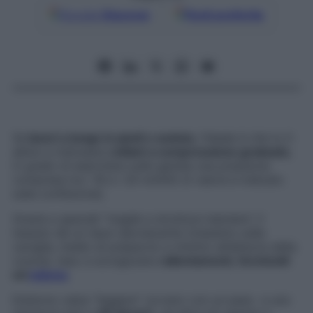
Google
Discover
Fonti preferite
Se
lavori a lungo in piedi o seduta
, l’ideale è che tu ti
abitui a indossare
collant a compressione graduata
,
in grado di esercitare sulle gambe una pressione
compresa tra i 18 e i 20 mmHG (il valore è indicato
sulla confezione).
Grazie a speciali “maglie a struttura tubolare”, il
tessuto dà un input decrescente (massimo sulla
caviglia, medio al polpaccio e minimo all’altezza della
coscia), teso a scongiurare
rallentamenti, formicolii
ed
edema
.
Esistono calze “leggere” (ovvero con un peso e uno