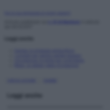
Fai la tua domanda ai nostri esperti
Articolo pubblicato sul
n. 51 di Starbene
in edicola
dal 05/12/2017
Leggi anche
Gambe: le strategie antigonfiore
I consigli per sentire gambe leggere
Circolazione: le dritte per controllarla
Ribes, un alleato della circolazione
, 
CIRCOLAZIONE
GAMBE
Leggi anche