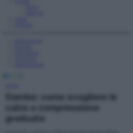
Fitness
Sport
Esercizi
Video
Podcast
Medicina AZ
Farmaci
Calcolatori
Oroscopo
Abbonamenti
Facebook
X
Instagram
Home
Gambe: come scegliere le
calze a compressione
graduata
Formicolii, capillari e edemi possono essere ridotti