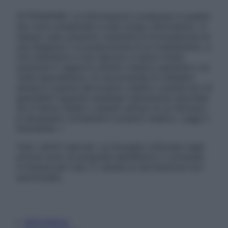
ATTENZIONE: Le informazioni contenute in questo
sito sono presentate a solo scopo informativo, in
nessun caso possono costituire la formulazione di
una diagnosi o la prescrizione di un trattamento, e
non intendono e non devono in alcun modo
sostituire il rapporto diretto medico-paziente o la
visita specialistica. Si raccomanda di chiedere
sempre il parere del proprio medico curante e/o di
specialisti riguardo qualsiasi indicazione riportata.
Se si hanno dubbi o quesiti sull’uso di un farmaco
è necessario contattare il proprio medico. Leggi il
Disclaimer »
Tutti i diritti riservati. Le immagini utilizzate negli
articoli sono di proprietà dell’editore o concesse
in licenza per l’uso. È vietata la riproduzione non
autorizzata.
Informativa