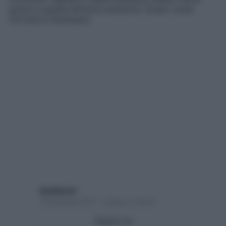
grazie a questa efficace soluzione. Scopri come
ritrovare il benessere
Ida Macchi
7 Dicembre 2017 – Lettura 2 minuti
Seguici su