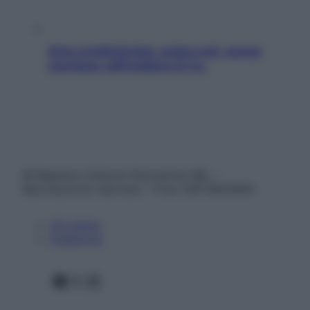
Aria condizionata: usala così, senza
rischiare raffreddore & Co.
© Belpietro Edizioni Periodiche SRL –
Riproduzione riservata – P.Iva 13673600964
Chi siamo
Pubblicità
Facebook
X
Instagram