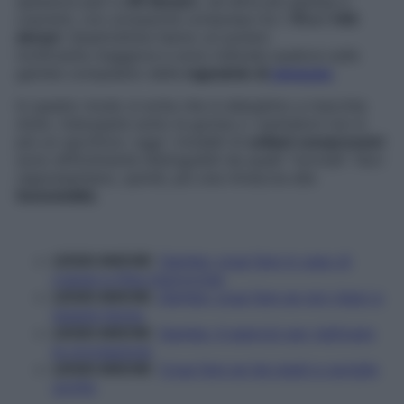
spessore pari a
40 denari
), ed altre più spesse e
coprenti, con un’opacità compresa tra i
70 e i 140
denari
. Quest’ultime hanno un potere
tonificante maggiore e sono indicate qualora sulle
gambe compaiano delle
ragnatele di
venuzze
.
In questo modo si evita che si allarghino a macchia
d’olio. Indossarle sotto la gonna o i pantaloni non è
più un sacrificio: oggi i modelli di
collant compressivi
sono difficilmente distinguibili da quelli “normali”. Non
rappresentano, quindi, più una minaccia alla
femminilità
.
LEGGI ANCHE:
Gambe: cosa fare in caso di
crampi e fitte improvvise
LEGGI ANCHE
:
Gembe: cosa fare se non riesci a
tenerle ferme
LEGGI ANCHE
:
Gambe: 4 esercizi per riattivare
la circolazione
LEGGI ANCHE:
Cosa fare se hai piedi e caviglie
gonfie