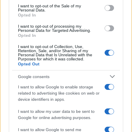
services and may gather and store information including but
I want to opt-out of the Sale of my
Personal Data.
not limited to your visit or usage behaviour. You may click to
Opted In
grant or deny consent to Google and its third-party tags to
use your data for below specified purposes in below Google
I want to opt-out of processing my
consent section.
Personal Data for Targeted Advertising.
Opted In
I want to opt-out of Collection, Use,
Retention, Sale, and/or Sharing of my
Personal Data that Is Unrelated with the
Purposes for which it was collected.
Opted Out
Google consents
I want to allow Google to enable storage
related to advertising like cookies on web or
device identifiers in apps.
I want to allow my user data to be sent to
Google for online advertising purposes.
I want to allow Google to send me