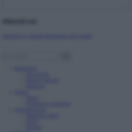
Abbonati ora!
Starbene ti regala benessere ogni mese!
Benessere
Psicologia
Rimedi naturali
Bellezza
Salute
News
Problemi e soluzioni
Alimentazione
Mangiare sano
Diete
Ricette