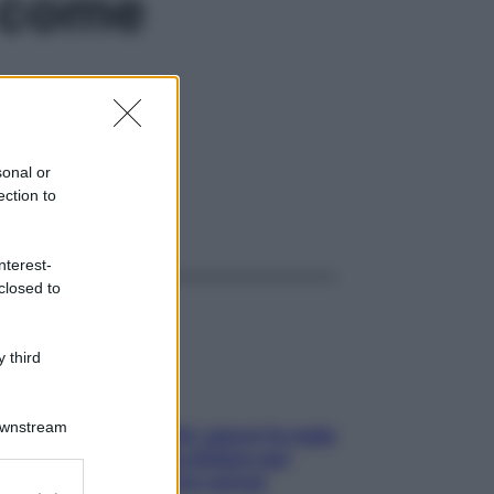
e come
giusti. Scopri come
sonal or
ection to
ggi anche
nterest-
closed to
 third
Downstream
Doccia, lavarsi tutti i giorni fa male
alla pelle? I miti da sfatare per
proteggerla davvero senza
er and store