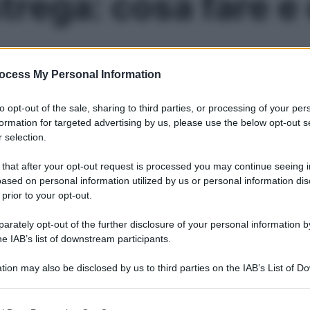
strega: cosa fare 
ocess My Personal Information
vviso e può essere curata con un po’ di riposo e i farmaci 
to opt-out of the sale, sharing to third parties, or processing of your per
formation for targeted advertising by us, please use the below opt-out s
Le
 selection.
 that after your opt-out request is processed you may continue seeing i
ased on personal information utilized by us or personal information dis
 prior to your opt-out.
rately opt-out of the further disclosure of your personal information by
he IAB’s list of downstream participants.
tion may also be disclosed by us to third parties on the IAB’s List of 
 that may further disclose it to other third parties.
 that this website/app uses one or more Google services and may gath