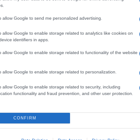
s.
intensa nella parte bassa della
schiena
. Aggiungi
entire ancora più male. Questa è la sensazione che
to allow Google to send me personalized advertising.
o chiamano lombalgia acuta e
si verifica più spesso
o allow Google to enable storage related to analytics like cookies on
evice identifiers in apps.
siatra e dirigente medico del Policlinico universitario
 le situazioni che lo favoriscono e i modi migliori
o allow Google to enable storage related to functionality of the website
TI
o allow Google to enable storage related to personalization.
rovviso
, in circostanze spesso banali: «Mentre esci
o allow Google to enable storage related to security, including
eghi per raccogliere qualcosa in terra. Ma anche se ci si
cation functionality and fraud prevention, and other user protection.
è preparati
, come spostare un mobile o un grosso
 scatenare una reazione fortissima: «
I muscoli
ono in modo brusco
, fino a bloccarsi del tutto. È
CONFIRM
i dal dolore ed evitare che il problema peggiori».