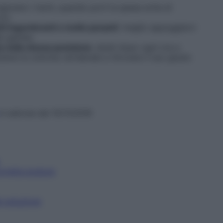
giurare i rischi, quando porti la spesa evita di
cio.
ti ingombranti o molto pesanti
: meglio appoggiarci
lle gambe.
a nella stessa posizione
: alzati dopo ogni ora e
erai la colonna vertebrale a ritrovare il suo giusto
in edicola dal 15/11/2016
orretta postura
e soluzione