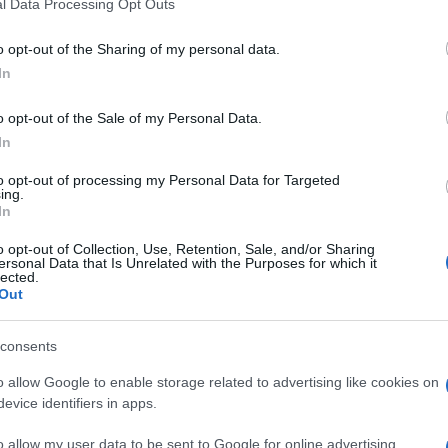
l Data Processing Opt Outs
including but not limited to your visit or usage behaviour. You may click 
 to Google and its third-party tags to use your data for below specifi
o opt-out of the Sharing of my personal data.
ogle consent section.
In
o opt-out of the Sale of my Personal Data.
In
to opt-out of processing my Personal Data for Targeted
ing.
In
o opt-out of Collection, Use, Retention, Sale, and/or Sharing
ersonal Data that Is Unrelated with the Purposes for which it
lected.
Out
ti preferite
consents
o allow Google to enable storage related to advertising like cookies on
evice identifiers in apps.
o allow my user data to be sent to Google for online advertising