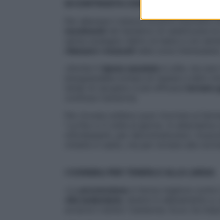
SI CONTRASTA CON LA CAUTELA E UN P
Per alleviare il dolore occorre muoversi 
movimenti
nel tentativo di raddrizzare la 
senza sostegno dietro la testa e con almen
rilassare i muscoli
nella zona interessata», 
«Anche il
riposo assoluto
è utile, ma solo
bisognerebbe evitare di restare a letto im
tempi di recupero è più efficace
tornare g
continua Camerota.
Per trovare sollievo puoi ricorrere ai farm
1 g fino a 3 volte al giorno. In alternati
miorilassanti, per decontratturare i muscol
rimette in sesto, ma per tornare alla norm
I CONSIGLI PER TENERLO ALLA LARGA
«La
prevenzione
è l’arma migliore contro
vita sedentaria
, tenersi in allenamento e
avverte il dottor Camerota. Ecco tre imp