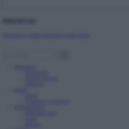
Abbonati ora!
Starbene ti regala benessere ogni mese!
Benessere
Psicologia
Rimedi naturali
Bellezza
Salute
News
Problemi e soluzioni
Alimentazione
Mangiare sano
Diete
Ricette