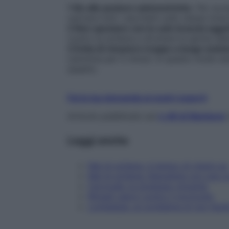
1 No alle posture asimmetriche
. Per scon
caricare tutti i sacchetti sullo stesso brac
2 Non spostare con le sole braccia ogget
contro la schiena e sfruttare la spinta de
3 Evita di rimanere troppo a lungo sedut
cammina per 5 minuti. In questo modo aiut
assetto.
Fai la tua domanda ai nostri esperti
Articolo pubblicato sul
n.48 di Starbene
Leggi anche
Mal di schiena, è tempo di check-up
Mal di schiena: liberatene con una c
Cervicale: la strategia vincente
Rimedi veloci contro il torcicollo
Lombalgia: un problema di non facil