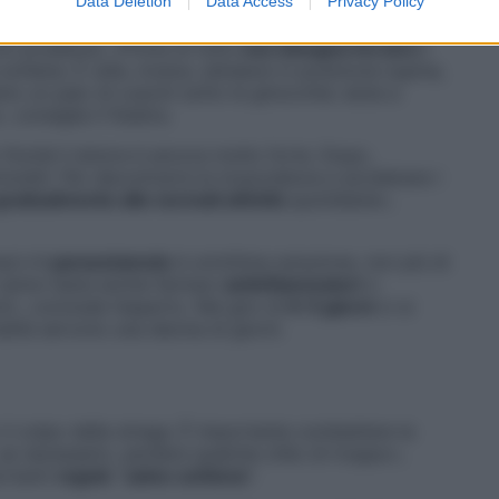
Data Deletion
Data Access
Privacy Policy
AIO DI CUSCINI
con prudenza: «Prima di tutto
non bisogna forzare i
schiena. È utile, invece, sdraiarsi in posizione supina,
o un paio di cuscini sotto le ginocchia: aiuta a
consiglia il fisiatra.
 finché il dolore è ancora molto forte. Dopo,
mobili. Per decontrarre la muscolatura e accelerare i
radualmente alle normali attività
quotidiane»,
aci:«Il
paracetamolo
è un’ottima soluzione, non più di
va vanno bene anche farmaci
antinfiammatori
o
i», conclude l’esperto. Nel giro di
4-5 giorni
ci si
alità servono una decina di giorni.
 il colpo della strega. È importante combattere la
, se necessario, perdere qualche chilo di troppo»,
ortanti
regole
“
salva-schiena
”: