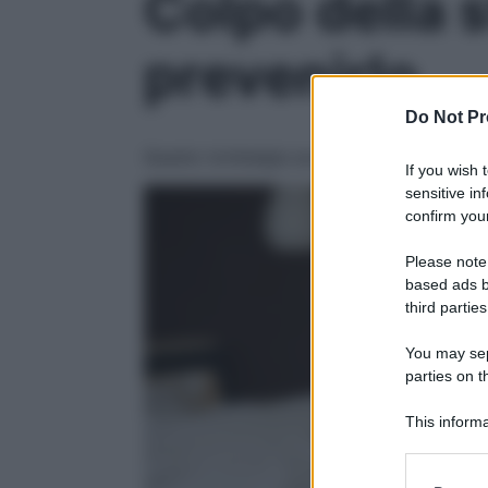
Colpo della 
prevenirlo
Do Not Pr
Questo lombalgia acuta colpisce all’impro
If you wish 
sensitive in
confirm your
Please note
based ads b
third parties
You may sepa
parties on t
This informa
Participants
Please note