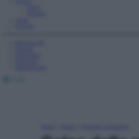
Fitness
Sport
Esercizi
Video
Podcast
Medicina AZ
Farmaci
Calcolatori
Oroscopo
Abbonamenti
Facebook
X
Instagram
Home
»
Salute
»
Problemi e soluzioni