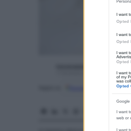
Persona
information 
deny consent
I want t
in below Go
Opted 
I want t
Opted 
I want 
Advertis
Opted 
francescapapa07
I want t
17 Novembre 2016 – Lettura 3 minuti
of my P
was col
Opted 
Google
Discover
Fon
Seguici su
Google 
I want t
web or d
I want t
di Valentino Maimone