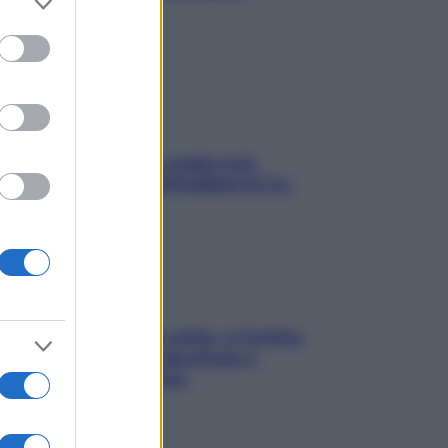
stressarla
to grant or
ed purposes
Aria condizionata: usala così,
senza rischiare raffreddore & Co.
Mindfulness tra le vette: a Cortina
due giorni lontani da stress e
ansia da smartphone