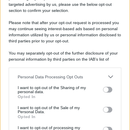
targeted advertising by us, please use the below opt-out
section to confirm your selection.
Please note that after your opt-out request is processed you
may continue seeing interest-based ads based on personal
information utilized by us or personal information disclosed to
third parties prior to your opt-out.
You may separately opt-out of the further disclosure of your
personal information by third parties on the IAB’s list of
downstream participants.
Personal Data Processing Opt Outs
This information may also be disclosed by us to third parties
on the IAB’s List of Downstream Participants that may further
I want to opt-out of the Sharing of my
disclose it to other third parties.
personal data.
Opted In
Please note that this website/app uses one or more Google
services and may gather and store information including but
I want to opt-out of the Sale of my
Personal Data.
not limited to your visit or usage behaviour. You may click to
Opted In
grant or deny consent to Google and its third-party tags to
use your data for below specified purposes in below Google
I want to opt-out of processing my