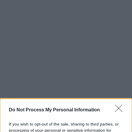
Do Not Process My Personal Information
If you wish to opt-out of the sale, sharing to third parties, or
processing of your personal or sensitive information for