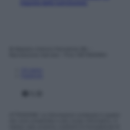
risposta della nutrizionista
© Belpietro Edizioni Periodiche SRL –
Riproduzione riservata – P.Iva 13673600964
Chi siamo
Pubblicità
Facebook
X
Instagram
ATTENZIONE: Le informazioni contenute in questo
sito sono presentate a solo scopo informativo, in
nessun caso possono costituire la formulazione di