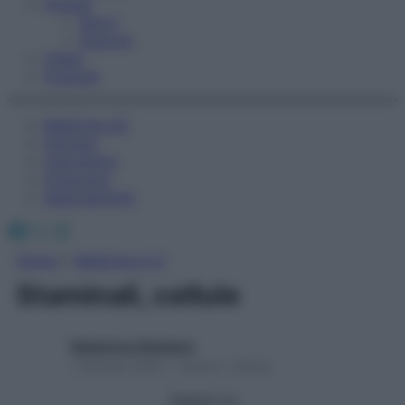
Fitness
Sport
Esercizi
Video
Podcast
Medicina AZ
Farmaci
Calcolatori
Oroscopo
Abbonamenti
Facebook
X
Instagram
Home
»
Medicina A-Z
Staminali, cellule
Redazione Starbene
1 Gennaio 2025 – Lettura 1 minuto
Seguici su