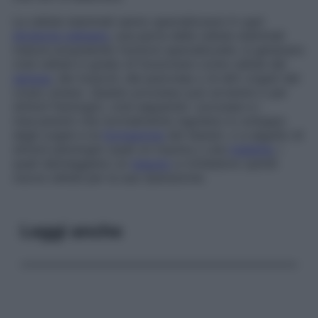
Le cellule staminali sanno specializzarsi
A ogni
divisione cellulare
, una parte delle cellule staminali
matura acquisendo funzioni specializzate: si generano
cioè cellule in grado di funzionare come cellule del
sangue
, dei muscoli, del pancreas o di altri organi del
corpo umano. Questo processo può avvenire o per
stimoli fisiologici, cioè seguendo i processi e i
meccanismi che normalmente regolano lo sviluppo
degli organi e la
formazione
dei tessuti, o a seguito di
stimoli patologici quali un trauma o una
malattia
, i
quali danneggiano un
tessuto
e richiedono quindi
nuove cellule per la sua riparazione.
Leggi anche