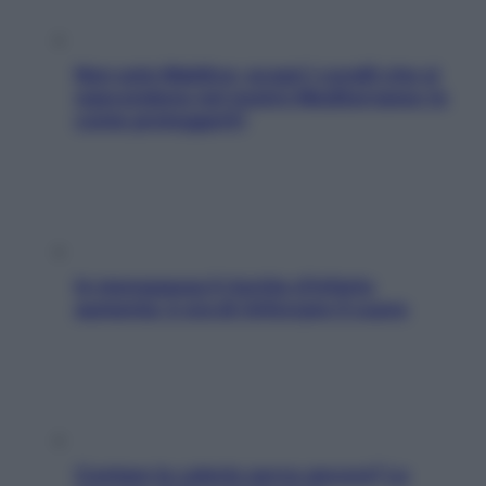
Non solo Maldive: scopri i coralli che si
nascondono nel nostro Mediterraneo (e
come proteggerli)
In menopausa il rischio d’infarto
aumenta: è ora di rinforzare il cuore
Contare le calorie serve ancora? La