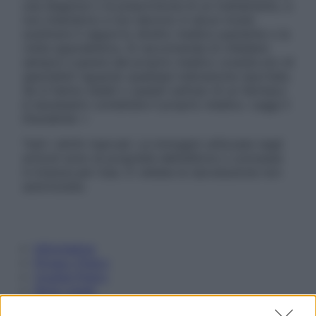
una diagnosi o la prescrizione di un trattamento, e
non intendono e non devono in alcun modo
sostituire il rapporto diretto medico-paziente o la
visita specialistica. Si raccomanda di chiedere
sempre il parere del proprio medico curante e/o di
specialisti riguardo qualsiasi indicazione riportata.
Se si hanno dubbi o quesiti sull’uso di un farmaco
è necessario contattare il proprio medico. Leggi il
Disclaimer »
Tutti i diritti riservati. Le immagini utilizzate negli
articoli sono di proprietà dell’editore o concesse
in licenza per l’uso. È vietata la riproduzione non
autorizzata.
Informativa
Privacy Policy
Cookie Policy
Note Legali
Preferenze Privacy