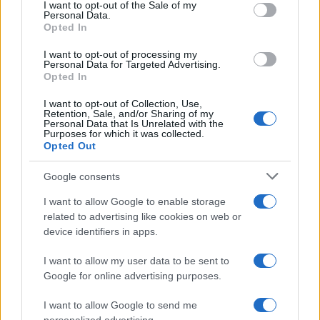
services and may gather and store information including but
I want to opt-out of the Sale of my
Personal Data.
not limited to your visit or usage behaviour. You may click to
Opted In
grant or deny consent to Google and its third-party tags to
use your data for below specified purposes in below Google
I want to opt-out of processing my
consent section.
Personal Data for Targeted Advertising.
Opted In
I want to opt-out of Collection, Use,
Retention, Sale, and/or Sharing of my
Personal Data that Is Unrelated with the
Purposes for which it was collected.
Opted Out
Google consents
I want to allow Google to enable storage
related to advertising like cookies on web or
device identifiers in apps.
I want to allow my user data to be sent to
Google for online advertising purposes.
I want to allow Google to send me