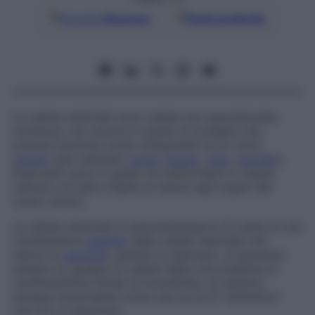
Google
Discover
Fonti preferite
Le cellule staminali sono cellule non specializzate,
immature, non ancora in grado di svolgere una
precisa funzione come componenti di un certo
organo
(per esempio
cuore
,
fegato
,
rene
,
cervello
).
Esse però sono in grado di trasformarsi in cellule
mature e di dare origine ai tessuti agli organi del
corpo umano.
Le cellule staminali si automantengono
Si tratta di una
caratteristica
basilare
delle cellule staminali che
hanno la
capacità
, quando si replicano, di generare
sempre un gruppo di cellule-figlie che presenta le
caratteristiche iniziali di immaturità: un sistema
dunque funzionante come una sorta di “serbatoio”
che non si esaurisce.