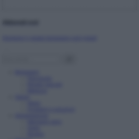
Abbonati ora!
Starbene ti regala benessere ogni mese!
Benessere
Psicologia
Rimedi naturali
Bellezza
Salute
News
Problemi e soluzioni
Alimentazione
Mangiare sano
Diete
Ricette