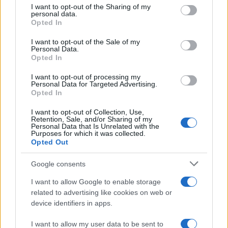
I want to opt-out of the Sharing of my
disclose it to other third parties.
personal data.
Opted In
Please note that this website/app uses one or more Google
services and may gather and store information including but
I want to opt-out of the Sale of my
Personal Data.
not limited to your visit or usage behaviour. You may click to
Opted In
grant or deny consent to Google and its third-party tags to
use your data for below specified purposes in below Google
I want to opt-out of processing my
consent section.
Personal Data for Targeted Advertising.
Opted In
I want to opt-out of Collection, Use,
Retention, Sale, and/or Sharing of my
Personal Data that Is Unrelated with the
Purposes for which it was collected.
Opted Out
Google consents
I want to allow Google to enable storage
related to advertising like cookies on web or
device identifiers in apps.
I want to allow my user data to be sent to