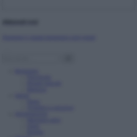
Abbonati ora!
Starbene ti regala benessere ogni mese!
Benessere
Psicologia
Rimedi naturali
Bellezza
Salute
News
Problemi e soluzioni
Alimentazione
Mangiare sano
Diete
Ricette