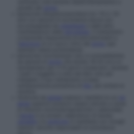
verificano cioè durante l’addormentamento) e
paralisi del
sonno
.
Ipersonnia idiopatica:
esordisce tra i 10 e i 20
anni con episodi di sonnolenza diurna non
accompagnata da
cataplessia
e dalle altre
manifestazioni della
narcolessia
. Il trattamento
comprende l’assunzione di psicostimolanti e
l’
adozione
di un nuovo ritmo del
sonno
(per
esempio siesta pomeridiana).
Ipersonnia ricorrente:
più rara, è contraddistinta
da episodi di
sonno
che durano 18-20 ore e si
ripresentano per 3-10 giorni consecutivi, durante
i quali il soggetto si alza dal letto solo per
mangiare. Il suo trattamento si basa
sull’assunzione preventiva di
litio
, per evitare le
recidive.
Sindrome da
apnea
:
colpisce i bambini le cui
vie
aeree
superiori possono essere ostruite a causa
di infezioni otorinolaringoiatriche o adenoidee.
L’
apnea
è un arresto respiratorio di durata
variabile
e la
sindrome
si manifesta con risvegli
ripetuti, talvolta responsabili di sonnolenza
diurna.