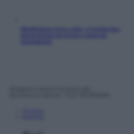
Mindfulness tra le vette: a Cortina due
giorni lontani da stress e ansia da
smartphone
© Belpietro Edizioni Periodiche SRL –
Riproduzione riservata – P.Iva 13673600964
Chi siamo
Pubblicità