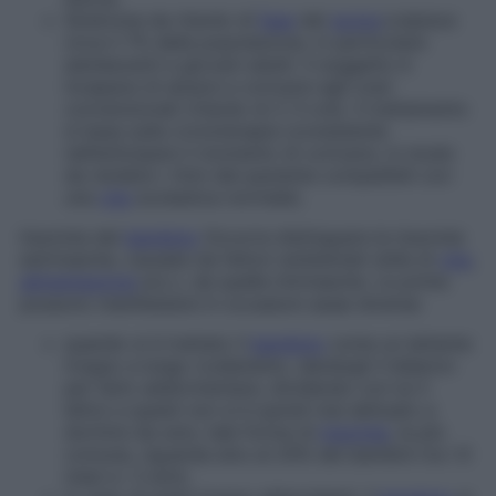
Sindrome da ritardo di
fase
del
sonno
:
colpisce
circa il 7% della popolazione, in particolare
adolescenti e giovani adulti. Il soggetto è
incapace di alzarsi e coricarsi agli orari
convenzionali (ritardo di 2-3 ore). Il trattamento
si basa sulla cronoterapia (consistente
nell’anticipare il momento di coricarsi, in modo
da rendere i ritmi del paziente compatibili con
una
vita
scolastica normale).
Insonnia del
bambino
Occorre distinguere le insonnie
estrinseche, causate da fattori ambientali (stile di
vita
,
alimentazione
ecc.), da quelle intrinseche. Le prime
possono manifestarsi in occasioni assai diverse:
quando si è trattato il
bambino
come un lattante
troppo a lungo (cullandolo, dandogli il biberon
per farlo addormentare, dividendo con lui il
letto) e questi non si è quindi mai abituato a
dormire da solo; tale forma di
insonnia
, la più
comune, riguarda sino al 20% dei bambini tra i 6
mesi e i 3 anni;