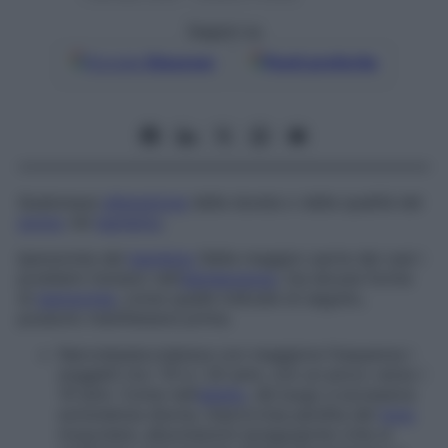
Seguici su
Google
Discover
Fonti preferite
Qualunque
alterazione
della durata o della qualità del
sonno
nel
bambino
.
Ipersonnia del
bambino
Nella maggior parte dei casi i
problemi iniziano nell’
adolescenza
, ma alcune forme
di
ipersonnia
, come quelle indicate di seguito,
possono manifestarsi prima.
Narcolessia:
colpisce con maggiore frequenza i
soggetti tra i 10 e i 20 anni, con un picco verso i
14 anni. Come nell’
adulto
, dà luogo a eccessiva
sonnolenza diurna, improvvisa perdita del
tono
muscolare, allucinazioni ipnagogiche (che si