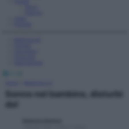
Fitness
Sport
Esercizi
Video
Podcast
Medicina AZ
Farmaci
Calcolatori
Oroscopo
Abbonamenti
Facebook
X
Instagram
Home
»
Medicina A-Z
Sonno nel bambino, disturbi
del
Redazione Starbene
1 Gennaio 2025 – Lettura 3 minuti