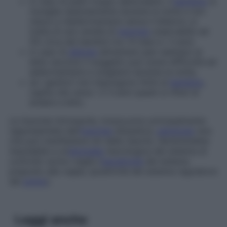
in caso di pasti troppo abbondanti, il
bambino
si
risveglia ripetutamente durante la notte e non
riesce a riaddormentarsi senza il biberon; si
tratta di una varietà di
insonnia
osservabile nel
5% circa dei bambini tra i 6 mesi e i 3 anni;
in caso di
allergia
alimentare (per esempio al
latte vaccino) il soggetto può avere difficoltà ad
addormentarsi e svegliarsi durante la notte;
se i genitori non impongono limiti al
bambino
,
capita che verso i 2-3 anni questi si rifiuti di
andare a letto.
Le insonnie intrinseche, invece,
sono principalmente
rappresentate dall’
insonnia
idiopatica,
patologia
rara
che può manifestarsi sin dalla nascita. Sembrerebbe
imputabile a un’
anomalia
neurologica del sistema di
controllo sonno-veglia (
iperattività
del sistema
preposto alla veglia, ipoattività del sistema regolatore
del
sonno
).
Leggi anche