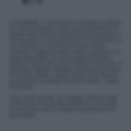
Facebook
X
Instagram
ATTENZIONE: Le informazioni contenute in questo
sito sono presentate a solo scopo informativo, in
nessun caso possono costituire la formulazione di
una diagnosi o la prescrizione di un trattamento, e
non intendono e non devono in alcun modo
sostituire il rapporto diretto medico-paziente o la
visita specialistica. Si raccomanda di chiedere
sempre il parere del proprio medico curante e/o di
specialisti riguardo qualsiasi indicazione riportata.
Se si hanno dubbi o quesiti sull’uso di un farmaco
è necessario contattare il proprio medico. Leggi il
Disclaimer »
Tutti i diritti riservati. Le immagini utilizzate negli
articoli sono di proprietà dell’editore o concesse
in licenza per l’uso. È vietata la riproduzione non
autorizzata.