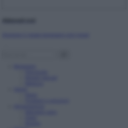
Abbonati ora!
Starbene ti regala benessere ogni mese!
Benessere
Psicologia
Rimedi naturali
Bellezza
Salute
News
Problemi e soluzioni
Alimentazione
Mangiare sano
Diete
Ricette