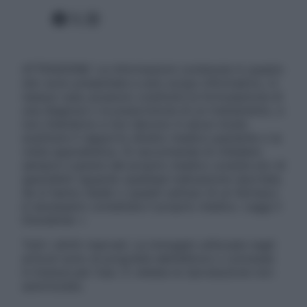
Facebook
X
Instagram
ATTENZIONE: Le informazioni contenute in questo
sito sono presentate a solo scopo informativo, in
nessun caso possono costituire la formulazione di
una diagnosi o la prescrizione di un trattamento, e
non intendono e non devono in alcun modo
sostituire il rapporto diretto medico-paziente o la
visita specialistica. Si raccomanda di chiedere
sempre il parere del proprio medico curante e/o di
specialisti riguardo qualsiasi indicazione riportata.
Se si hanno dubbi o quesiti sull’uso di un farmaco
è necessario contattare il proprio medico. Leggi il
Disclaimer »
Tutti i diritti riservati. Le immagini utilizzate negli
articoli sono di proprietà dell’editore o concesse
in licenza per l’uso. È vietata la riproduzione non
autorizzata.