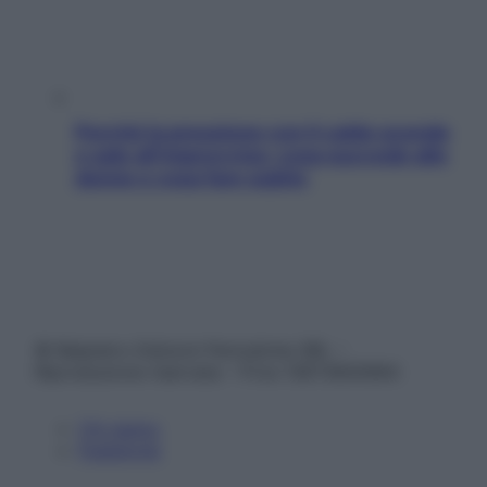
Perché la pressione con il caldo scende
e sale all’improvviso: cosa succede alle
donne e cosa fare subito
© Belpietro Edizioni Periodiche SRL –
Riproduzione riservata – P.Iva 13673600964
Chi siamo
Pubblicità