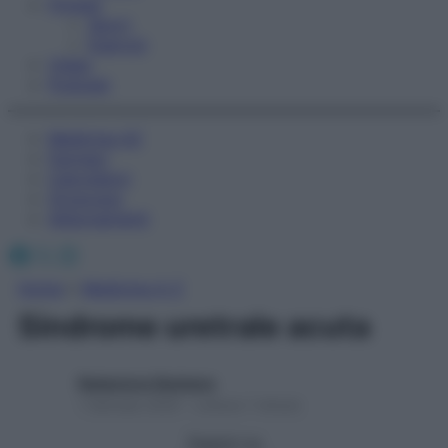
Fitness
Sport
Esercizi
Video
Podcast
Medicina AZ
Farmaci
Calcolatori
Oroscopo
Abbonamenti
Facebook
X
Instagram
Home
»
Medicina A-Z
Sindrome uretrale acuta
Redazione Starbene
1 Gennaio 2025 – Lettura 1 minuto
Seguici su