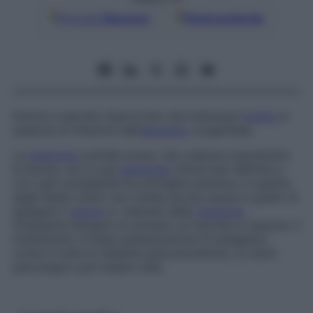
Google
Discover
Fonti preferite
Dolore a esordio improvviso che interessa l’
uretra
in
assenza di infezioni dell’
apparato
urogenitale.
La
sindrome
uretrale acuta, che colpisce soprattutto
le donne, non è una
patologia
clinica ben definita e
con ogni probabilità ha un’origine psichica, in quanto
dagli esami clinici non risulta alcuna causa in grado di
spiegare il
dolore
e i disturbi della
minzione
(frequente bisogno di urinare) cui talvolta si associa. Il
trattamento si basa sull’assunzione di analgesici;
come in tutte le malattie psicosomatiche, un aiuto
psicologico può essere utile.