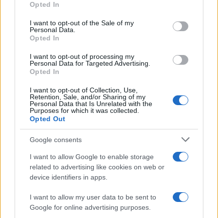
Opted In
Please note that this website/app uses one or more Google
services and may gather and store information including but
I want to opt-out of the Sale of my
Personal Data.
not limited to your visit or usage behaviour. You may click to
Opted In
grant or deny consent to Google and its third-party tags to
use your data for below specified purposes in below Google
I want to opt-out of processing my
consent section.
Personal Data for Targeted Advertising.
Opted In
I want to opt-out of Collection, Use,
Retention, Sale, and/or Sharing of my
Personal Data that Is Unrelated with the
Purposes for which it was collected.
Opted Out
Google consents
I want to allow Google to enable storage
related to advertising like cookies on web or
device identifiers in apps.
I want to allow my user data to be sent to
Google for online advertising purposes.