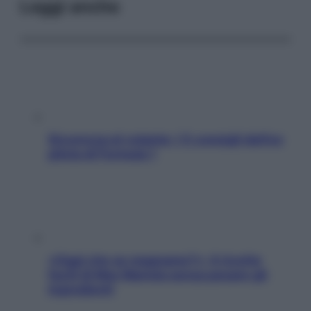
Leggi anche
Sicurezza al volante: i 5 consigli dell’ex
pilota di Formula 1
«Oggi che se magnamo?»: 4 ricette
facili di Max Mariola senza pesare gli
ingredienti