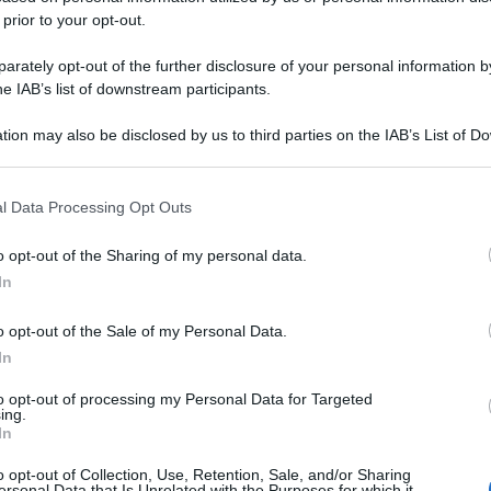
 prior to your opt-out.
rately opt-out of the further disclosure of your personal information by
he IAB’s list of downstream participants.
tion may also be disclosed by us to third parties on the IAB’s List of 
 that may further disclose it to other third parties.
 that this website/app uses one or more Google services and may gath
l Data Processing Opt Outs
including but not limited to your visit or usage behaviour. You may click 
 to Google and its third-party tags to use your data for below specifi
o opt-out of the Sharing of my personal data.
ogle consent section.
In
o opt-out of the Sale of my Personal Data.
In
to opt-out of processing my Personal Data for Targeted
ing.
In
o opt-out of Collection, Use, Retention, Sale, and/or Sharing
ersonal Data that Is Unrelated with the Purposes for which it