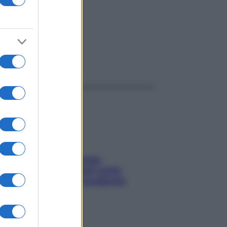
ggi anche
Capelli spezzati lungo
l’attaccatura? Scopri come
risolvere l’annoso problema