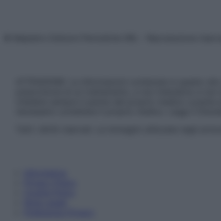
© Belpietro Edizioni Periodiche SRL – Riproduzione riser
ATTENZIONE: Le informazioni contenute in questo sito 
prescrizione di un trattamento, e non intendono e non 
chiedere sempre il parere del proprio medico curante e/o
necessario contattare il proprio medico. Leggi il Discl
Tutti i diritti riservati. Le immagini utilizzate negli ar
Informativa
Privacy Policy
Cookie Policy
Note Legali
Preferenze Privacy