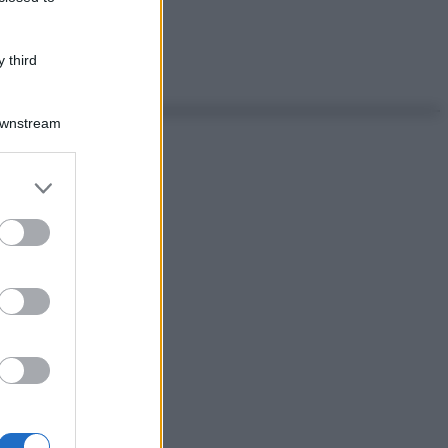
 third
Downstream
er and store
to grant or
ed purposes