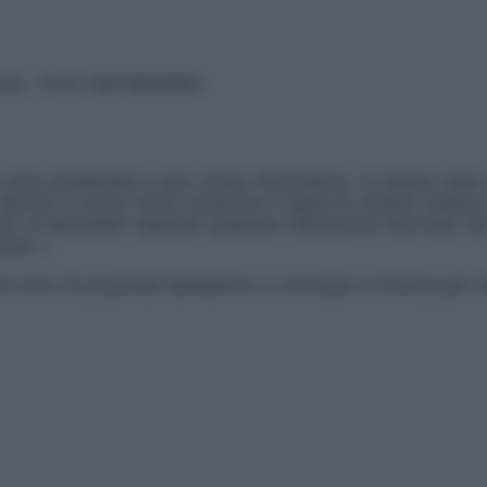
vata – P.Iva 13673600964
sono presentate a solo scopo informativo, in nessun caso p
devono in alcun modo sostituire il rapporto diretto medico-p
 di specialisti riguardo qualsiasi indicazione riportata. Se
aimer »
ticoli sono di proprietà dell’editore o concesse in licenza per 