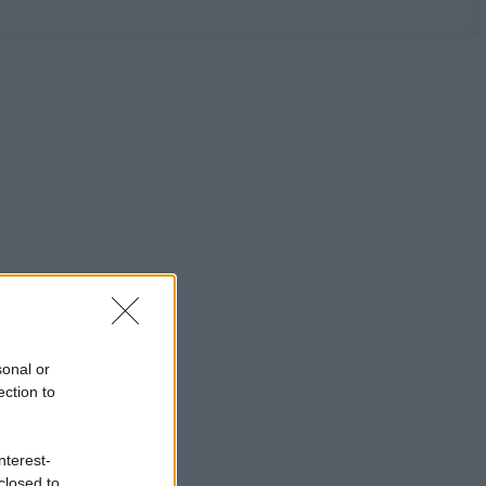
sonal or
ection to
nterest-
closed to