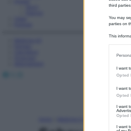
Fitness
third parties
Sport
Esercizi
You may sepa
Video
parties on t
Podcast
This informa
Medicina AZ
Participants
Farmaci
Calcolatori
Please note
Persona
Oroscopo
information 
Abbonamenti
deny consent
I want t
in below Go
Facebook
X
Instagram
Opted 
I want t
Opted 
I want 
Advertis
Opted 
Home
»
Medicina A-Z
I want t
of my P