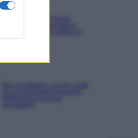
Fame dopo cena? Perché
succede e 6 snack leggeri e
appetitosi che non rovinano il
sonno
Non solo Maldive: scopri i coralli
che si nascondono nel nostro
Mediterraneo (e come
proteggerli)