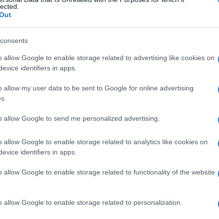
, cifosi di
lected.
Out
consents
Le
o allow Google to enable storage related to advertising like cookies on
evice identifiers in apps.
ti preferite
o allow my user data to be sent to Google for online advertising
s.
to allow Google to send me personalized advertising.
o allow Google to enable storage related to analytics like cookies on
) dei corpi vertebrali, che si manifesta all’inizio
evice identifiers in apps.
re
al dorso) e
curvatura
spinale.
o allow Google to enable storage related to functionality of the website
è necessario intervenire per via ortopedica. Talvolta
a, si trasmette per via ereditaria, con modalità
 dicitura
malattia di Scheuermann.
o allow Google to enable storage related to personalization.