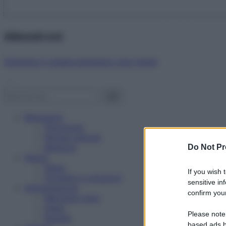
Abbonati ora!
Starbene ti regala benessere ogni mese!
Benessere
Psicologia
Rimedi naturali
Bellezza
Do Not Pr
Salute
News
If you wish 
Problemi e soluzioni
sensitive in
Alimentazione
confirm your
Mangiare sano
Diete
Please note
Ricette
based ads b