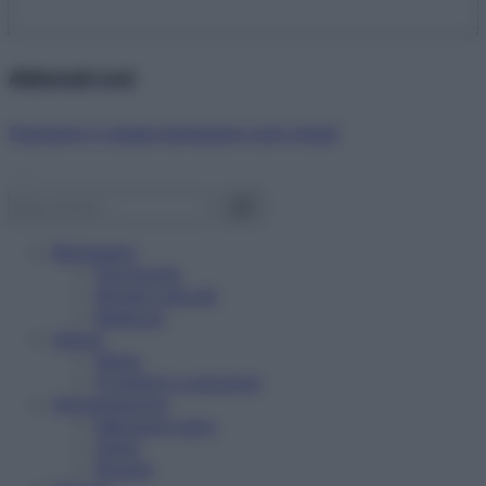
Abbonati ora!
Starbene ti regala benessere ogni mese!
Benessere
Psicologia
Rimedi naturali
Bellezza
Salute
News
Problemi e soluzioni
Alimentazione
Mangiare sano
Diete
Ricette