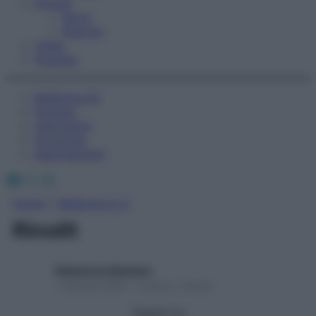
Fitness
Sport
Esercizi
Video
Podcast
Medicina AZ
Farmaci
Calcolatori
Oroscopo
Abbonamenti
Facebook
X
Instagram
Home
»
Medicina A-Z
Rinolit
Redazione Starbene
1 Gennaio 2025 – Lettura 1 minuto
Seguici su