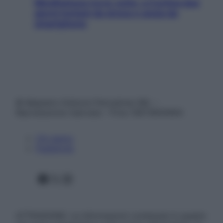
Mindfulness tra le vette: a Cortina due
giorni lontani da stress e ansia da
smartphone
© Belpietro Edizioni Periodiche SRL –
Riproduzione riservata – P.Iva 13673600964
Chi siamo
Pubblicità
Facebook
X
Instagram
ATTENZIONE: Le informazioni contenute in questo