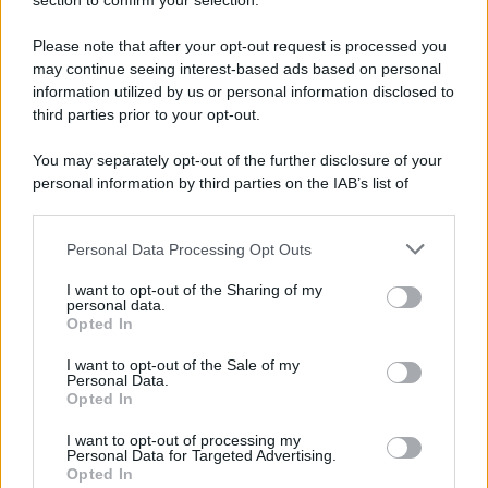
Note Legali
section to confirm your selection.
Preferenze Privacy
Please note that after your opt-out request is processed you
may continue seeing interest-based ads based on personal
information utilized by us or personal information disclosed to
third parties prior to your opt-out.
You may separately opt-out of the further disclosure of your
personal information by third parties on the IAB’s list of
downstream participants.
Personal Data Processing Opt Outs
This information may also be disclosed by us to third parties
on the IAB’s List of Downstream Participants that may further
I want to opt-out of the Sharing of my
disclose it to other third parties.
personal data.
Opted In
Please note that this website/app uses one or more Google
services and may gather and store information including but
I want to opt-out of the Sale of my
Personal Data.
not limited to your visit or usage behaviour. You may click to
Opted In
grant or deny consent to Google and its third-party tags to
use your data for below specified purposes in below Google
I want to opt-out of processing my
consent section.
Personal Data for Targeted Advertising.
Opted In