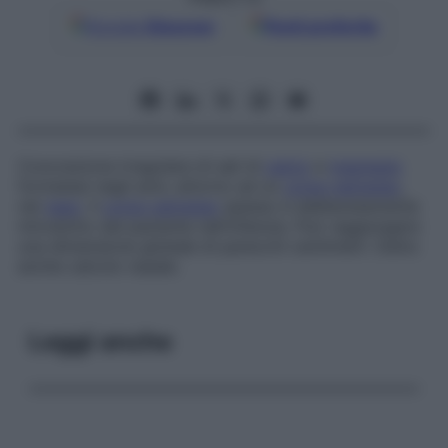
Google
Discover
Fonti preferite
Concrezione irregolare di sali di
calcio
e
magnesio
formatasi negli anni, attorno ad un
corpo estraneo
,
nel
naso
. Il
corpo estraneo
spesso è deliberatamente
introdotto dal paziente nell’infanzia. Può raggiungere
una dimensione globale di parecchi centimetri. Detto
anche
calcolo nasale
.
Leggi anche