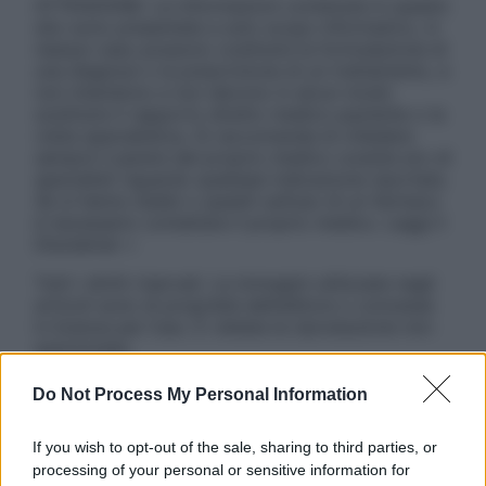
ATTENZIONE: Le informazioni contenute in questo
sito sono presentate a solo scopo informativo, in
nessun caso possono costituire la formulazione di
una diagnosi o la prescrizione di un trattamento, e
non intendono e non devono in alcun modo
sostituire il rapporto diretto medico-paziente o la
visita specialistica. Si raccomanda di chiedere
sempre il parere del proprio medico curante e/o di
specialisti riguardo qualsiasi indicazione riportata.
Se si hanno dubbi o quesiti sull’uso di un farmaco
è necessario contattare il proprio medico. Leggi il
Disclaimer »
Tutti i diritti riservati. Le immagini utilizzate negli
articoli sono di proprietà dell’editore o concesse
in licenza per l’uso. È vietata la riproduzione non
autorizzata.
Do Not Process My Personal Information
Informativa
If you wish to opt-out of the sale, sharing to third parties, or
Privacy Policy
processing of your personal or sensitive information for