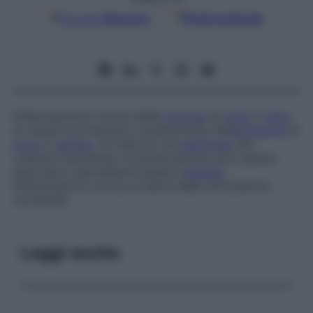
Google
Discover
Fonti preferite
Infiammazione cronica della
mucosa
di
colon
e
retto
,
di origine sconosciuta, caratterizzata dall’
emissione
di
muco
e
sangue
. Si tratta di una
patologia
che
colpisce soprattutto le donne giovani ed è spesso
associata a spondiloartropatia (
malattia
infiammatoria cronica ai danni delle articolazioni
vertebrali).
Leggi anche