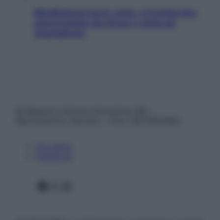
Mindfulness tra le vette: a Cortina due
giorni lontani da stress e ansia da
smartphone
© Belpietro Edizioni Periodiche SRL –
Riproduzione riservata – P.Iva 13673600964
Chi siamo
Pubblicità
Facebook
X
Instagram