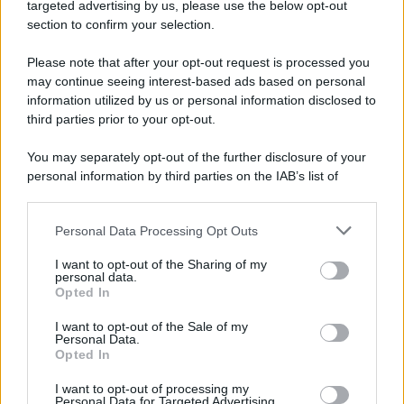
Cookie Policy
targeted advertising by us, please use the below opt-out
Note Legali
section to confirm your selection.
Preferenze Privacy
Please note that after your opt-out request is processed you
may continue seeing interest-based ads based on personal
information utilized by us or personal information disclosed to
third parties prior to your opt-out.
You may separately opt-out of the further disclosure of your
personal information by third parties on the IAB’s list of
downstream participants.
Personal Data Processing Opt Outs
This information may also be disclosed by us to third parties
on the IAB’s List of Downstream Participants that may further
I want to opt-out of the Sharing of my
disclose it to other third parties.
personal data.
Opted In
Please note that this website/app uses one or more Google
services and may gather and store information including but
I want to opt-out of the Sale of my
Personal Data.
not limited to your visit or usage behaviour. You may click to
Opted In
grant or deny consent to Google and its third-party tags to
use your data for below specified purposes in below Google
I want to opt-out of processing my
consent section.
Personal Data for Targeted Advertising.