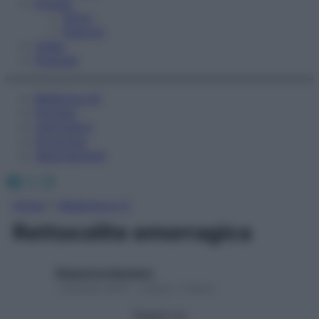
Fitness
Sport
Esercizi
Video
Podcast
Medicina AZ
Farmaci
Calcolatori
Oroscopo
Abbonamenti
Facebook
X
Instagram
Home
»
Medicina A-Z
Rettocolite emorragica
Redazione Starbene
1 Gennaio 2025 – Lettura 1 minuto
Seguici su