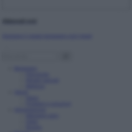
Abbonati ora!
Starbene ti regala benessere ogni mese!
Benessere
Psicologia
Rimedi naturali
Bellezza
Salute
News
Problemi e soluzioni
Alimentazione
Mangiare sano
Diete
Ricette