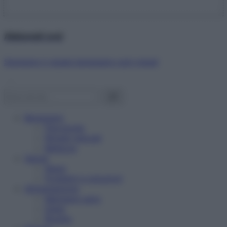
Abbonati ora!
Starbene ti regala benessere ogni mese!
Benessere
Psicologia
Rimedi naturali
Bellezza
Salute
News
Problemi e soluzioni
Alimentazione
Mangiare sano
Diete
Ricette