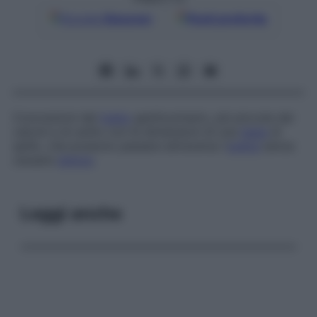
Google
Discover
Fonti preferite
Concrezioni del
tratto
genitourinario, più piccole dei
calcoli e di solito con le dimensioni di una
testa
di
spillo, che possono passare attraverso l’
uretra
senza
causare
dolore
.
Leggi anche