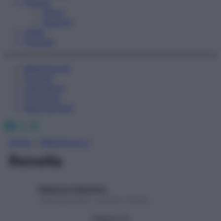
Fitness
Sport
Esercizi
Video
Podcast
Medicina AZ
Farmaci
Calcolatori
Oroscopo
Abbonamenti
Facebook
X
Instagram
Home
»
Medicina A-Z
Renella
Redazione Starbene
1 Gennaio 2025 – Lettura 1 minuto
Seguici su