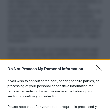
una diagnosi o la prescrizione di un trattamento, e
non intendono e non devono in alcun modo
sostituire il rapporto diretto medico-paziente o la
visita specialistica. Si raccomanda di chiedere
sempre il parere del proprio medico curante e/o di
specialisti riguardo qualsiasi indicazione riportata.
Se si hanno dubbi o quesiti sull’uso di un farmaco
è necessario contattare il proprio medico. Leggi il
Disclaimer »
Tutti i diritti riservati. Le immagini utilizzate negli
articoli sono di proprietà dell’editore o concesse
in licenza per l’uso. È vietata la riproduzione non
autorizzata.
Do Not Process My Personal Information
If you wish to opt-out of the sale, sharing to third parties, or
Informativa
processing of your personal or sensitive information for
Privacy Policy
targeted advertising by us, please use the below opt-out
Cookie Policy
section to confirm your selection.
Note Legali
Preferenze Privacy
Please note that after your opt-out request is processed you