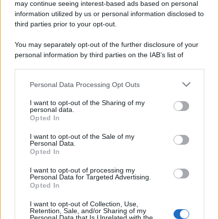
may continue seeing interest-based ads based on personal
information utilized by us or personal information disclosed to
third parties prior to your opt-out.
You may separately opt-out of the further disclosure of your
personal information by third parties on the IAB’s list of
downstream participants.
Personal Data Processing Opt Outs
This information may also be disclosed by us to third parties
on the IAB’s List of Downstream Participants that may further
I want to opt-out of the Sharing of my
disclose it to other third parties.
personal data.
Opted In
Please note that this website/app uses one or more Google
services and may gather and store information including but
I want to opt-out of the Sale of my
Personal Data.
not limited to your visit or usage behaviour. You may click to
Opted In
grant or deny consent to Google and its third-party tags to
use your data for below specified purposes in below Google
I want to opt-out of processing my
consent section.
Personal Data for Targeted Advertising.
Opted In
I want to opt-out of Collection, Use,
Retention, Sale, and/or Sharing of my
Personal Data that Is Unrelated with the