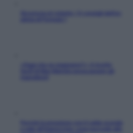
Sicurezza al volante: i 5 consigli dell’ex
pilota di Formula 1
«Oggi che se magnamo?»: 4 ricette
facili di Max Mariola senza pesare gli
ingredienti
Perché la pressione con il caldo scende
e sale all’improvviso: cosa succede alle