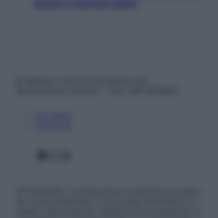
donne e cosa fare subito
© Belpietro Edizioni Periodiche SRL –
Riproduzione riservata – P.Iva 13673600964
Chi siamo
Pubblicità
Facebook
X
Instagram
ATTENZIONE: Le informazioni contenute in questo
sito sono presentate a solo scopo informativo, in
nessun caso possono costituire la formulazione di