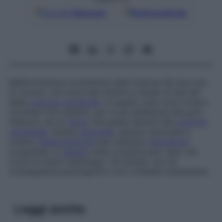
Google
Discover
Fonti preferite
Malformazione consistente nella fusione dei due reni.
Di norma i reni sono ben distinti e situati ai due lati
della
colonna vertebrale
. In questo caso sono invece
connessi l’uno all’altro, per lo più all’altezza del polo
inferiore, da un
istmo
che passa davanti alla
colonna
vertebrale
. Questa
anomalia
, spesso associata a
un’altra
malformazione
(per esempio
idronefrosi
congenita), in
genere
viene scoperta per caso, nel
corso di esami radiologici. Se isolata, non ha
conseguenze patologiche e non richiede trattamento.
Leggi anche