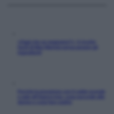
«Oggi che se magnamo?»: 4 ricette
facili di Max Mariola senza pesare gli
ingredienti
Perché la pressione con il caldo scende
e sale all’improvviso: cosa succede alle
donne e cosa fare subito