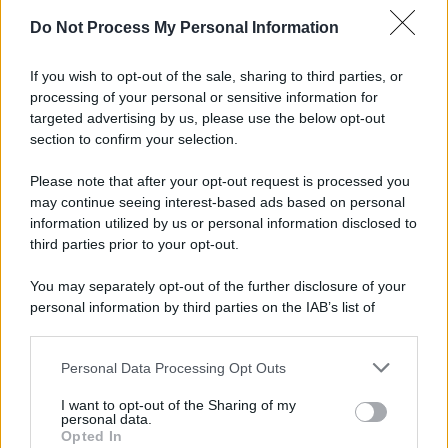
Do Not Process My Personal Information
Informativa
Privacy Policy
If you wish to opt-out of the sale, sharing to third parties, or
Cookie Policy
processing of your personal or sensitive information for
Note Legali
targeted advertising by us, please use the below opt-out
Preferenze Privacy
section to confirm your selection.
Please note that after your opt-out request is processed you
may continue seeing interest-based ads based on personal
information utilized by us or personal information disclosed to
third parties prior to your opt-out.
You may separately opt-out of the further disclosure of your
personal information by third parties on the IAB’s list of
downstream participants.
Personal Data Processing Opt Outs
This information may also be disclosed by us to third parties
on the IAB’s List of Downstream Participants that may further
I want to opt-out of the Sharing of my
disclose it to other third parties.
personal data.
Opted In
Please note that this website/app uses one or more Google