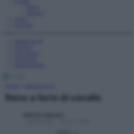
Fitness
Sport
Esercizi
Video
Podcast
Medicina AZ
Farmaci
Calcolatori
Oroscopo
Abbonamenti
Facebook
X
Instagram
Home
»
Medicina A-Z
Rene a ferro di cavallo
Redazione Starbene
1 Gennaio 2025 – Lettura 1 minuto
Seguici su