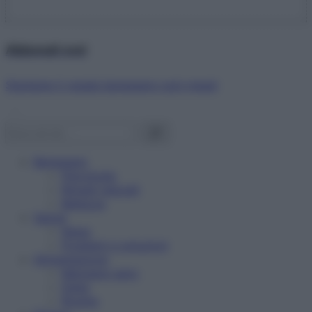
Abbonati ora!
Starbene ti regala benessere ogni mese!
Benessere
Psicologia
Rimedi naturali
Bellezza
Salute
News
Problemi e soluzioni
Alimentazione
Mangiare sano
Diete
Ricette