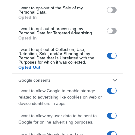
services and may gather and store information including but
I want to opt-out of the Sale of my
Personal Data.
not limited to your visit or usage behaviour. You may click to
Opted In
grant or deny consent to Google and its third-party tags to
use your data for below specified purposes in below Google
I want to opt-out of processing my
consent section.
Personal Data for Targeted Advertising.
Opted In
I want to opt-out of Collection, Use,
Retention, Sale, and/or Sharing of my
Personal Data that Is Unrelated with the
Purposes for which it was collected.
Opted Out
Google consents
I want to allow Google to enable storage
related to advertising like cookies on web or
device identifiers in apps.
I want to allow my user data to be sent to
Google for online advertising purposes.
I want to allow Google to send me