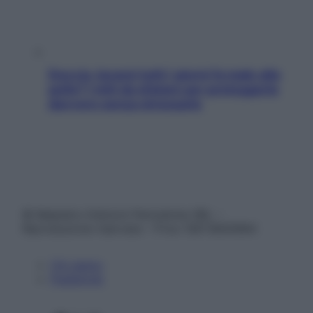
Doccia, lavarsi tutti i giorni fa male alla
pelle? I miti da sfatare per proteggerla
davvero senza stressarla
© Belpietro Edizioni Periodiche SRL –
Riproduzione riservata – P.Iva 13673600964
Chi siamo
Pubblicità