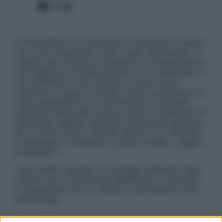
Facebook
X
Instagram
ATTENZIONE: Le informazioni contenute in questo
sito sono presentate a solo scopo informativo, in
nessun caso possono costituire la formulazione di
una diagnosi o la prescrizione di un trattamento, e
non intendono e non devono in alcun modo
sostituire il rapporto diretto medico-paziente o la
visita specialistica. Si raccomanda di chiedere
sempre il parere del proprio medico curante e/o di
specialisti riguardo qualsiasi indicazione riportata.
Se si hanno dubbi o quesiti sull’uso di un farmaco
è necessario contattare il proprio medico. Leggi il
Disclaimer »
Tutti i diritti riservati. Le immagini utilizzate negli
articoli sono di proprietà dell’editore o concesse
in licenza per l’uso. È vietata la riproduzione non
autorizzata.