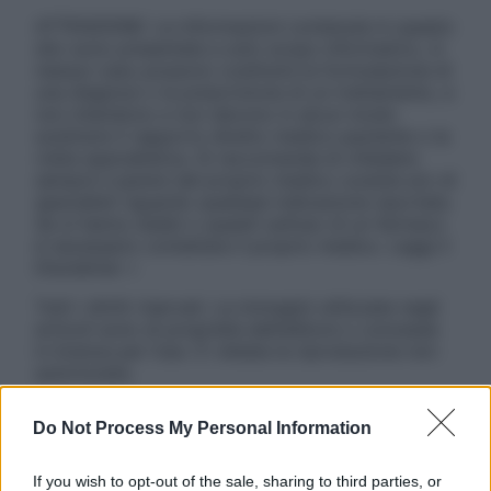
ATTENZIONE: Le informazioni contenute in questo
sito sono presentate a solo scopo informativo, in
nessun caso possono costituire la formulazione di
una diagnosi o la prescrizione di un trattamento, e
non intendono e non devono in alcun modo
sostituire il rapporto diretto medico-paziente o la
visita specialistica. Si raccomanda di chiedere
sempre il parere del proprio medico curante e/o di
specialisti riguardo qualsiasi indicazione riportata.
Se si hanno dubbi o quesiti sull’uso di un farmaco
è necessario contattare il proprio medico. Leggi il
Disclaimer »
Tutti i diritti riservati. Le immagini utilizzate negli
articoli sono di proprietà dell’editore o concesse
in licenza per l’uso. È vietata la riproduzione non
autorizzata.
Do Not Process My Personal Information
Informativa
If you wish to opt-out of the sale, sharing to third parties, or