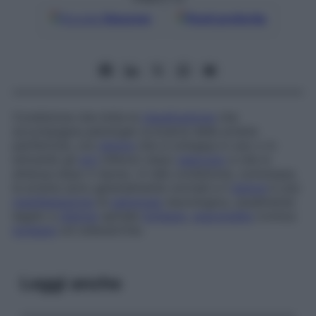
Google
Discover
Fonti preferite
Condizione che imita la
claudicazione
che
accompagna patologie occlusive delle arterie
periferiche, con
dolore
che si sviluppa in uno o in
entrambi gli
arti
inferiori dopo
esercizio
e che si
attenua dopo il riposo. In tale condizione, comunque,
le arterie sono generalmente normali e il
dolore
è una
manifestazione
di
patologia
neurologica, usualmente
legato a
stenosi
spinale
lombare
,
aracnoidite
cronica
lombare
od osteoartrite.
Leggi anche