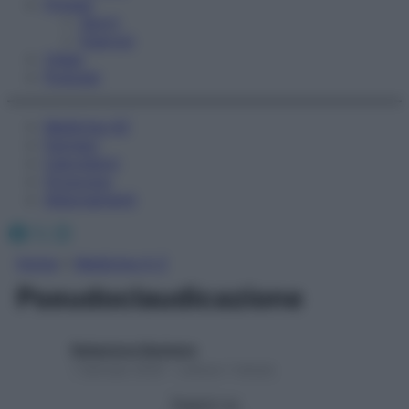
Fitness
Sport
Esercizi
Video
Podcast
Medicina AZ
Farmaci
Calcolatori
Oroscopo
Abbonamenti
Facebook
X
Instagram
Home
»
Medicina A-Z
Pseudoclaudicazione
Redazione Starbene
1 Gennaio 2025 – Lettura 1 minuto
Seguici su