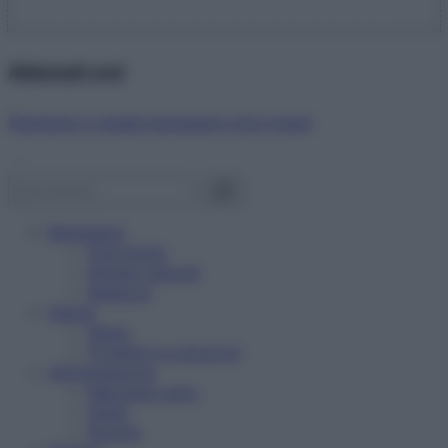
Abbonati ora!
Starbene ti regala benessere ogni mese!
Benessere
Psicologia
Rimedi naturali
Bellezza
Salute
News
Problemi e soluzioni
Alimentazione
Mangiare sano
Diete
Ricette