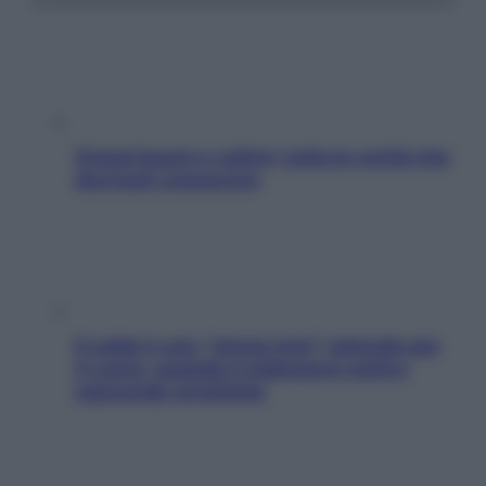
Grassi buoni e cattivi: tutta la verità che
dovresti conoscere
Il caldo è uno “stress test” naturale per
il cuore: quando il malessere estivo
nasconde un’aritmia