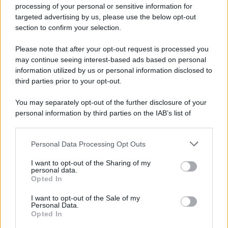
Privacy Policy
processing of your personal or sensitive information for
Cookie Policy
targeted advertising by us, please use the below opt-out
Note Legali
section to confirm your selection.
Preferenze Privacy
Please note that after your opt-out request is processed you
may continue seeing interest-based ads based on personal
information utilized by us or personal information disclosed to
third parties prior to your opt-out.
You may separately opt-out of the further disclosure of your
personal information by third parties on the IAB’s list of
downstream participants.
Personal Data Processing Opt Outs
This information may also be disclosed by us to third parties
on the IAB’s List of Downstream Participants that may further
I want to opt-out of the Sharing of my
disclose it to other third parties.
personal data.
Opted In
Please note that this website/app uses one or more Google
services and may gather and store information including but
I want to opt-out of the Sale of my
Personal Data.
not limited to your visit or usage behaviour. You may click to
Opted In
grant or deny consent to Google and its third-party tags to
use your data for below specified purposes in below Google