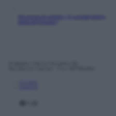
Sicurezza al volante: i 5 consigli dell’ex
pilota di Formula 1
© Belpietro Edizioni Periodiche SRL –
Riproduzione riservata – P.Iva 13673600964
Chi siamo
Pubblicità
Facebook
X
Instagram