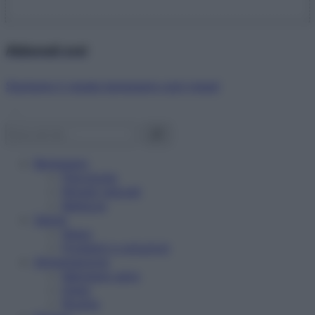
Abbonati ora!
Starbene ti regala benessere ogni mese!
Benessere
Psicologia
Rimedi naturali
Bellezza
Salute
News
Problemi e soluzioni
Alimentazione
Mangiare sano
Diete
Ricette