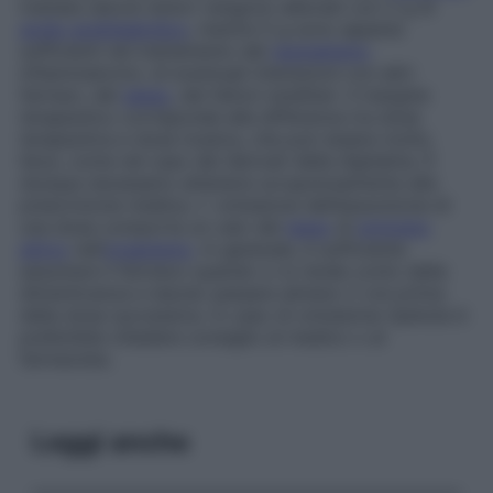
trattata (alcuni dolori vengono alleviati con 2 g di
acido acetilsalicilico
, mentre 5 g sono appena
sufficienti nel trattamento del
reumatismo
infiammatorio), di eventuali interazioni con altri
farmaci, del
sesso
, dei fattori ereditari. Il margine
terapeutico corrisponde alla differenza tra dose
terapeutica e dose tossica, che può essere molto
lieve, come nel caso dei derivati della digitalina. È
dunque necessario attenersi scrupolosamente alla
prescrizione medica. L’ omissione dell’assunzione di
una dose comporta un calo del
tasso
di
principio
attivo
nell’
organismo
. In generale, è sufficiente
assumere il farmaco quando ci si rende conto della
dimenticanza e lasciar passare almeno 2 ore prima
della dose successiva. In caso di omissione ripetuta è
preferibile chiedere consiglio al medico o al
farmacista.
Leggi anche