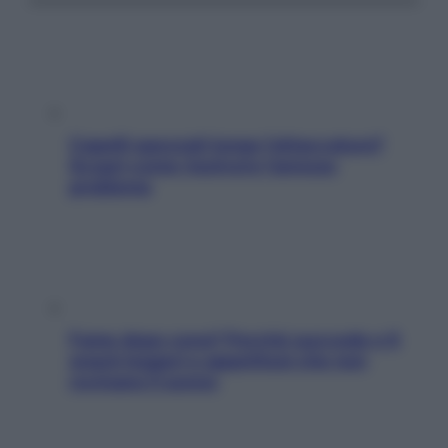
Capelli spezzati lungo l’attaccatura?
Scopri come risolvere l’annoso
problema
Fame dopo cena? Perché succede e 6
snack leggeri e appetitosi che non
rovinano il sonno