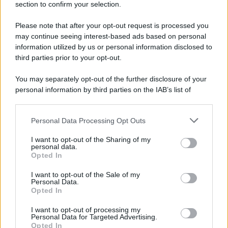
section to confirm your selection.
Please note that after your opt-out request is processed you
may continue seeing interest-based ads based on personal
information utilized by us or personal information disclosed to
third parties prior to your opt-out.
You may separately opt-out of the further disclosure of your
personal information by third parties on the IAB’s list of
downstream participants.
Personal Data Processing Opt Outs
This information may also be disclosed by us to third parties
on the IAB’s List of Downstream Participants that may further
I want to opt-out of the Sharing of my
disclose it to other third parties.
personal data.
Opted In
Please note that this website/app uses one or more Google
services and may gather and store information including but
I want to opt-out of the Sale of my
Personal Data.
not limited to your visit or usage behaviour. You may click to
Opted In
grant or deny consent to Google and its third-party tags to
use your data for below specified purposes in below Google
I want to opt-out of processing my
consent section.
Personal Data for Targeted Advertising.
Opted In