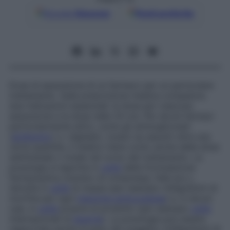
Google
Discover
Fonti preferite
Dose di assunzione di un farmaco per un particolare
trattamento. Sulla prescrizione medica compaiono
due indicazioni essenziali: la dose per ciascuna
assunzione e la dose nelle 24 ore. Per alcuni farmaci
particolarmente attivi, come gli aminoglicosidi
(
antibiotici
) o i digitalici, tossici se assunti oltre una
certa quantità, il medico tiene conto anche della dose
settimanale o totale nel corso del trattamento. La
posologia si esprime in
unità
della formulazione
farmaceutica (numero di compresse, fiale ecc.),
talvolta in
unità
di massa (per esempio milligrammi di
morfina per ogni
iniezione sottocutanea
) e, in alcuni
casi, in
unità
proprie al prodotto (per esempio
unità
internazionali di
eparina
). La posologia può essere
rapportata anche al peso del soggetto (milligrammi di