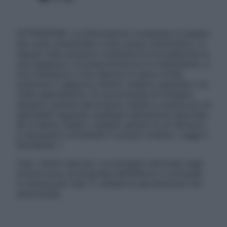
ATTENZIONE: Le informazioni contenute in questo
sito sono presentate a solo scopo informativo, in
nessun caso possono costituire la formulazione di
una diagnosi o la prescrizione di un trattamento, e
non intendono e non devono in alcun modo
sostituire il rapporto diretto medico-paziente o la
visita specialistica. Si raccomanda di chiedere
sempre il parere del proprio medico curante e/o di
specialisti riguardo qualsiasi indicazione riportata.
Se si hanno dubbi o quesiti sull’uso di un farmaco
è necessario contattare il proprio medico. Leggi il
Disclaimer »
Tutti i diritti riservati. Le immagini utilizzate negli
articoli sono di proprietà dell’editore o concesse
in licenza per l’uso. È vietata la riproduzione non
autorizzata.