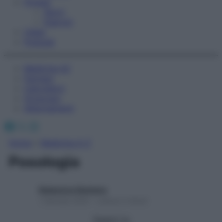
Fitness
Sport
Esercizi
Video
Podcast
Medicina AZ
Farmaci
Calcolatori
Oroscopo
Abbonamenti
Facebook
X
Instagram
Home
»
Medicina A-Z
Posologia
Redazione Starbene
1 Gennaio 2025 – Lettura 2 minuti
Seguici su