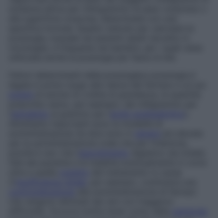
sostanza attiva per chilogrammo di peso corporeo) o
alla superficie corporea, determinata con una
specifica formula. Questo metodo per calcolare la
posologia, inusuale nei pazienti adulti (eccetto in
oncologia), è frequente nei bambini, per i quali viene
utilizzata anche la posologia per fasce di età.
Fattori determinanti della posologia
La posologia è
legata in primo luogo alla natura del farmaco e al suo
potere
di azione (in ordine di grandezza, le quantità
prescritte vanno, per esempio, dal milligrammo per
l’
estradiolo
al grammo per l’
acido acetilsalicilico
).
Altrettanto importanti sono la modalità di
somministrazione (le dosi sono in
genere
più elevate
per la somministrazione orale che per l’iniezione,
poiché è raro che l’
assorbimento
digestivo sia totale),
l’età del paziente e le malattie eventualmente in corso
oltre a quella
oggetto
del trattamento in causa
(l’
insufficienza renale
, per esempio, costituisce una
controindicazione
alla somministrazione di farmaci
che vengono eliminati dai reni con maggiore
difficoltà). Occorre inoltre tener conto della
patologia