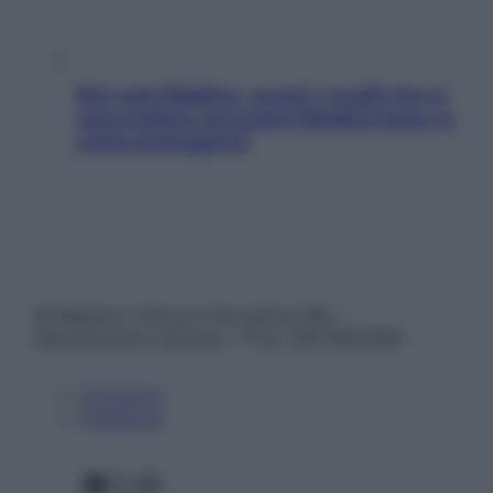
Non solo Maldive: scopri i coralli che si
nascondono nel nostro Mediterraneo (e
come proteggerli)
© Belpietro Edizioni Periodiche SRL –
Riproduzione riservata – P.Iva 13673600964
Chi siamo
Pubblicità
Facebook
X
Instagram