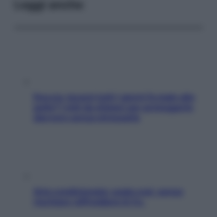
Leggi anche
Doccia, lavarsi tutti i giorni fa male alla
pelle? I miti da sfatare per proteggerla
davvero senza stressarla
Aria condizionata: usala così, senza
rischiare raffreddore & Co.