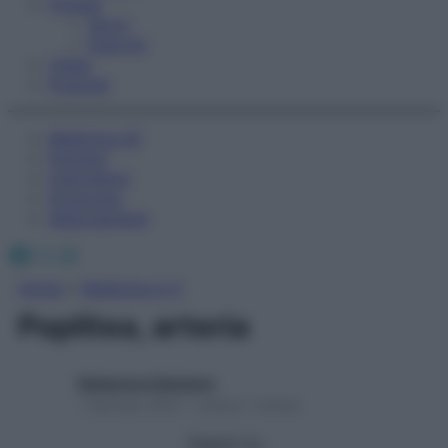
Fitness
Sport
Esercizi
Video
Podcast
Medicina AZ
Farmaci
Calcolatori
Oroscopo
Abbonamenti
Facebook
X
Instagram
Home
»
Medicina A-Z
Poplitea, arteria
Redazione Starbene
1 Gennaio 2025 – Lettura 1 minuto
Seguici su