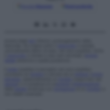
Google
Discover
Fonti preferite
Arteria degli
arti
inferiori, prolungamento della
femorale. Ha origine sotto il
ginocchio
e scende
verticalmente dietro di esso, nel cavo popliteo. Sotto
il
ginocchio
si divide in due rami terminali, l’
arteria
tibiale
anteriore e quella posteriore.
Il
polso
popliteo è percepito nel cavo popliteo;
scompare se l’
arteria
è ostruita da un
embolo
(
corpo
estraneo
, essenzialmente un
trombo
trasportato dal
sangue
) o in presenza di un’
arterite
(
infiammazione
della
parete
arteriosa con
formazione
di un
trombo
) a
uno stadio avanzato.