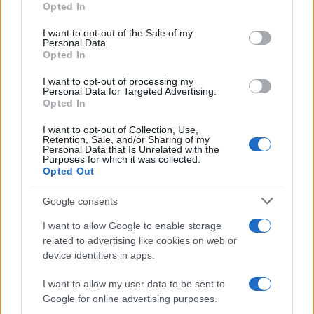
Opted In
Please note that this website/app uses one or more Google
services and may gather and store information including but
I want to opt-out of the Sale of my
Personal Data.
not limited to your visit or usage behaviour. You may click to
Opted In
grant or deny consent to Google and its third-party tags to
use your data for below specified purposes in below Google
I want to opt-out of processing my
consent section.
Personal Data for Targeted Advertising.
Opted In
I want to opt-out of Collection, Use,
Retention, Sale, and/or Sharing of my
Personal Data that Is Unrelated with the
Purposes for which it was collected.
Opted Out
Google consents
I want to allow Google to enable storage
related to advertising like cookies on web or
device identifiers in apps.
I want to allow my user data to be sent to
Google for online advertising purposes.