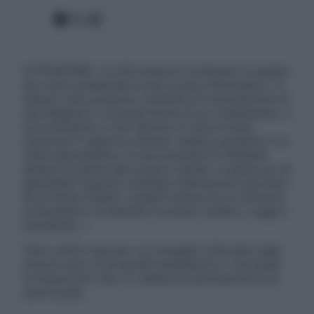
Facebook
X
Instagram
ATTENZIONE: Le informazioni contenute in questo
sito sono presentate a solo scopo informativo, in
nessun caso possono costituire la formulazione di
una diagnosi o la prescrizione di un trattamento, e
non intendono e non devono in alcun modo
sostituire il rapporto diretto medico-paziente o la
visita specialistica. Si raccomanda di chiedere
sempre il parere del proprio medico curante e/o di
specialisti riguardo qualsiasi indicazione riportata.
Se si hanno dubbi o quesiti sull’uso di un farmaco
è necessario contattare il proprio medico. Leggi il
Disclaimer »
Tutti i diritti riservati. Le immagini utilizzate negli
articoli sono di proprietà dell’editore o concesse
in licenza per l’uso. È vietata la riproduzione non
autorizzata.