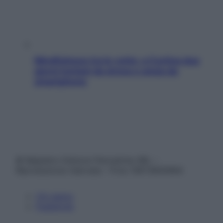
Mindfulness tra le vette: a Cortina due
giorni lontani da stress e ansia da
smartphone
© Belpietro Edizioni Periodiche SRL –
Riproduzione riservata – P.Iva 13673600964
Chi siamo
Pubblicità