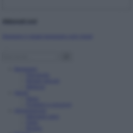
Abbonati ora!
Starbene ti regala benessere ogni mese!
Benessere
Psicologia
Rimedi naturali
Bellezza
Salute
News
Problemi e soluzioni
Alimentazione
Mangiare sano
Diete
Ricette