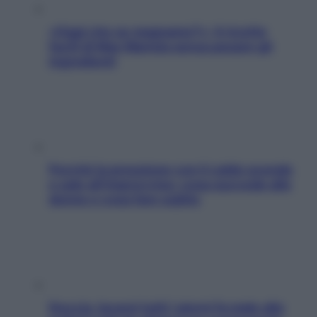
«Oggi che se magnamo?»: 4 ricette
facili di Max Mariola senza pesare gli
ingredienti
Perché la pressione con il caldo scende
e sale all’improvviso: cosa succede alle
donne e cosa fare subito
Doccia, lavarsi tutti i giorni fa male alla