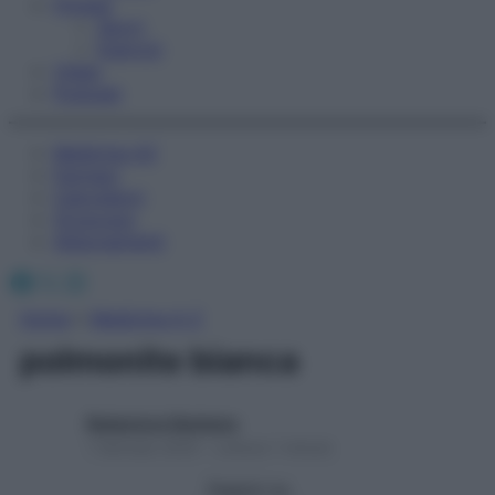
Fitness
Sport
Esercizi
Video
Podcast
Medicina AZ
Farmaci
Calcolatori
Oroscopo
Abbonamenti
Facebook
X
Instagram
Home
»
Medicina A-Z
polmonite bianca
Redazione Starbene
1 Gennaio 2025 – Lettura 1 minuto
Seguici su