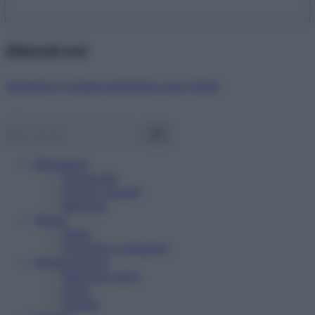
Abbonati ora!
Starbene ti regala benessere ogni mese!
Benessere
Psicologia
Rimedi naturali
Bellezza
Salute
News
Problemi e soluzioni
Alimentazione
Mangiare sano
Diete
Ricette