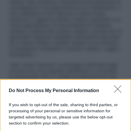
nessun caso possono costituire la formulazione di
una diagnosi o la prescrizione di un trattamento, e
non intendono e non devono in alcun modo
sostituire il rapporto diretto medico-paziente o la
visita specialistica. Si raccomanda di chiedere
sempre il parere del proprio medico curante e/o di
specialisti riguardo qualsiasi indicazione riportata.
Se si hanno dubbi o quesiti sull’uso di un farmaco
è necessario contattare il proprio medico. Leggi il
Disclaimer »
Tutti i diritti riservati. Le immagini utilizzate negli
articoli sono di proprietà dell’editore o concesse
in licenza per l’uso. È vietata la riproduzione non
autorizzata.
Do Not Process My Personal Information
If you wish to opt-out of the sale, sharing to third parties, or
Informativa
processing of your personal or sensitive information for
Privacy Policy
targeted advertising by us, please use the below opt-out
Cookie Policy
section to confirm your selection.
Note Legali