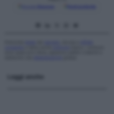
Google
Discover
Fonti preferite
Polmonite
letale
del
neonato
, dovuta a
sifilide
congenita
e detta anche
polmone
bianco. I polmoni
sono quasi privi d’aria, appaiono pallidi o bianchi e
subiscono una
degenerazione
grassa.
Leggi anche