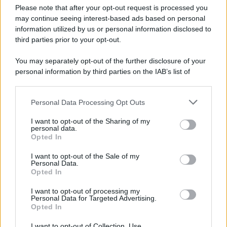
Preferenze Privacy
Please note that after your opt-out request is processed you
may continue seeing interest-based ads based on personal
information utilized by us or personal information disclosed to
third parties prior to your opt-out.
You may separately opt-out of the further disclosure of your
personal information by third parties on the IAB’s list of
downstream participants.
Personal Data Processing Opt Outs
This information may also be disclosed by us to third parties
on the IAB’s List of Downstream Participants that may further
I want to opt-out of the Sharing of my
disclose it to other third parties.
personal data.
Opted In
Please note that this website/app uses one or more Google
services and may gather and store information including but
I want to opt-out of the Sale of my
Personal Data.
not limited to your visit or usage behaviour. You may click to
Opted In
grant or deny consent to Google and its third-party tags to
use your data for below specified purposes in below Google
I want to opt-out of processing my
consent section.
Personal Data for Targeted Advertising.
Opted In
I want to opt-out of Collection, Use,