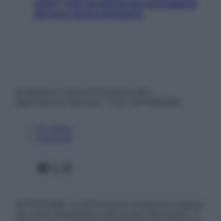
pelle? I miti da sfatare per proteggerla
davvero senza stressarla
© Belpietro Edizioni Periodiche SRL –
Riproduzione riservata – P.Iva 13673600964
Chi siamo
Pubblicità
Facebook
X
Instagram
ATTENZIONE: Le informazioni contenute in questo
sito sono presentate a solo scopo informativo, in