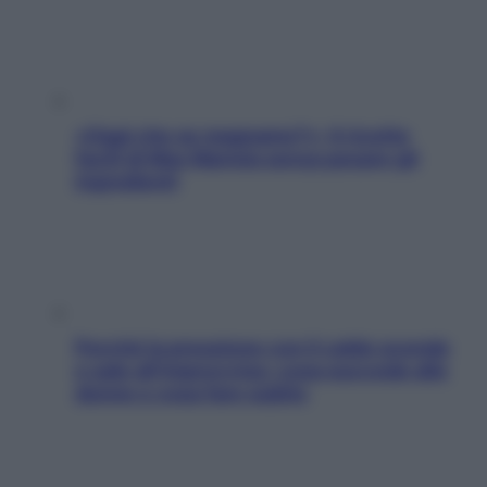
«Oggi che se magnamo?»: 4 ricette
facili di Max Mariola senza pesare gli
ingredienti
Perché la pressione con il caldo scende
e sale all’improvviso: cosa succede alle
donne e cosa fare subito