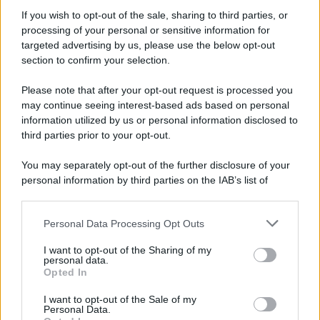
Informativa
Privacy Policy
If you wish to opt-out of the sale, sharing to third parties, or
Cookie Policy
processing of your personal or sensitive information for
Note Legali
targeted advertising by us, please use the below opt-out
Preferenze Privacy
section to confirm your selection.
Please note that after your opt-out request is processed you
may continue seeing interest-based ads based on personal
information utilized by us or personal information disclosed to
third parties prior to your opt-out.
You may separately opt-out of the further disclosure of your
personal information by third parties on the IAB’s list of
downstream participants.
Personal Data Processing Opt Outs
This information may also be disclosed by us to third parties
on the IAB’s List of Downstream Participants that may further
I want to opt-out of the Sharing of my
disclose it to other third parties.
personal data.
Opted In
Please note that this website/app uses one or more Google
services and may gather and store information including but
I want to opt-out of the Sale of my
Personal Data.
not limited to your visit or usage behaviour. You may click to