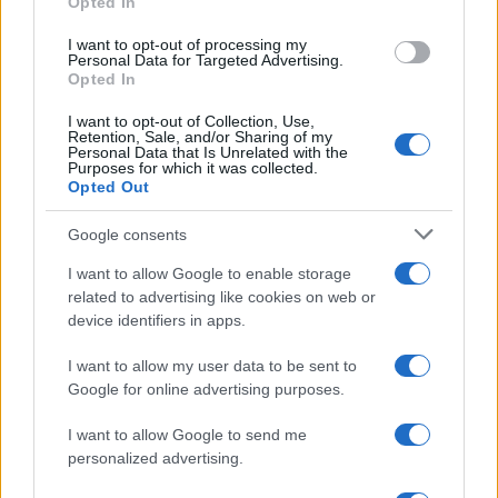
Opted In
grant or deny consent to Google and its third-party tags to
use your data for below specified purposes in below Google
I want to opt-out of processing my
consent section.
Personal Data for Targeted Advertising.
Opted In
I want to opt-out of Collection, Use,
Retention, Sale, and/or Sharing of my
Personal Data that Is Unrelated with the
Purposes for which it was collected.
Opted Out
Google consents
I want to allow Google to enable storage
related to advertising like cookies on web or
device identifiers in apps.
I want to allow my user data to be sent to
Google for online advertising purposes.
I want to allow Google to send me
personalized advertising.