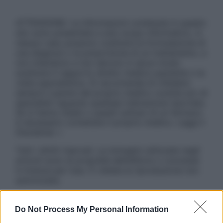
ATTENZIONE: Le informazioni contenute in questo
sito sono presentate a solo scopo informativo, in
nessun caso possono costituire la formulazione di
una diagnosi o la prescrizione di un trattamento, e
non intendono e non devono in alcun modo
sostituire il rapporto diretto medico-paziente o la
visita specialistica. Si raccomanda di chiedere
sempre il parere del proprio medico curante e/o di
specialisti riguardo qualsiasi indicazione riportata.
Se si hanno dubbi o quesiti sull’uso di un farmaco
è necessario contattare il proprio medico. Leggi il
Disclaimer »
Tutti i diritti riservati. Le immagini utilizzate negli
articoli sono di proprietà dell’editore o concesse
in licenza per l’uso. È vietata la riproduzione non
autorizzata.
Do Not Process My Personal Information