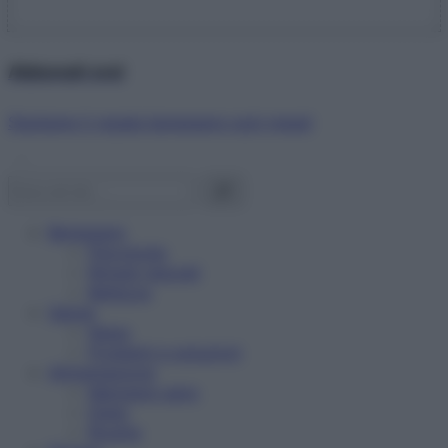
Abbonati ora!
Starbene ti regala benessere ogni mese!
Benessere
Psicologia
Rimedi naturali
Bellezza
Salute
News
Problemi e soluzioni
Alimentazione
Mangiare sano
Diete
Ricette