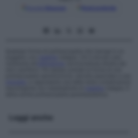
Google
Discover
Fonti preferite
Qualsiasi forma di polineuropatia che insorge in un
soggetto con
malattia
maligna. Ciò è dovuto solo
raramente all’
infiltrazione
carcinomatosa diretta dei
nervi periferici. Più spesso prende la forma di una
polineuropatia sensomotoria, talvolta associata a una
miopatia
, e rappresenta una delle tante complicazioni
neurologiche non metastatiche di
malattia
maligna. È
detta anche
polineuropatia paraneoplastica.
Leggi anche