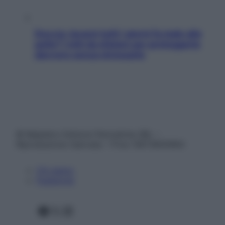
Doccia, lavarsi tutti i giorni fa male alla
pelle? I miti da sfatare per proteggerla
davvero senza stressarla
© Belpietro Edizioni Periodiche SRL –
Riproduzione riservata – P.Iva 13673600964
Chi siamo
Pubblicità
Facebook
X
Instagram