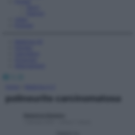
Fitness
Sport
Esercizi
Video
Podcast
Medicina AZ
Farmaci
Calcolatori
Oroscopo
Abbonamenti
Facebook
X
Instagram
Home
»
Medicina A-Z
polineurite carcinomatosa
Redazione Starbene
1 Gennaio 2025 – Lettura 1 minuto
Seguici su