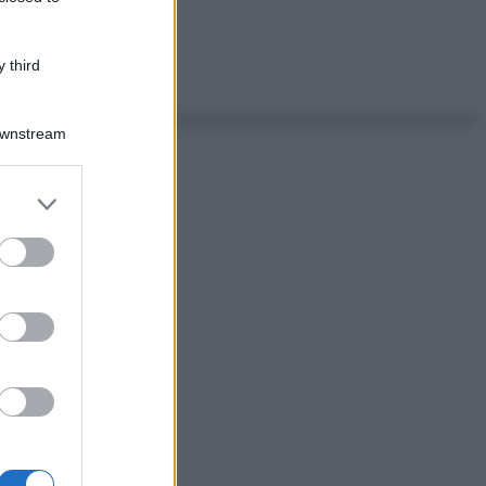
 third
Downstream
er and store
to grant or
ed purposes