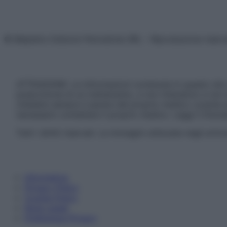
© Belpietro Edizioni Periodiche SRL – Riproduzione riser
ATTENZIONE: Le informazioni contenute in questo sito 
prescrizione di un trattamento, e non intendono e non 
chiedere sempre il parere del proprio medico curante e/o
necessario contattare il proprio medico. Leggi il Discl
Tutti i diritti riservati. Le immagini utilizzate negli ar
Informativa
Privacy Policy
Cookie Policy
Note Legali
Preferenze Privacy