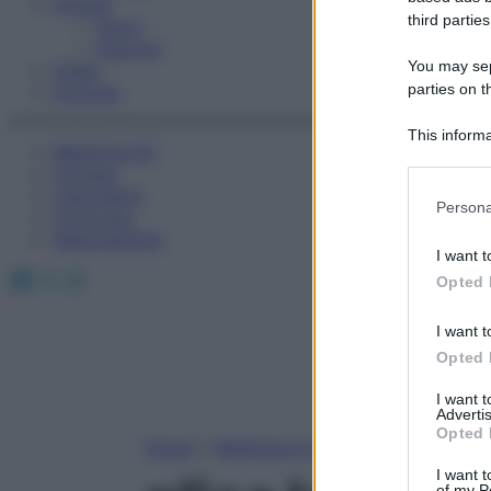
Fitness
third parties
Sport
Esercizi
You may sepa
Video
parties on t
Podcast
This informa
Medicina AZ
Participants
Farmaci
Calcolatori
Please note
Persona
Oroscopo
information 
Abbonamenti
deny consent
I want t
in below Go
Facebook
X
Instagram
Opted 
I want t
Opted 
I want 
Advertis
Opted 
Home
»
Medicina A-Z
I want t
of my P