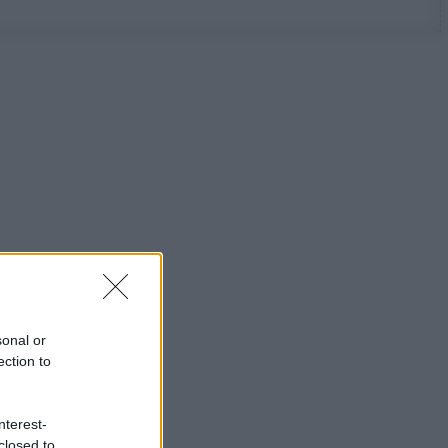
sonal or
ection to
nterest-
closed to