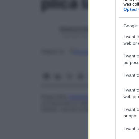
plica lacrima
was col
Opted 
Google 
Redazione Starbene
1 Gennaio 2025 – Lettura 1 minuto
I want t
web or d
Google
Discover
Fon
Seguici su
I want t
purpose
I want 
I want t
Piega della
membrana
mucosa
del dotto 
web or d
corrispondenza della sua apertura inferio
Hasner
,
valvola di Bianchi
,
valvola di Hus
I want t
or app.
I want t