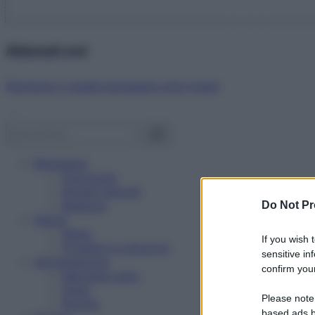
Abbonati ora!
Starbene ti regala benessere ogni mese!
Benessere
Psicologia
Rimedi naturali
Bellezza
Do Not Pr
Salute
News
If you wish 
Problemi e soluzioni
sensitive in
Alimentazione
confirm your
Mangiare sano
Diete
Please note
Ricette
based ads b