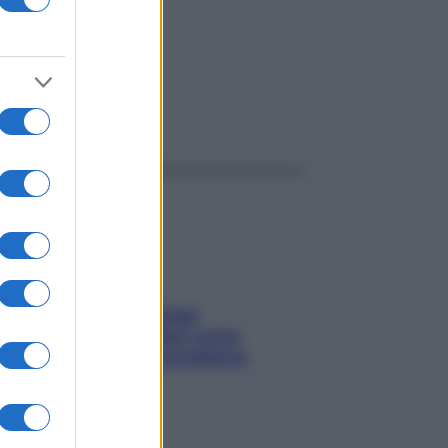
ggi anche
Capelli spezzati lungo
l’attaccatura? Scopri come
risolvere l’annoso problema