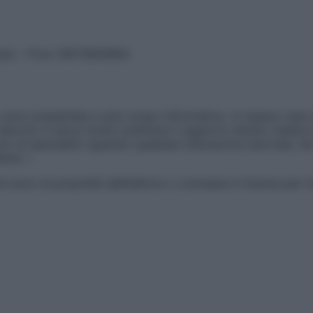
vata – P.Iva 13673600964
sono presentate a solo scopo informativo, in nessun caso p
devono in alcun modo sostituire il rapporto diretto medico-p
 di specialisti riguardo qualsiasi indicazione riportata. Se
aimer »
ticoli sono di proprietà dell’editore o concesse in licenza per 