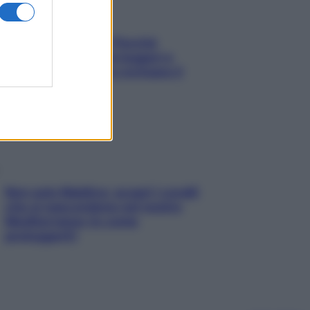
Fame dopo cena? Perché
succede e 6 snack leggeri e
appetitosi che non rovinano il
sonno
Non solo Maldive: scopri i coralli
che si nascondono nel nostro
Mediterraneo (e come
proteggerli)