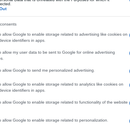
le
lected.
Out
consents
Le
o allow Google to enable storage related to advertising like cookies on
evice identifiers in apps.
ti preferite
o allow my user data to be sent to Google for online advertising
s.
to allow Google to send me personalized advertising.
o allow Google to enable storage related to analytics like cookies on
nasolacrimale che funge da
valvola
, posta in
evice identifiers in apps.
re del
naso
. È detta anche
piega (o
valvola
) di
chke
,
valvola di Rosenmüller
.
o allow Google to enable storage related to functionality of the website
o allow Google to enable storage related to personalization.