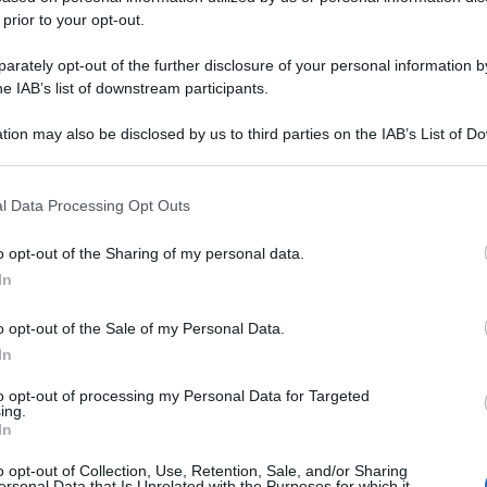
 prior to your opt-out.
rately opt-out of the further disclosure of your personal information by
he IAB’s list of downstream participants.
tion may also be disclosed by us to third parties on the IAB’s List of 
 that may further disclose it to other third parties.
 that this website/app uses one or more Google services and may gath
l Data Processing Opt Outs
including but not limited to your visit or usage behaviour. You may click 
 to Google and its third-party tags to use your data for below specifi
o opt-out of the Sharing of my personal data.
ogle consent section.
In
o opt-out of the Sale of my Personal Data.
In
to opt-out of processing my Personal Data for Targeted
ing.
In
o opt-out of Collection, Use, Retention, Sale, and/or Sharing
ersonal Data that Is Unrelated with the Purposes for which it