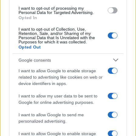
use your data for below specified purposes in below Google
I want to opt-out of processing my
consent section.
Personal Data for Targeted Advertising.
Opted In
I want to opt-out of Collection, Use,
Retention, Sale, and/or Sharing of my
Personal Data that Is Unrelated with the
Purposes for which it was collected.
Opted Out
Google consents
I want to allow Google to enable storage
related to advertising like cookies on web or
device identifiers in apps.
I want to allow my user data to be sent to
Google for online advertising purposes.
I want to allow Google to send me
personalized advertising.
I want to allow Google to enable storage