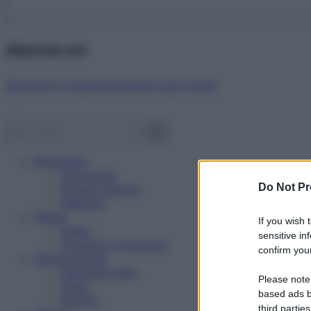
Abbonati ora!
Starbene ti regala benessere ogni mese!
Benessere
Psicologia
Do Not Pr
Rimedi naturali
Bellezza
Salute
If you wish 
News
sensitive in
Problemi e soluzioni
confirm your
Alimentazione
Mangiare sano
Please note
Diete
based ads b
Ricette
third parties