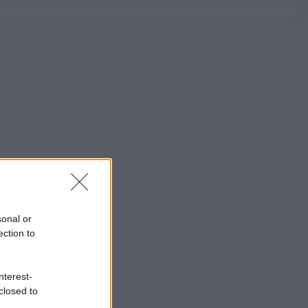
sonal or
ection to
nterest-
closed to