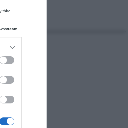
 third
Downstream
er and store
to grant or
ed purposes