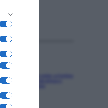
ggi anche
Mindfulness tra le vette: a Cortina
due giorni lontani da stress e
ansia da smartphone