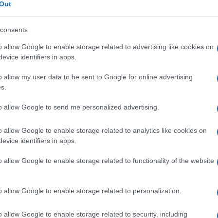
i
Out
consents
o allow Google to enable storage related to advertising like cookies on
Le
evice identifiers in apps.
o allow my user data to be sent to Google for online advertising
ti preferite
s.
to allow Google to send me personalized advertising.
o allow Google to enable storage related to analytics like cookies on
evice identifiers in apps.
na
frattura
mediante viti, graffe, placche, chiodi,
o allow Google to enable storage related to functionality of the website
i. Trova impiego soprattutto per immobilizzare le
neggiare elementi anatomici come arterie, nervi ecc.
o di
frattura
del
collo
del
femore
, questa tecnica
ze di un allettamento protratto (piaghe da decubito,
o allow Google to enable storage related to personalization.
 di
infezione urinaria
e polmonare ecc.). Infatti,
bilizzazione
è molto più rigorosa e quindi più breve
o allow Google to enable storage related to security, including