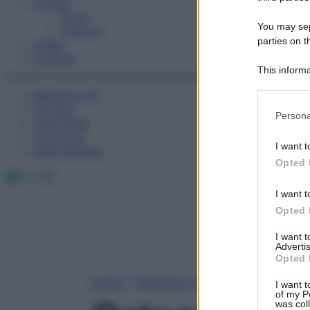
Fitness
Sport
You may sepa
Esercizi
parties on t
Video
Podcast
This informa
Participants
Medicina AZ
Farmaci
Please note
Persona
Calcolatori
information 
Oroscopo
deny consent
I want t
Abbonamenti
in below Go
Opted 
Facebook
X
Instagram
I want t
Opted 
I want 
Advertis
Opted 
Home
»
Medicina A-Z
I want t
of my P
was col