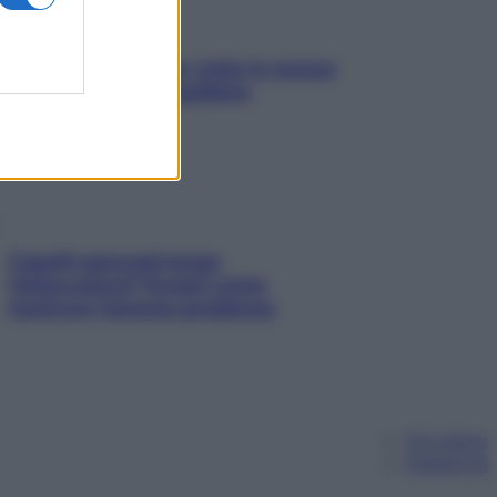
SOS pelle irritabile: tutte le mosse
per riportarla in equilibrio
Capelli spezzati lungo
l’attaccatura? Scopri come
risolvere l’annoso problema
Chi siamo
Pubblicità