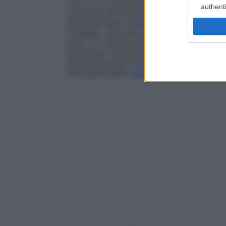
che con le altre tecniche. Spesso la rie
authenti
successivi all’intervento, sebbene sia pre
all’osteosintesi un’
immobilizzazione
compl
fissaggio, talvolta ingombrante e fastidi
mesi. Le fratture aperte, che comportano 
richiedono l’applicazione di un
fissatore
es
diverse placche metalliche, immobilizzano 
dall’origine della
frattura
.