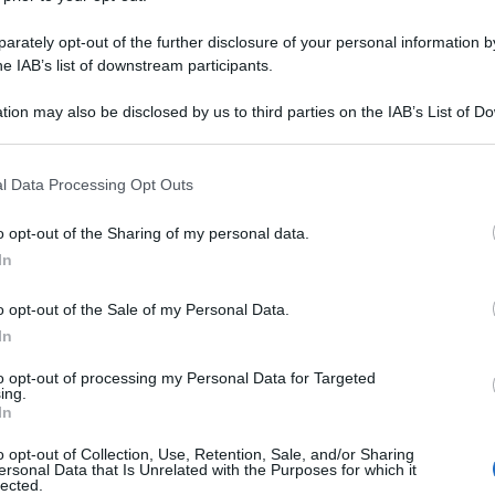
rately opt-out of the further disclosure of your personal information by
he IAB’s list of downstream participants.
tion may also be disclosed by us to third parties on the IAB’s List of 
 that may further disclose it to other third parties.
 that this website/app uses one or more Google services and may gath
l Data Processing Opt Outs
including but not limited to your visit or usage behaviour. You may click 
 to Google and its third-party tags to use your data for below specifi
o opt-out of the Sharing of my personal data.
ogle consent section.
In
o opt-out of the Sale of my Personal Data.
In
to opt-out of processing my Personal Data for Targeted
ing.
In
o opt-out of Collection, Use, Retention, Sale, and/or Sharing
ersonal Data that Is Unrelated with the Purposes for which it
lected.