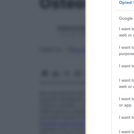
Osteosintes
Opted 
Google 
Redazione Starbene
I want t
1 Gennaio 2025 – Lettura 1 minuto
web or d
I want t
Google
Discover
Fon
Seguici su
purpose
I want 
I want t
web or d
Ricomposizione dei frammenti ossei di u
I want t
stecche metalliche o altri mezzi meccanic
fratture instabili, o che rischiano di dan
or app.
Nelle persone anziane, soprattutto in cas
permette inoltre di limitare le conseguen
I want t
embolia polmonare
,
denutrizione
, rischio
quando si fa ricorso all’osteosintesi, l’
immo
I want t