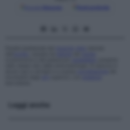
Google
Discover
Fonti preferite
Paralisi ipsilaterale del
muscolo
retto
laterale
dell’
occhio
, causata da
lesione
del
nucleo
oculomotore e del peduncolo
cerebellare
, presente
nello stesso lato della sintomatologia. Si associa in
alcuni casi a vertigini e a scarsa
coordinazione
dei
movimenti degli
arti
superiori, con
andatura
barcollante.
Leggi anche