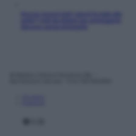
Doccia, lavarsi tutti i giorni fa male alla
pelle? I miti da sfatare per proteggerla
davvero senza stressarla
© Belpietro Edizioni Periodiche SRL –
Riproduzione riservata – P.Iva 13673600964
Chi siamo
Pubblicità
Facebook
X
Instagram