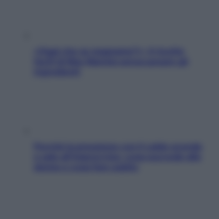
«Oggi che se magnamo?»: 4 ricette
facili di Max Mariola senza pesare gli
ingredienti
Perché la pressione con il caldo scende
e sale all’improvviso: cosa succede alle
donne e cosa fare subito