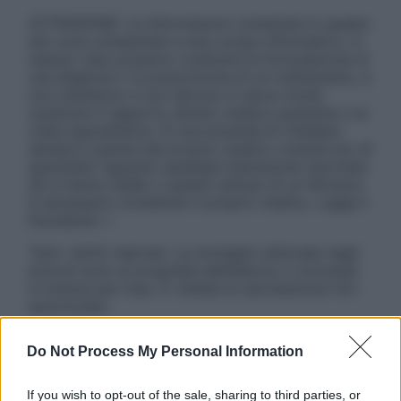
ATTENZIONE: Le informazioni contenute in questo
sito sono presentate a solo scopo informativo, in
nessun caso possono costituire la formulazione di
una diagnosi o la prescrizione di un trattamento, e
non intendono e non devono in alcun modo
sostituire il rapporto diretto medico-paziente o la
visita specialistica. Si raccomanda di chiedere
sempre il parere del proprio medico curante e/o di
specialisti riguardo qualsiasi indicazione riportata.
Se si hanno dubbi o quesiti sull’uso di un farmaco
è necessario contattare il proprio medico. Leggi il
Disclaimer »
Tutti i diritti riservati. Le immagini utilizzate negli
articoli sono di proprietà dell’editore o concesse
in licenza per l’uso. È vietata la riproduzione non
autorizzata.
Do Not Process My Personal Information
Informativa
If you wish to opt-out of the sale, sharing to third parties, or