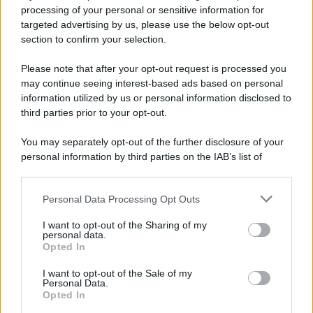
Privacy Policy
processing of your personal or sensitive information for
Cookie Policy
targeted advertising by us, please use the below opt-out
Note Legali
section to confirm your selection.
Preferenze Privacy
Please note that after your opt-out request is processed you
may continue seeing interest-based ads based on personal
information utilized by us or personal information disclosed to
third parties prior to your opt-out.
You may separately opt-out of the further disclosure of your
personal information by third parties on the IAB’s list of
downstream participants.
Personal Data Processing Opt Outs
This information may also be disclosed by us to third parties
on the IAB’s List of Downstream Participants that may further
I want to opt-out of the Sharing of my
disclose it to other third parties.
personal data.
Opted In
Please note that this website/app uses one or more Google
services and may gather and store information including but
I want to opt-out of the Sale of my
Personal Data.
not limited to your visit or usage behaviour. You may click to
Opted In
grant or deny consent to Google and its third-party tags to