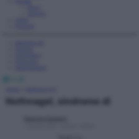
Fitness
Sport
Esercizi
Video
Podcast
Medicina AZ
Farmaci
Calcolatori
Oroscopo
Abbonamenti
Facebook
X
Instagram
Home
»
Medicina A-Z
Nothnagel, sindrome di
Redazione Starbene
1 Gennaio 2025 – Lettura 1 minuto
Seguici su