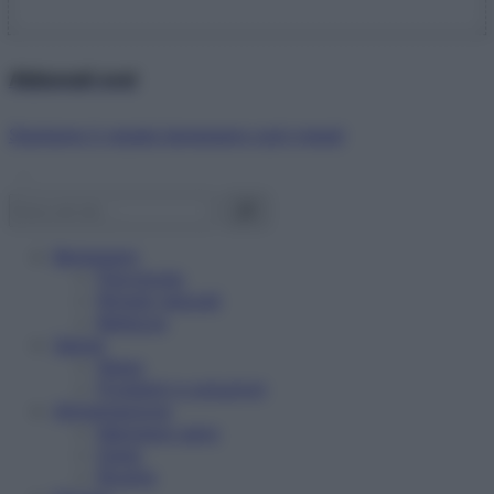
Abbonati ora!
Starbene ti regala benessere ogni mese!
Benessere
Psicologia
Rimedi naturali
Bellezza
Salute
News
Problemi e soluzioni
Alimentazione
Mangiare sano
Diete
Ricette