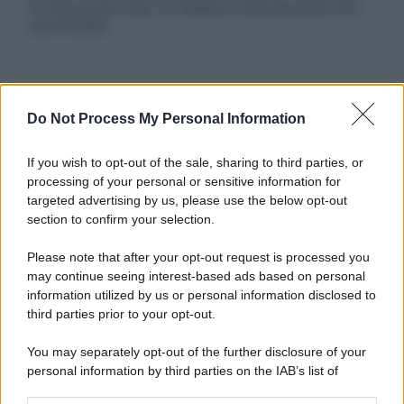
in licenza per l’uso. È vietata la riproduzione non
autorizzata.
Informativa
Do Not Process My Personal Information
Privacy Policy
Cookie Policy
Note Legali
If you wish to opt-out of the sale, sharing to third parties, or
Preferenze Privacy
processing of your personal or sensitive information for
targeted advertising by us, please use the below opt-out
section to confirm your selection.
Please note that after your opt-out request is processed you
may continue seeing interest-based ads based on personal
information utilized by us or personal information disclosed to
third parties prior to your opt-out.
You may separately opt-out of the further disclosure of your
personal information by third parties on the IAB’s list of
downstream participants.