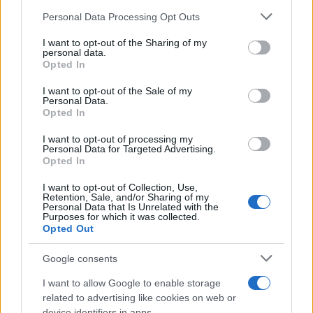
Personal Data Processing Opt Outs
This information may also be disclosed by us to third parties
on the IAB’s List of Downstream Participants that may further
I want to opt-out of the Sharing of my
disclose it to other third parties.
personal data.
Opted In
Please note that this website/app uses one or more Google
services and may gather and store information including but
I want to opt-out of the Sale of my
Personal Data.
not limited to your visit or usage behaviour. You may click to
Opted In
grant or deny consent to Google and its third-party tags to
use your data for below specified purposes in below Google
I want to opt-out of processing my
consent section.
Personal Data for Targeted Advertising.
Opted In
I want to opt-out of Collection, Use,
Retention, Sale, and/or Sharing of my
Personal Data that Is Unrelated with the
Purposes for which it was collected.
Opted Out
Google consents
I want to allow Google to enable storage
related to advertising like cookies on web or
device identifiers in apps.