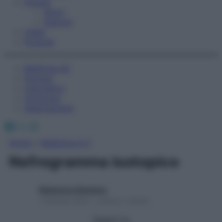
Fitness
Sport
Esercizi
Video
Podcast
Medicina AZ
Farmaci
Calcolatori
Oroscopo
Abbonamenti
Facebook
X
Instagram
Home
»
Medicina A-Z
Nefrogramma isotopico
Redazione Starbene
1 Gennaio 2025 – Lettura 1 minuto
Seguici su