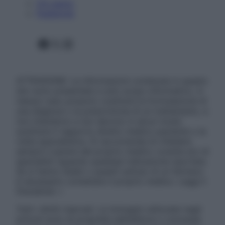
Chi siamo
Pubblicità
Facebook
X
Instagram
ATTENZIONE: Le informazioni contenute in questo
sito sono presentate a solo scopo informativo, in
nessun caso possono costituire la formulazione di
una diagnosi o la prescrizione di un trattamento, e
non intendono e non devono in alcun modo
sostituire il rapporto diretto medico-paziente o la
visita specialistica. Si raccomanda di chiedere
sempre il parere del proprio medico curante e/o di
specialisti riguardo qualsiasi indicazione riportata.
Se si hanno dubbi o quesiti sull’uso di un farmaco
è necessario contattare il proprio medico. Leggi il
Disclaimer »
Tutti i diritti riservati. Le immagini utilizzate negli
articoli sono di proprietà dell’editore o concesse