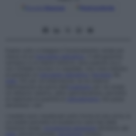
Google
Discover
Fonti preferite
Esame volto a indagare il funzionamento renale per
mezzo di un
tracciante radioattivo
. Il nefrogramma
isotopico è un esame indolore, dura qualche ora e
non richiede ricovero in ospedale. Una volta iniettato
al paziente un
tracciante radioattivo
(
tecnezio
99,
iodio
131) per via endovenosa, se ne osserva
l’eliminazione da parte dell’
organismo
per via renale.
Un detector esterno, detto gammacamera, permette
di registrare la quantità di
radioelemento
che passa
attraverso i reni.
I risultati sono visualizzati sotto forma di una curva, la
cui analisi permette di studiare le varie fasi della
funzione renale:
circolazione sanguigna
all’interno del
rene
, attività tissutale,
escrezione
urinaria.