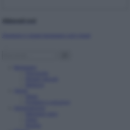
Abbonati ora!
Starbene ti regala benessere ogni mese!
Benessere
Psicologia
Rimedi naturali
Bellezza
Salute
News
Problemi e soluzioni
Alimentazione
Mangiare sano
Diete
Ricette