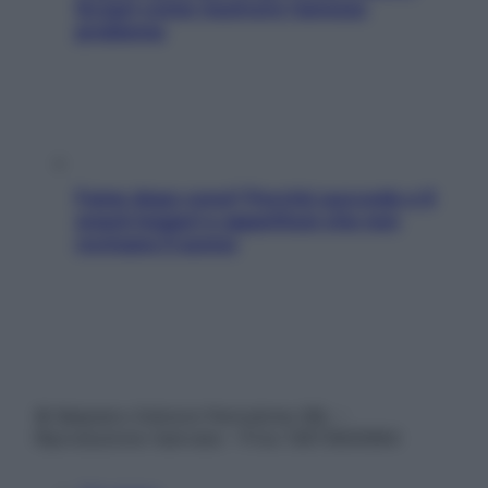
Scopri come risolvere l’annoso
problema
Fame dopo cena? Perché succede e 6
snack leggeri e appetitosi che non
rovinano il sonno
© Belpietro Edizioni Periodiche SRL –
Riproduzione riservata – P.Iva 13673600964