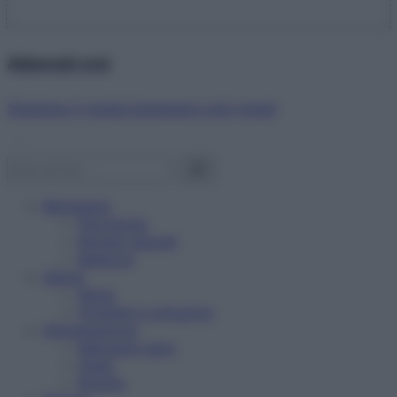
Abbonati ora!
Starbene ti regala benessere ogni mese!
Benessere
Psicologia
Rimedi naturali
Bellezza
Salute
News
Problemi e soluzioni
Alimentazione
Mangiare sano
Diete
Ricette