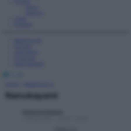
Fitness
Sport
Esercizi
Video
Podcast
Medicina AZ
Farmaci
Calcolatori
Oroscopo
Abbonamenti
Facebook
X
Instagram
Home
»
Medicina A-Z
Nanukayami
Redazione Starbene
1 Gennaio 2025 – Lettura 1 minuto
Seguici su