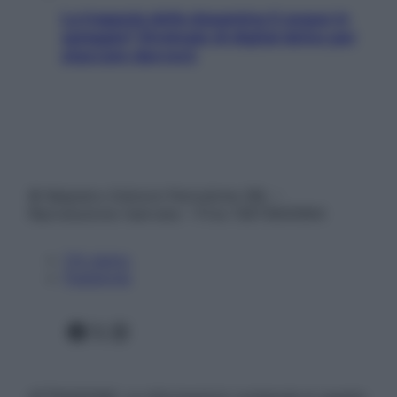
La trappola della dopamina ti segue in
spiaggia? Strategie di digital detox per
staccare davvero
© Belpietro Edizioni Periodiche SRL –
Riproduzione riservata – P.Iva 13673600964
Chi siamo
Pubblicità
Facebook
X
Instagram