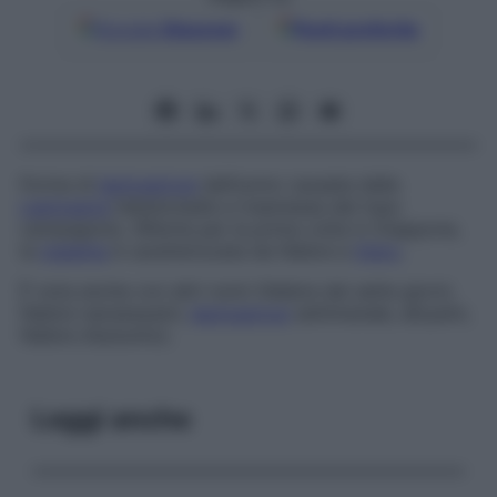
Google
Discover
Fonti preferite
Forma di
leptospirosi
dell’uomo causata dalla
Leptospira
hebdomadis e trasmessa dal topo
campagnolo. Riferita per la prima volta in Giappone,
la
malattia
è caratterizzata da febbre e
ittero
.
È nota anche con altri nomi (febbre dei sette giorni,
febbre nanukayami,
leptospirosi
settimanale, akiyami,
febbre d’autunno).
Leggi anche