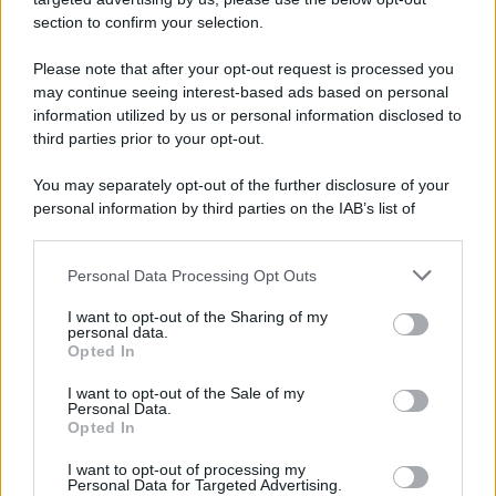
Note Legali
section to confirm your selection.
Preferenze Privacy
Please note that after your opt-out request is processed you
may continue seeing interest-based ads based on personal
information utilized by us or personal information disclosed to
third parties prior to your opt-out.
You may separately opt-out of the further disclosure of your
personal information by third parties on the IAB’s list of
downstream participants.
Personal Data Processing Opt Outs
This information may also be disclosed by us to third parties
on the IAB’s List of Downstream Participants that may further
I want to opt-out of the Sharing of my
disclose it to other third parties.
personal data.
Opted In
Please note that this website/app uses one or more Google
services and may gather and store information including but
I want to opt-out of the Sale of my
Personal Data.
not limited to your visit or usage behaviour. You may click to
Opted In
grant or deny consent to Google and its third-party tags to
use your data for below specified purposes in below Google
I want to opt-out of processing my
consent section.
Personal Data for Targeted Advertising.