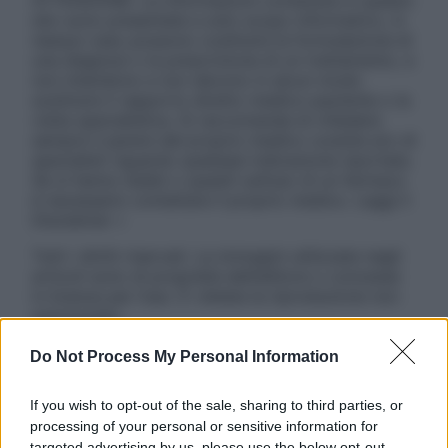
ATTENZIONE: Le informazioni contenute in questo
sito sono presentate a solo scopo informativo, in
nessun caso possono costituire la formulazione di
una diagnosi o la prescrizione di un trattamento, e
non intendono e non devono in alcun modo
sostituire il rapporto diretto medico-paziente o la
visita specialistica. Si raccomanda di chiedere
sempre il parere del proprio medico curante e/o di
specialisti riguardo qualsiasi indicazione riportata.
Se si hanno dubbi o quesiti sull’uso di un farmaco
è necessario contattare il proprio medico. Leggi il
Disclaimer »
Tutti i diritti riservati. Le immagini utilizzate negli
articoli sono di proprietà dell’editore o concesse
in licenza per l’uso. È vietata la riproduzione non
autorizzata.
Do Not Process My Personal Information
Informativa
If you wish to opt-out of the sale, sharing to third parties, or
Privacy Policy
processing of your personal or sensitive information for
Cookie Policy
targeted advertising by us, please use the below opt-out