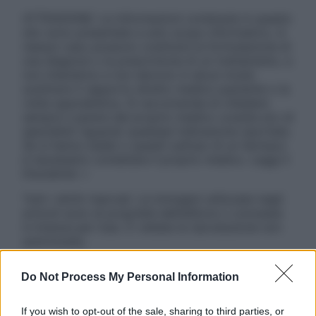
ATTENZIONE: Le informazioni contenute in questo
sito sono presentate a solo scopo informativo, in
nessun caso possono costituire la formulazione di
una diagnosi o la prescrizione di un trattamento, e
non intendono e non devono in alcun modo
sostituire il rapporto diretto medico-paziente o la
visita specialistica. Si raccomanda di chiedere
sempre il parere del proprio medico curante e/o di
specialisti riguardo qualsiasi indicazione riportata.
Se si hanno dubbi o quesiti sull’uso di un farmaco
è necessario contattare il proprio medico. Leggi il
Disclaimer »
Tutti i diritti riservati. Le immagini utilizzate negli
articoli sono di proprietà dell’editore o concesse
in licenza per l’uso. È vietata la riproduzione non
autorizzata.
Do Not Process My Personal Information
Informativa
If you wish to opt-out of the sale, sharing to third parties, or