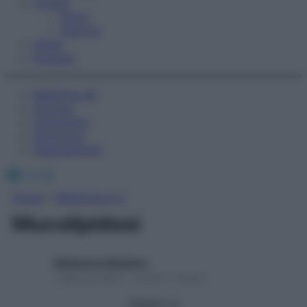
Fitness
Sport
Esercizi
Video
Podcast
Medicina AZ
Farmaci
Calcolatori
Oroscopo
Abbonamenti
Facebook
X
Instagram
Home
»
Medicina A-Z
Mucolipidosi
Redazione Starbene
1 Gennaio 2025 – Lettura 1 minuto
Seguici su