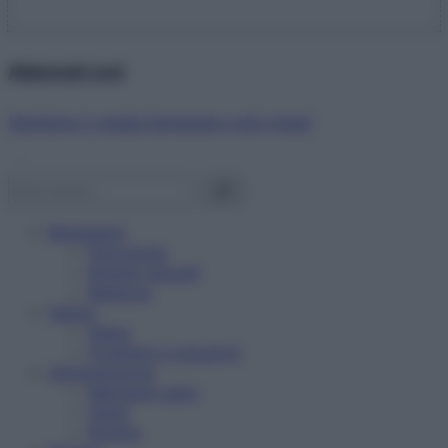
Abbonati ora!
Starbene ti regala benessere ogni mese!
Benessere
Psicologia
Rimedi naturali
Bellezza
Salute
News
Problemi e soluzioni
Alimentazione
Mangiare sano
Diete
Ricette