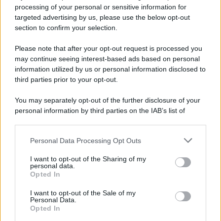
Privacy Policy
processing of your personal or sensitive information for
Cookie Policy
targeted advertising by us, please use the below opt-out
Note Legali
section to confirm your selection.
Preferenze Privacy
Please note that after your opt-out request is processed you
may continue seeing interest-based ads based on personal
information utilized by us or personal information disclosed to
third parties prior to your opt-out.
You may separately opt-out of the further disclosure of your
personal information by third parties on the IAB’s list of
downstream participants.
Personal Data Processing Opt Outs
This information may also be disclosed by us to third parties
on the IAB’s List of Downstream Participants that may further
I want to opt-out of the Sharing of my
disclose it to other third parties.
personal data.
Opted In
Please note that this website/app uses one or more Google
services and may gather and store information including but
I want to opt-out of the Sale of my
Personal Data.
not limited to your visit or usage behaviour. You may click to
Opted In
grant or deny consent to Google and its third-party tags to