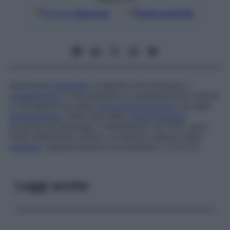
Google
Discover
Fonti preferite
Qualunque
anomalia
congenita che interessa il
metabolismo
e che presenta le caratteristiche cliniche
e citologiche sia delle
mucopolisaccaridosi
sia delle
sfingolipidosi
. Sulla base della
classificazione
proposta da Spranger e Wiedemann nel 1970, sono
state identificate quattro condizioni distinte della
malattia
, rispettivamente mucolipidosi I, II, III e IV.
Leggi anche