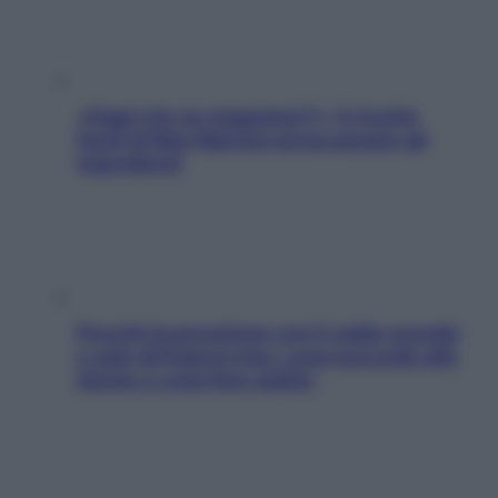
«Oggi che se magnamo?»: 4 ricette
facili di Max Mariola senza pesare gli
ingredienti
Perché la pressione con il caldo scende
e sale all’improvviso: cosa succede alle
donne e cosa fare subito