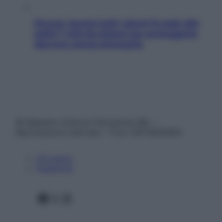
Doccia, lavarsi tutti i giorni fa male alla
pelle? I miti da sfatare per proteggerla
davvero senza stressarla
© Belpietro Edizioni Periodiche SRL –
Riproduzione riservata – P.Iva 13673600964
Chi siamo
Pubblicità
Facebook
X
Instagram