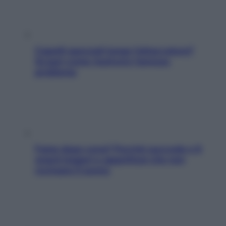
Capelli spezzati lungo l’attaccatura?
Scopri come risolvere l’annoso
problema
Fame dopo cena? Perché succede e 6
snack leggeri e appetitosi che non
rovinano il sonno