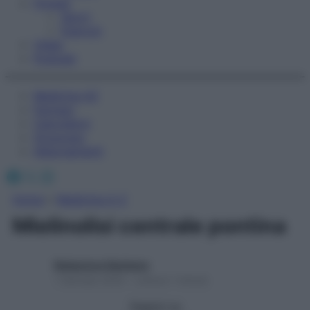
Fitness
Sport
Esercizi
Video
Podcast
Medicina AZ
Farmaci
Calcolatori
Oroscopo
Abbonamenti
Facebook
X
Instagram
Home
»
Medicina A-Z
Mielinolisi centrale pontina
Redazione Starbene
1 Gennaio 2025 – Lettura 1 minuto
Seguici su