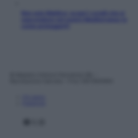
Non solo Maldive: scopri i coralli che si
nascondono nel nostro Mediterraneo (e
come proteggerli)
© Belpietro Edizioni Periodiche SRL –
Riproduzione riservata – P.Iva 13673600964
Chi siamo
Pubblicità
Facebook
X
Instagram