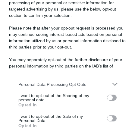
processing of your personal or sensitive information for
Cookie Policy
targeted advertising by us, please use the below opt-out
Note Legali
section to confirm your selection.
Preferenze Privacy
Please note that after your opt-out request is processed you
may continue seeing interest-based ads based on personal
information utilized by us or personal information disclosed to
third parties prior to your opt-out.
You may separately opt-out of the further disclosure of your
personal information by third parties on the IAB’s list of
downstream participants.
Personal Data Processing Opt Outs
This information may also be disclosed by us to third parties
on the IAB’s List of Downstream Participants that may further
I want to opt-out of the Sharing of my
disclose it to other third parties.
personal data.
Opted In
Please note that this website/app uses one or more Google
services and may gather and store information including but
I want to opt-out of the Sale of my
Personal Data.
not limited to your visit or usage behaviour. You may click to
Opted In
grant or deny consent to Google and its third-party tags to
use your data for below specified purposes in below Google