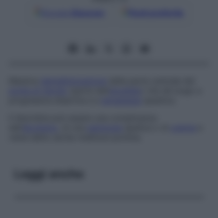
Google
Discover
Fonti preferite
Massiva
demielinizzazione
della parte centrale del
ponte di Varolio
(parte dell’
encefalo
) che dà luogo a
progressiva disartria e a
tetraplegia
spastica.
Il disordine può essere una complicanza
dell’
alcolismo
, di una
patologia
epatica o di
uremia
e
viene detto anche
mielinosi pontina
.
Leggi anche