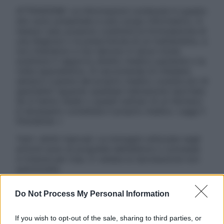
ATTENZIONE: Le informazioni contenute in questo
sito sono presentate a solo scopo informativo, in
nessun caso possono costituire la formulazione di
una diagnosi o la prescrizione di un trattamento, e
non intendono e non devono in alcun modo
sostituire il rapporto diretto medico-paziente o la
visita specialistica. Si raccomanda di chiedere
sempre il parere del proprio medico curante e/o di
specialisti riguardo qualsiasi indicazione riportata.
Se si hanno dubbi o quesiti sull’uso di un farmaco
è necessario contattare il proprio medico. Leggi il
Disclaimer »
Tutti i diritti riservati. Le immagini utilizzate negli
articoli sono di proprietà dell’editore o concesse
in licenza per l’uso. È vietata la riproduzione non
autorizzata.
Do Not Process My Personal Information
Informativa
If you wish to opt-out of the sale, sharing to third parties, or
Privacy Policy