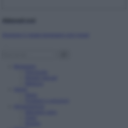
Abbonati ora!
Starbene ti regala benessere ogni mese!
Benessere
Psicologia
Rimedi naturali
Bellezza
Salute
News
Problemi e soluzioni
Alimentazione
Mangiare sano
Diete
Ricette