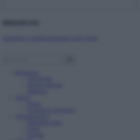
Abbonati ora!
Starbene ti regala benessere ogni mese!
Benessere
Psicologia
Rimedi naturali
Bellezza
Salute
News
Problemi e soluzioni
Alimentazione
Mangiare sano
Diete
Ricette