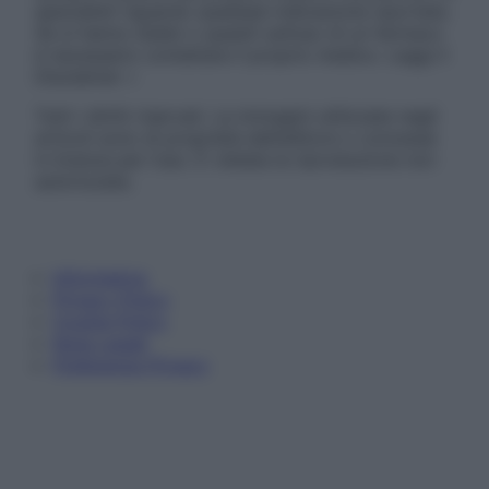
specialisti riguardo qualsiasi indicazione riportata.
Se si hanno dubbi o quesiti sull’uso di un farmaco
è necessario contattare il proprio medico. Leggi il
Disclaimer »
Tutti i diritti riservati. Le immagini utilizzate negli
articoli sono di proprietà dell’editore o concesse
in licenza per l’uso. È vietata la riproduzione non
autorizzata.
Informativa
Privacy Policy
Cookie Policy
Note Legali
Preferenze Privacy