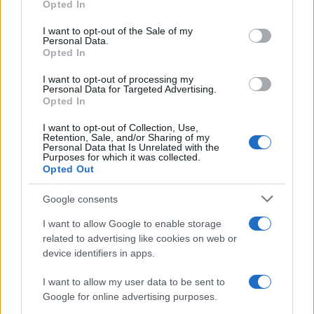
Opted In
Please note that this website/app uses one or more Google
services and may gather and store information including but
I want to opt-out of the Sale of my
Personal Data.
not limited to your visit or usage behaviour. You may click to
Opted In
grant or deny consent to Google and its third-party tags to
use your data for below specified purposes in below Google
I want to opt-out of processing my
consent section.
Personal Data for Targeted Advertising.
Opted In
I want to opt-out of Collection, Use,
Retention, Sale, and/or Sharing of my
Personal Data that Is Unrelated with the
Purposes for which it was collected.
Opted Out
Google consents
I want to allow Google to enable storage
related to advertising like cookies on web or
device identifiers in apps.
I want to allow my user data to be sent to
Google for online advertising purposes.