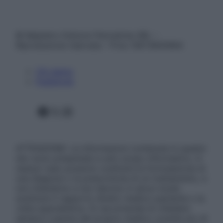
© Belpietro Edizioni Periodiche SRL –
Riproduzione riservata – P.Iva 13673600964
Chi siamo
Pubblicità
Facebook
X
Instagram
ATTENZIONE: Le informazioni contenute in questo
sito sono presentate a solo scopo informativo, in
nessun caso possono costituire la formulazione di
una diagnosi o la prescrizione di un trattamento, e
non intendono e non devono in alcun modo
sostituire il rapporto diretto medico-paziente o la
visita specialistica. Si raccomanda di chiedere
sempre il parere del proprio medico curante e/o di