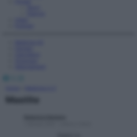
Fitness
Sport
Esercizi
Video
Podcast
Medicina AZ
Farmaci
Calcolatori
Oroscopo
Abbonamenti
Facebook
X
Instagram
Home
»
Medicina A-Z
Mastite
Redazione Starbene
1 Gennaio 2025 – Lettura 2 minuti
Seguici su