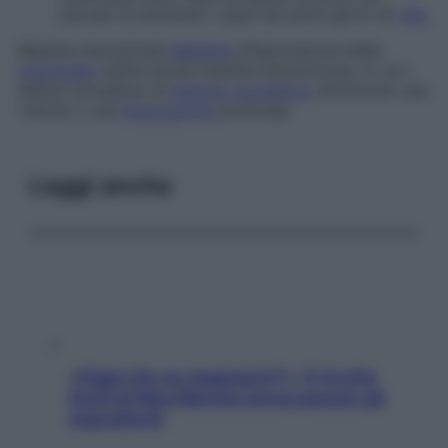
neonati di entrambi i sessi nei primi giorni di
vita
.
Mastite interstiziale
Malattia
infiammatoria della
mammella
, detta anche
mastite flemmonosa
, in cui i
batteri accedono al
tessuto connettivo
attraverso una
rottura o una
fissurazione
profonda.
Leggi anche
«Oggi che se magnamo?»: 4 ricette
facili di Max Mariola senza pesare gli
ingredienti