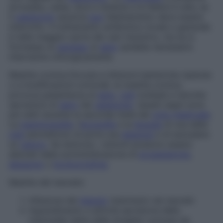
arrossata, calda, dura e dolente e la febbre è alta; se
il
capezzolo
secerne
pus
l’allattamento deve essere
interrotto. Il trattamento antibiotico locale e generale
è nella maggior parte dei casi risolutivo, ma se si
formasse un
ascesso
al
seno
sarebbe necessario
intervenire chirurgicamente.
Mastite cronica
Dovuta a infezioni batteriche ripetute
o a modificazioni ormonali, la mastite cronica
provoca pesantezza al
seno
,
cisti
multiple e talvolta
secrezioni di
siero
dal
capezzolo
. Questi segni sono
più netti durante la seconda metà del
ciclo mestruale
.
La
mammografia
, l’
ecografia
e la
biopsia
di una delle
cisti
permettono di porre una
diagnosi
e di escludere
un
cancro
. Se dolorosi, i sintomi possono essere
alleviati dalla somministrazione di
progesterone
,
danazolo
o
bromocriptina
.
Mastite del neonato
Infezione del
tessuto
mammario nei neonati.
Ingrandimento e attività secretoria delle
mammelle (latte delle streghe) comune nei