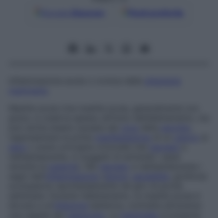
Google
Discover
Fonti preferite
Infiammazione acuta o cronica della
ghiandola
mammaria
.
Mastite acuta
Una mastite acuta, generalmente non
grave, si osserva spesso all’inizio dell’allattamento, ma
può anche essere causata dal
virus
della
parotite
,
rappresentare la prima
manifestazione
di un
cancro
al
seno
o avere un’origine ormonale (nel
neonato
e
nell’adolescente, in soggetti di entrambi i sessi
durante la
pubertà
). Nel
neonato
e nell’adolescente i
segni dell’
infiammazione
(
dolore
,
sensibilità
, gonfiore)
scompaiono spontaneamente nel giro di poche
settimane. Durante l’allattamento, la mastite acuta è
dovuta a un’
infezione
batterica, contratta attraverso
una ragade del
capezzolo
. La
mammella
si presenta