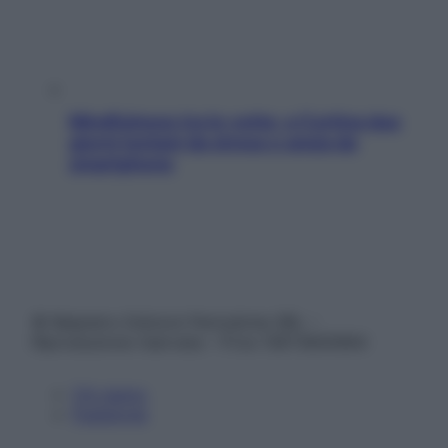
Mindfulness tra le vette: a Cortina due
giorni lontani da stress e ansia da
smartphone
© Belpietro Edizioni Periodiche SRL –
Riproduzione riservata – P.Iva 13673600964
Chi siamo
Pubblicità