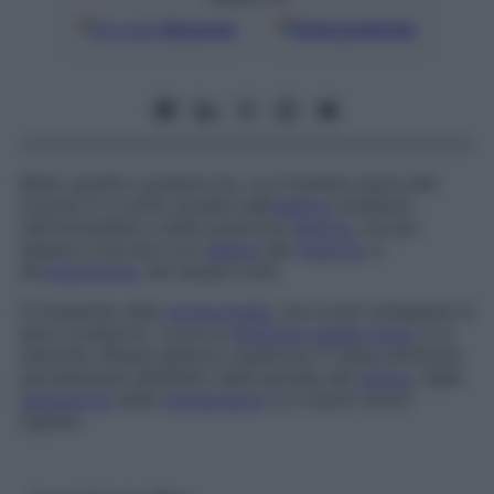
Google
Discover
Fonti preferite
Mano gonfia e grassoccia, con fossette sopra alle
nocche. È a volte causata dall’
edema
risultante
dall’immobilità e dalla posizione
declive
, ma più
spesso è dovuta a un
edema
del
muscolo
e
all’
indurimento
dei tessuti molli.
È frequente nella
siringomielia
, ma si può sviluppare in
altre condizioni, come la
sindrome spalla-mano
o la
distrofia riflessa dell’arto superiore. È stata attribuita
parzialmente all’effetto della perdita del
dolore
, della
sensazione
della
temperatura
e a traumi minori
ripetuti.