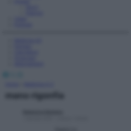
Fitness
Sport
Esercizi
Video
Podcast
Medicina AZ
Farmaci
Calcolatori
Oroscopo
Abbonamenti
Facebook
X
Instagram
Home
»
Medicina A-Z
mano rigonfia
Redazione Starbene
1 Gennaio 2025 – Lettura 1 minuto
Seguici su