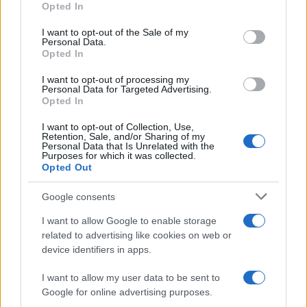
Opted In
Please note that this website/app uses one or more Google
services and may gather and store information including but
I want to opt-out of the Sale of my
Personal Data.
not limited to your visit or usage behaviour. You may click to
Opted In
grant or deny consent to Google and its third-party tags to
use your data for below specified purposes in below Google
I want to opt-out of processing my
consent section.
Personal Data for Targeted Advertising.
Opted In
I want to opt-out of Collection, Use,
Retention, Sale, and/or Sharing of my
Personal Data that Is Unrelated with the
Purposes for which it was collected.
Opted Out
Google consents
I want to allow Google to enable storage
related to advertising like cookies on web or
device identifiers in apps.
I want to allow my user data to be sent to
Google for online advertising purposes.