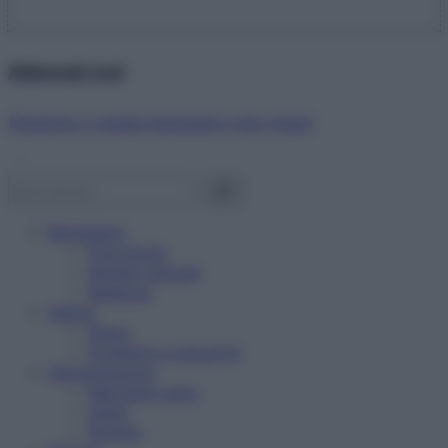
Abbonati ora!
Starbene ti regala benessere ogni mese!
Benessere
Psicologia
Rimedi naturali
Bellezza
Salute
News
Problemi e soluzioni
Alimentazione
Mangiare sano
Diete
Ricette