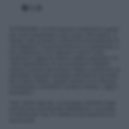
Facebook
X
Instagram
ATTENZIONE: Le informazioni contenute in questo
sito sono presentate a solo scopo informativo, in
nessun caso possono costituire la formulazione di
una diagnosi o la prescrizione di un trattamento, e
non intendono e non devono in alcun modo
sostituire il rapporto diretto medico-paziente o la
visita specialistica. Si raccomanda di chiedere
sempre il parere del proprio medico curante e/o di
specialisti riguardo qualsiasi indicazione riportata.
Se si hanno dubbi o quesiti sull’uso di un farmaco
è necessario contattare il proprio medico. Leggi il
Disclaimer »
Tutti i diritti riservati. Le immagini utilizzate negli
articoli sono di proprietà dell’editore o concesse
in licenza per l’uso. È vietata la riproduzione non
autorizzata.