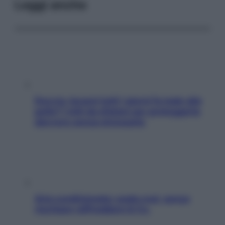
Leggi anche
Doccia, lavarsi tutti i giorni fa male alla
pelle? I miti da sfatare per proteggerla
davvero senza stressarla
Aria condizionata: usala così, senza
rischiare raffreddore & Co.